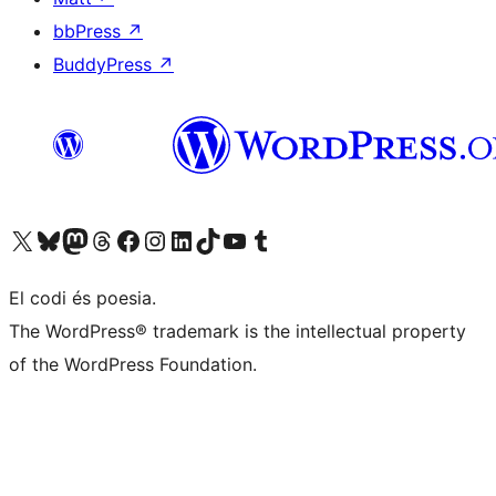
bbPress
↗
BuddyPress
↗
Visiteu el nostre compte X (abans Twitter)
Visiteu el nostre compte de Bluesky
Visiteu el nostre compte al Mastodon
Visiteu el nostre compte de Threads
Visiteu la nostra pàgina al Facebook
Visiteu el nostre compte d'Instagram
Visiteu el nostre compte de LinkedIn
Visiteu el nostre compte de TikTok
Visiteu el nostre canal al YouTube
Visiteu el nostre compte de Tumblr
El codi és poesia.
The WordPress® trademark is the intellectual property
of the WordPress Foundation.