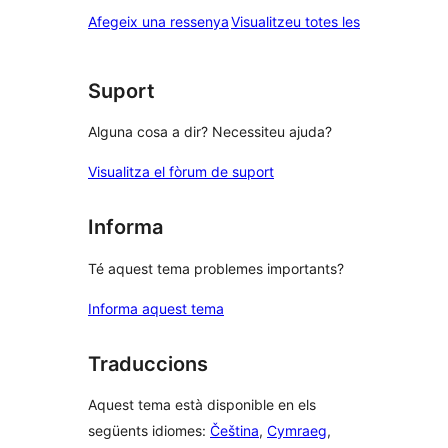
estrelles
de
ressenyes
Afegeix una ressenya
Visualitzeu totes les
1
estrelles
Suport
Alguna cosa a dir? Necessiteu ajuda?
Visualitza el fòrum de suport
Informa
Té aquest tema problemes importants?
Informa aquest tema
Traduccions
Aquest tema està disponible en els
següents idiomes:
Čeština
,
Cymraeg
,