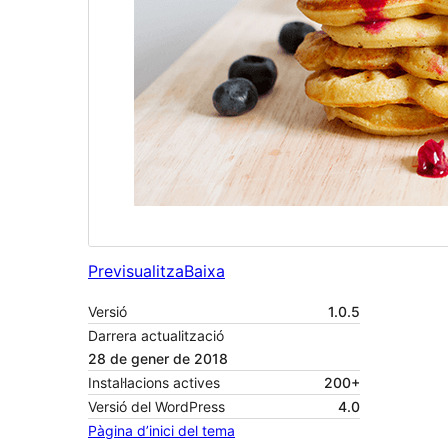
Previsualitza
Baixa
Versió
1.0.5
Darrera actualització
28 de gener de 2018
Instal·lacions actives
200+
Versió del WordPress
4.0
Pàgina d’inici del tema