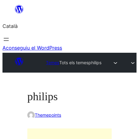
Vés
al
Català
contingut
Aconseguiu el WordPress
Temes
Tots els temes
philips
philips
Themepoints