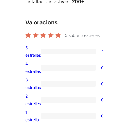
Instal·lacions actives:
200+
Valoracions
5
sobre 5 estrelles.
5
1
1
estrelles
valoració
4
0
de
0
estrelles
5
valoracions
3
0
estrelles
de
0
estrelles
4
valoracions
2
0
estrelles
de
0
estrelles
3
valoracions
1
0
estrelles
de
0
estrella
2
valoracions