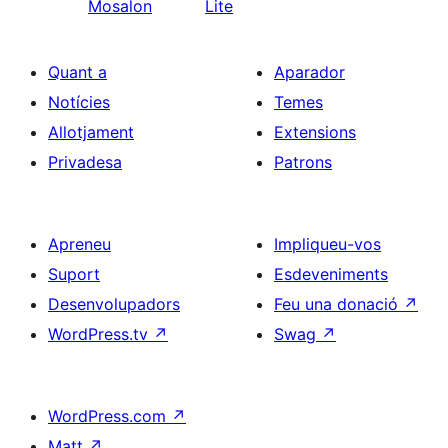
Mosalon
Lite
Quant a
Aparador
Notícies
Temes
Allotjament
Extensions
Privadesa
Patrons
Apreneu
Impliqueu-vos
Suport
Esdeveniments
Desenvolupadors
Feu una donació
↗
WordPress.tv
↗
Swag
↗
WordPress.com
↗
Matt
↗