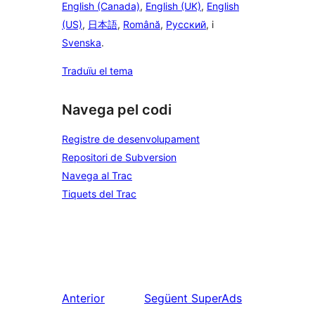
English (Canada)
,
English (UK)
,
English
(US)
,
日本語
,
Română
,
Русский
, i
Svenska
.
Traduïu el tema
Navega pel codi
Registre de desenvolupament
Repositori de Subversion
Navega al Trac
Tiquets del Trac
Anterior
Següent
SuperAds