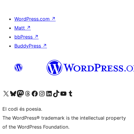
WordPress.com
↗
Matt
↗
bbPress
↗
BuddyPress
↗
Visiteu el nostre compte X (abans Twitter)
Visiteu el nostre compte de Bluesky
Visiteu el nostre compte al Mastodon
Visiteu el nostre compte de Threads
Visiteu la nostra pàgina al Facebook
Visiteu el nostre compte d'Instagram
Visiteu el nostre compte de LinkedIn
Visiteu el nostre compte de TikTok
Visiteu el nostre canal al YouTube
Visiteu el nostre compte de Tumblr
El codi és poesia.
The WordPress® trademark is the intellectual property
of the WordPress Foundation.