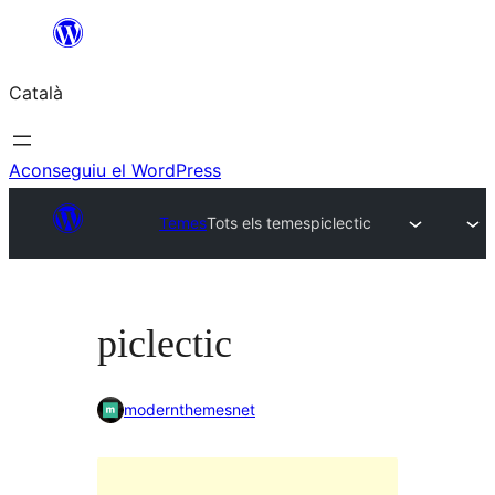
Vés
al
Català
contingut
Aconseguiu el WordPress
Temes
Tots els temes
piclectic
piclectic
modernthemesnet