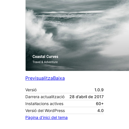
Previsualitza
Baixa
Versió
1.0.9
Darrera actualització
28 d’abril de 2017
Instal·lacions actives
60+
Versió del WordPress
4.0
Pàgina d’inici del tema