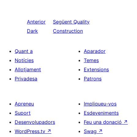
Anterior
Següent
Quality
Dark
Construction
Quant a
Aparador
Notícies
Temes
Allotjament
Extensions
Privadesa
Patrons
Apreneu
Impliqueu-vos
Suport
Esdeveniments
Desenvolupadors
Feu una donació
↗
WordPress.tv
↗
Swag
↗