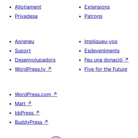
Allotjament
Extensions
Privadesa
Patrons
Apreneu
Impliqueu-vos
Suport
Esdeveniments
Desenvolupadors
Feu una donació
↗
WordPress.tv
↗
Five for the Future
WordPress.com
↗
Matt
↗
bbPress
↗
BuddyPress
↗