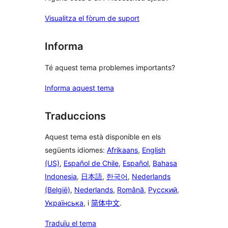
Visualitza el fòrum de suport
Informa
Té aquest tema problemes importants?
Informa aquest tema
Traduccions
Aquest tema està disponible en els
següents idiomes:
Afrikaans
,
English
(US)
,
Español de Chile
,
Español
,
Bahasa
Indonesia
,
日本語
,
한국어
,
Nederlands
(België)
,
Nederlands
,
Română
,
Русский
,
Українська
, i
简体中文
.
Traduïu el tema