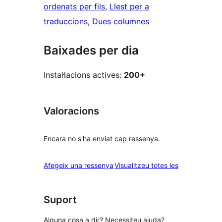
ordenats per fils
, 
Llest per a
traduccions
, 
Dues columnes
Baixades per dia
Instal·lacions actives:
200+
Valoracions
Encara no s'ha enviat cap ressenya.
ressenyes
Afegeix una ressenya
Visualitzeu totes les
Suport
Alguna cosa a dir? Necessiteu ajuda?