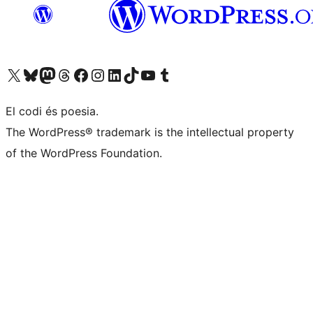
Visiteu el nostre compte X (abans Twitter)
Visiteu el nostre compte de Bluesky
Visiteu el nostre compte al Mastodon
Visiteu el nostre compte de Threads
Visiteu la nostra pàgina al Facebook
Visiteu el nostre compte d'Instagram
Visiteu el nostre compte de LinkedIn
Visiteu el nostre compte de TikTok
Visiteu el nostre canal al YouTube
Visiteu el nostre compte de Tumblr
El codi és poesia.
The WordPress® trademark is the intellectual property
of the WordPress Foundation.