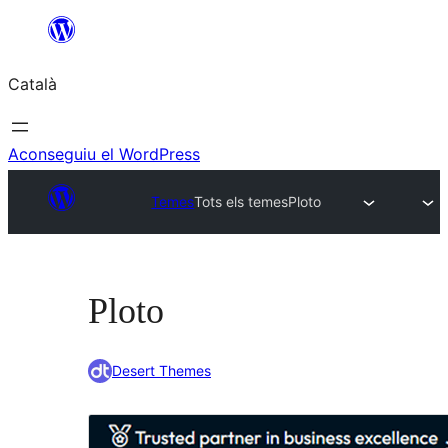
Vés
al
Català
contingut
Aconseguiu el WordPress
Temes
Tots els temes
Ploto
Ploto
Desert Themes