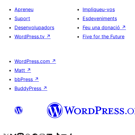
Apreneu
Impliqueu-vos
Suport
Esdeveniments
Desenvolupadors
Feu una donació
↗
WordPress.tv
↗
Five for the Future
WordPress.com
↗
Matt
↗
bbPress
↗
BuddyPress
↗