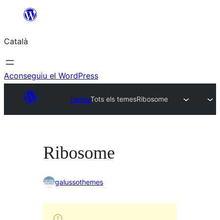
Vés
al
Català
contingut
Aconseguiu el WordPress
Temes
Tots els temes
Ribosome
Ribosome
galussothemes