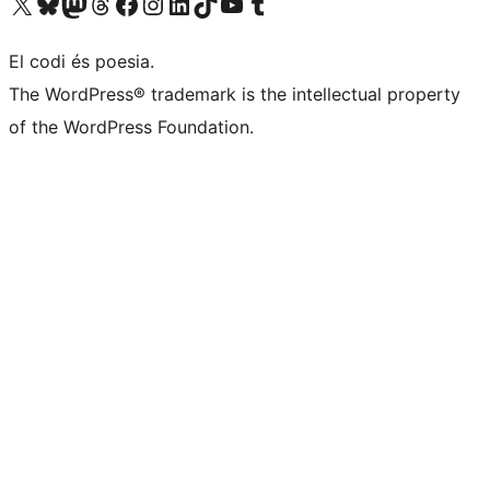
Visiteu el nostre compte X (abans Twitter)
Visiteu el nostre compte de Bluesky
Visiteu el nostre compte al Mastodon
Visiteu el nostre compte de Threads
Visiteu la nostra pàgina al Facebook
Visiteu el nostre compte d'Instagram
Visiteu el nostre compte de LinkedIn
Visiteu el nostre compte de TikTok
Visiteu el nostre canal al YouTube
Visiteu el nostre compte de Tumblr
El codi és poesia.
The WordPress® trademark is the intellectual property
of the WordPress Foundation.