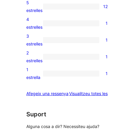
5
12
12
estrelles
valoracions
4
1
de
1
estrelles
5
valoració
3
1
estrelles
de
1
estrelles
4
valoració
2
1
estrelles
de
1
estrelles
3
valoració
1
1
estrelles
de
1
estrella
2
valoració
estrelles
de
ressenyes
Afegeix una ressenya
Visualitzeu totes les
1
estrelles
Suport
Alguna cosa a dir? Necessiteu ajuda?