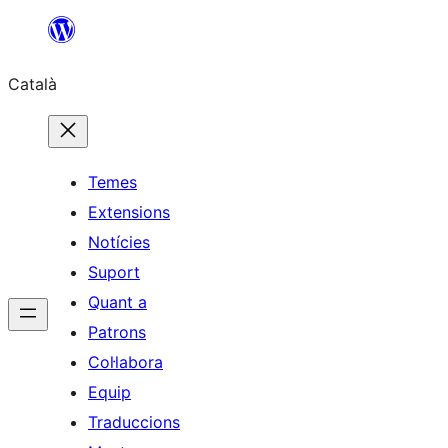
Vés
al
Català
contingut
Temes
Extensions
Notícies
Suport
Quant a
Patrons
Col·labora
Equip
Traduccions