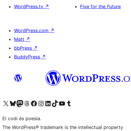
WordPress.tv
↗
Five for the Future
WordPress.com
↗
Matt
↗
bbPress
↗
BuddyPress
↗
Visiteu el nostre compte X (abans Twitter)
Visiteu el nostre compte de Bluesky
Visiteu el nostre compte al Mastodon
Visiteu el nostre compte de Threads
Visiteu la nostra pàgina al Facebook
Visiteu el nostre compte d'Instagram
Visiteu el nostre compte de LinkedIn
Visiteu el nostre compte de TikTok
Visiteu el nostre canal al YouTube
Visiteu el nostre compte de Tumblr
El codi és poesia.
The WordPress® trademark is the intellectual property