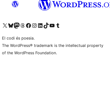
Visiteu el nostre compte X (abans Twitter)
Visiteu el nostre compte de Bluesky
Visiteu el nostre compte al Mastodon
Visiteu el nostre compte de Threads
Visiteu la nostra pàgina al Facebook
Visiteu el nostre compte d'Instagram
Visiteu el nostre compte de LinkedIn
Visiteu el nostre compte de TikTok
Visiteu el nostre canal al YouTube
Visiteu el nostre compte de Tumblr
El codi és poesia.
The WordPress® trademark is the intellectual property
of the WordPress Foundation.