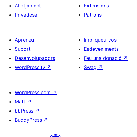
Allotjament
Extensions
Privadesa
Patrons
Apreneu
Impliqueu-vos
Suport
Esdeveniments
Desenvolupadors
Feu una donació
↗
WordPress.tv
↗
Swag
↗
WordPress.com
↗
Matt
↗
bbPress
↗
BuddyPress
↗