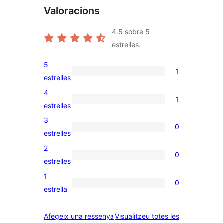
Valoracions
4.5
sobre 5
estrelles.
5
1
1
estrelles
valoració
4
1
de
1
estrelles
5
valoració
3
0
estrelles
de
0
estrelles
4
valoracions
2
0
estrelles
de
0
estrelles
3
valoracions
1
0
estrelles
de
0
estrella
2
valoracions
estrelles
de
ressenyes
Afegeix una ressenya
Visualitzeu totes les