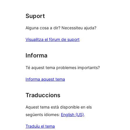
1
estrelles
Suport
Alguna cosa a dir? Necessiteu ajuda?
Visualitza el fòrum de suport
Informa
Té aquest tema problemes importants?
Informa aquest tema
Traduccions
Aquest tema està disponible en els
següents idiomes:
English (US)
.
Traduïu el tema