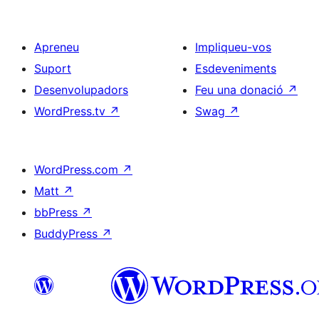
Apreneu
Impliqueu-vos
Suport
Esdeveniments
Desenvolupadors
Feu una donació
↗
WordPress.tv
↗
Swag
↗
WordPress.com
↗
Matt
↗
bbPress
↗
BuddyPress
↗