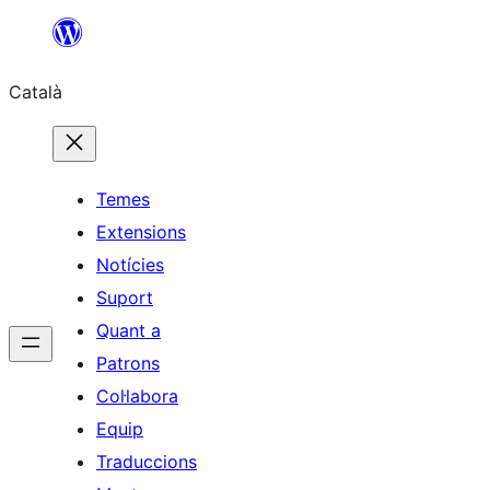
Vés
al
Català
contingut
Temes
Extensions
Notícies
Suport
Quant a
Patrons
Col·labora
Equip
Traduccions