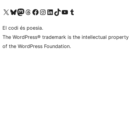
Visiteu el nostre compte X (abans Twitter)
Visiteu el nostre compte de Bluesky
Visiteu el nostre compte al Mastodon
Visiteu el nostre compte de Threads
Visiteu la nostra pàgina al Facebook
Visiteu el nostre compte d'Instagram
Visiteu el nostre compte de LinkedIn
Visiteu el nostre compte de TikTok
Visiteu el nostre canal al YouTube
Visiteu el nostre compte de Tumblr
El codi és poesia.
The WordPress® trademark is the intellectual property
of the WordPress Foundation.