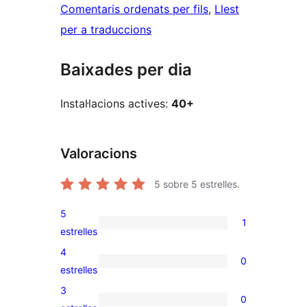
Comentaris ordenats per fils
, 
Llest
per a traduccions
Baixades per dia
Instal·lacions actives:
40+
Valoracions
5
sobre 5 estrelles.
5
1
1
estrelles
valoració
4
0
de
0
estrelles
5
valoracions
3
0
estrelles
de
0