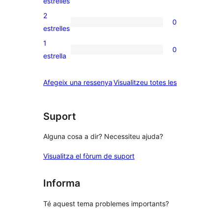
estrelles
4
valoracions
2
0
estrelles
de
0
estrelles
3
valoracions
1
0
estrelles
de
0
estrella
2
valoracions
estrelles
de
ressenyes
Afegeix una ressenya
Visualitzeu totes les
1
estrelles
Suport
Alguna cosa a dir? Necessiteu ajuda?
Visualitza el fòrum de suport
Informa
Té aquest tema problemes importants?