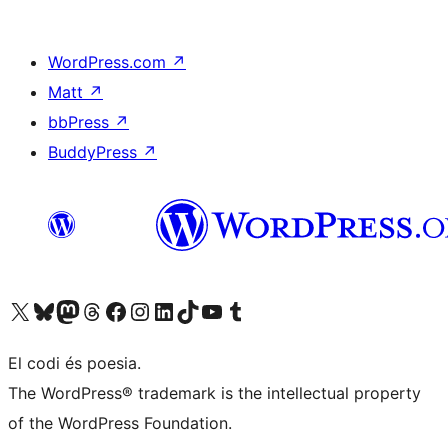
WordPress.com
↗
Matt
↗
bbPress
↗
BuddyPress
↗
Visiteu el nostre compte X (abans Twitter)
Visiteu el nostre compte de Bluesky
Visiteu el nostre compte al Mastodon
Visiteu el nostre compte de Threads
Visiteu la nostra pàgina al Facebook
Visiteu el nostre compte d'Instagram
Visiteu el nostre compte de LinkedIn
Visiteu el nostre compte de TikTok
Visiteu el nostre canal al YouTube
Visiteu el nostre compte de Tumblr
El codi és poesia.
The WordPress® trademark is the intellectual property
of the WordPress Foundation.