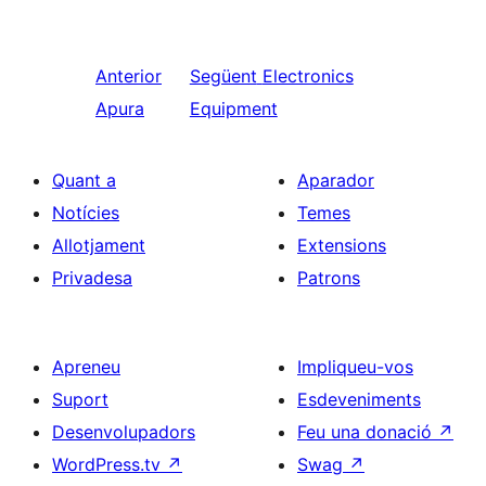
Anterior
Següent
Electronics
Apura
Equipment
Quant a
Aparador
Notícies
Temes
Allotjament
Extensions
Privadesa
Patrons
Apreneu
Impliqueu-vos
Suport
Esdeveniments
Desenvolupadors
Feu una donació
↗
WordPress.tv
↗
Swag
↗