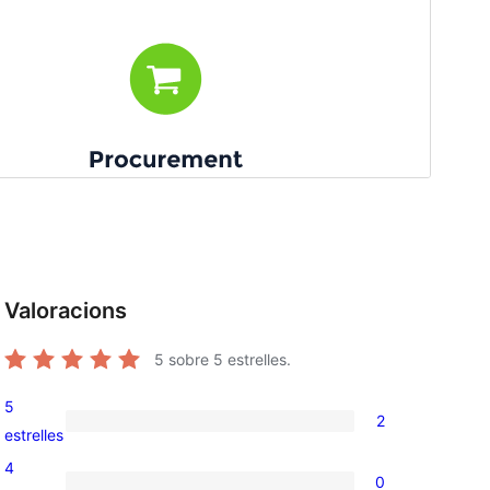
Valoracions
5
sobre 5 estrelles.
5
2
2
estrelles
valoracions
4
0
de