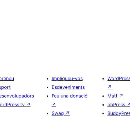
preneu
Impliqueu-vos
WordPres
uport
Esdeveniments
↗
esenvolupadors
Feu una donació
Matt
↗
ordPress.tv
↗
↗
bbPress
Swag
↗
BuddyPre