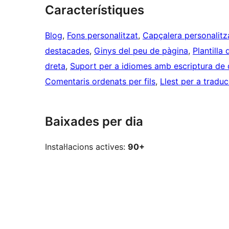
Característiques
Blog
, 
Fons personalitzat
, 
Capçalera personalit
destacades
, 
Ginys del peu de pàgina
, 
Plantilla
dreta
, 
Suport per a idiomes amb escriptura de 
Comentaris ordenats per fils
, 
Llest per a tradu
Baixades per dia
Instal·lacions actives:
90+