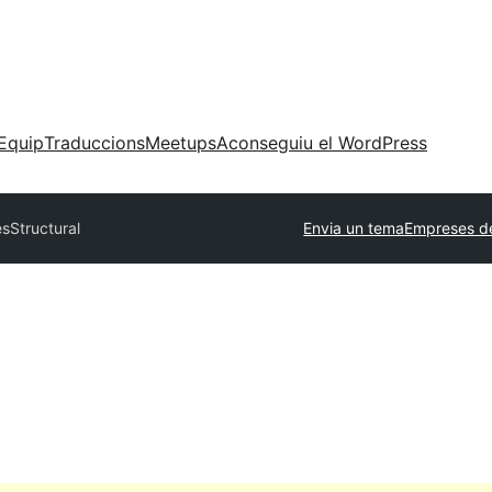
Equip
Traduccions
Meetups
Aconseguiu el WordPress
es
Structural
Envia un tema
Empreses d