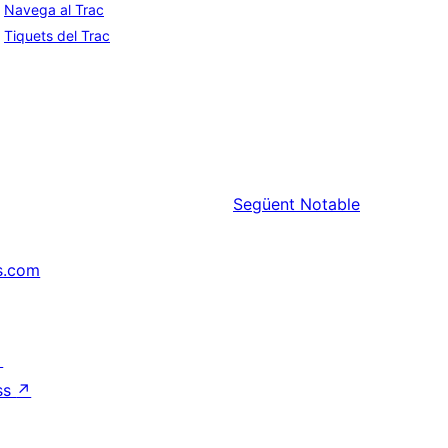
Navega al Trac
Tiquets del Trac
Següent
Notable
s.com
↗
ss
↗