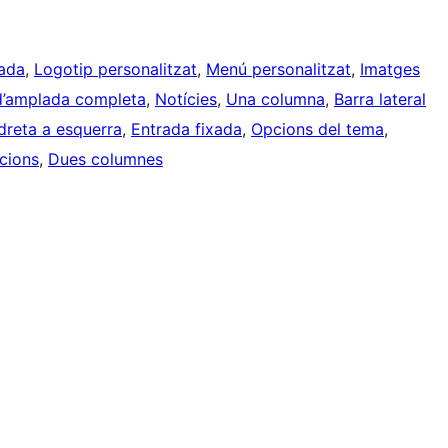
zada
, 
Logotip personalitzat
, 
Menú personalitzat
, 
Imatges
 d’amplada completa
, 
Notícies
, 
Una columna
, 
Barra lateral
dreta a esquerra
, 
Entrada fixada
, 
Opcions del tema
, 
ccions
, 
Dues columnes