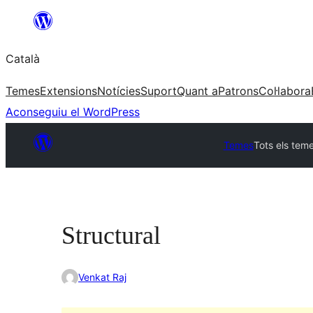
Vés
al
Català
contingut
Temes
Extensions
Notícies
Suport
Quant a
Patrons
Col·labora
Aconseguiu el WordPress
Temes
Tots els tem
Structural
Venkat Raj