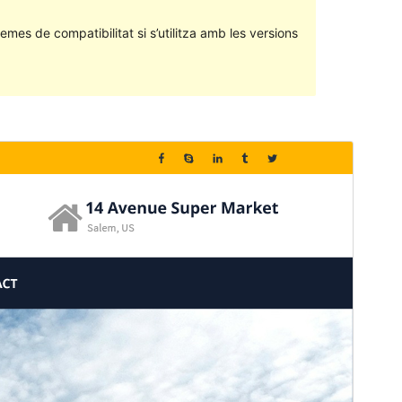
emes de compatibilitat si s’utilitza amb les versions
Previsualitza
Baixa
Versió
1.1.7
Darrera actualització
5 de setembre de 2020
Instal·lacions actives
90+
Versió del WordPress
5.0
Versió del PHP
7.0
Pàgina d’inici del tema