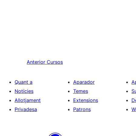
Anterior
Cursos
Quant a
Aparador
A
Notícies
Temes
S
Allotjament
Extensions
D
Privadesa
Patrons
W