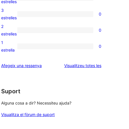
0
estrelles
5
valoracions
3
0
estrelles
de
0
estrelles
4
valoracions
2
0
estrelles
de
0
estrelles
3
valoracions
1
0
estrelles
de
0
estrella
2
valoracions
estrelles
de
ressenyes
Afegeix una ressenya
Visualitzeu totes les
1
estrelles
Suport
Alguna cosa a dir? Necessiteu ajuda?
Visualitza el fòrum de suport