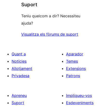
1
Suport
estrelles
Teniu quelcom a dir? Necessiteu
ajuda?
Visualitza els fòrums de suport
Quant a
Aparador
Notícies
Temes
Allotjament
Extensions
Privadesa
Patrons
Apreneu
Impliqueu-vos
Suport
Esdeveniments