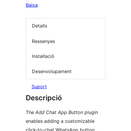
Baixa
Detalls
Ressenyes
Instal·lació
Desenvolupament
Suport
Descripció
The
Add Chat App Button
plugin
enables adding a customizable
click-to-chat WhatsApp button.