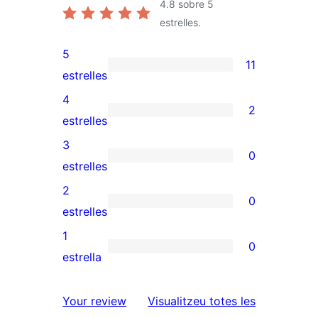
4.8
sobre 5
estrelles.
5
11
11
estrelles
valoracions
4
2
de
2
estrelles
5
valoracions
3
0
estrelles
de
0
estrelles
4
valoracions
2
0
estrelles
de
0
estrelles
3
valoracions
1
0
estrelles
de
0
estrella
2
valoracions
estrelles
de
ressenyes
Your review
Visualitzeu totes les