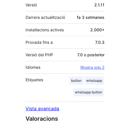
Meta
Versió
2.1.11
Darrera actualització
fa
3 setmanes
Instal·lacions actives
2.000+
Provada fins a
7.0.3
Versió del PHP
7.0 o posterior
Idiomes
Mostra tots 2
Etiquetes
button
whatsapp
whatsapp button
Vista avançada
Valoracions