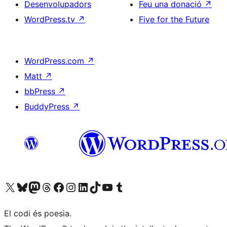
Desenvolupadors
Feu una donació
↗
WordPress.tv
↗
Five for the Future
WordPress.com
↗
Matt
↗
bbPress
↗
BuddyPress
↗
Visiteu el nostre compte X (abans Twitter)
Visiteu el nostre compte de Bluesky
Visiteu el nostre compte al Mastodon
Visiteu el nostre compte de Threads
Visiteu la nostra pàgina al Facebook
Visiteu el nostre compte d'Instagram
Visiteu el nostre compte de LinkedIn
Visiteu el nostre compte de TikTok
Visiteu el nostre canal al YouTube
Visiteu el nostre compte de Tumblr
El codi és poesia.