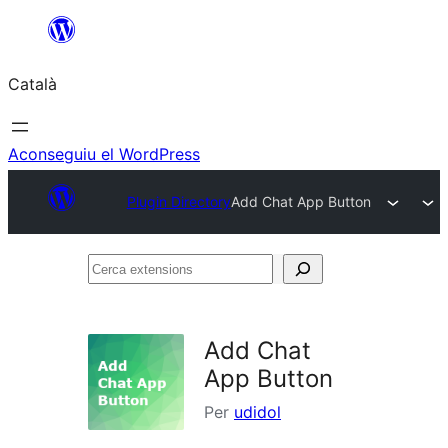
Vés
al
Català
contingut
Aconseguiu el WordPress
Plugin Directory
Add Chat App Button
Cerca
extensions
Add Chat
App Button
Per
udidol