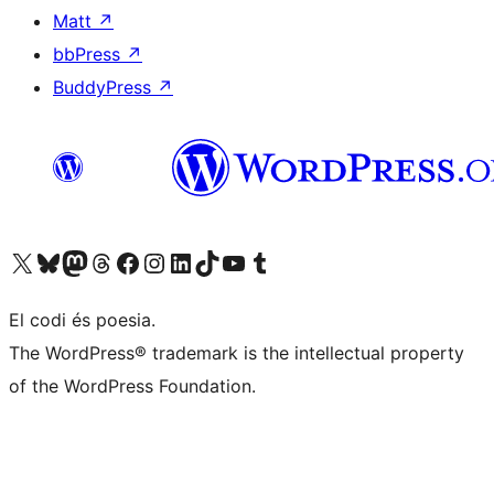
Matt
↗
bbPress
↗
BuddyPress
↗
Visiteu el nostre compte X (abans Twitter)
Visiteu el nostre compte de Bluesky
Visiteu el nostre compte al Mastodon
Visiteu el nostre compte de Threads
Visiteu la nostra pàgina al Facebook
Visiteu el nostre compte d'Instagram
Visiteu el nostre compte de LinkedIn
Visiteu el nostre compte de TikTok
Visiteu el nostre canal al YouTube
Visiteu el nostre compte de Tumblr
El codi és poesia.
The WordPress® trademark is the intellectual property
of the WordPress Foundation.