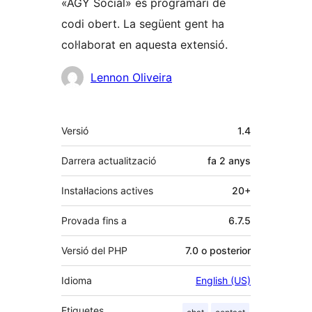
«AGY Social» és programari de
codi obert. La següent gent ha
col·laborat en aquesta extensió.
Col·laboradors
Lennon Oliveira
Meta
Versió
1.4
Darrera actualització
fa
2 anys
Instal·lacions actives
20+
Provada fins a
6.7.5
Versió del PHP
7.0 o posterior
Idioma
English (US)
Etiquetes