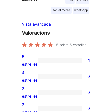
chat
contact
social media
whatsapp
Vista avançada
Valoracions
5
sobre 5 estrelles.
5
1
1
estrelles
valoració
4
0
de
0
estrelles
5
valoracions
3
0
estrelles
de
0
estrelles
4
valoracions
2
0
estrelles
de
0