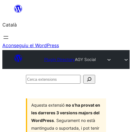
Vés
al
Català
contingut
Aconseguiu el WordPress
Plugin Directory
AGY Social
Cerca
extensions
Aquesta extensió
no s’ha provat en
les darreres 3 versions majors del
WordPress
. Segurament no està
mantinguda o suportada, i pot tenir