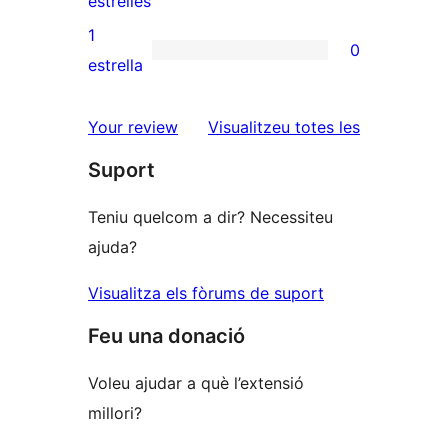
estrelles
3
valoracions
1
0
estrelles
de
0
estrella
2
valoracions
estrelles
de
ressenyes
Your review
Visualitzeu totes les
1
Suport
estrelles
Teniu quelcom a dir? Necessiteu
ajuda?
Visualitza els fòrums de suport
Feu una donació
Voleu ajudar a què l’extensió
millori?