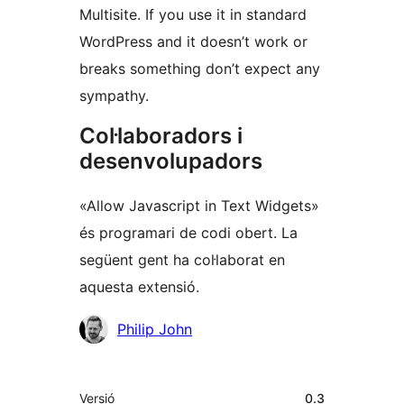
Multisite. If you use it in standard
WordPress and it doesn’t work or
breaks something don’t expect any
sympathy.
Col·laboradors i
desenvolupadors
«Allow Javascript in Text Widgets»
és programari de codi obert. La
següent gent ha col·laborat en
aquesta extensió.
Col·laboradors
Philip John
Meta
Versió
0.3