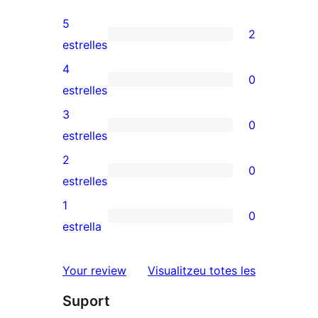
5
2
2
estrelles
valoracions
4
0
de
0
estrelles
5
valoracions
3
0
estrelles
de
0
estrelles
4
valoracions
2
0
estrelles
de
0
estrelles
3
valoracions
1
0
estrelles
de
0
estrella
2
valoracions
estrelles
de
ressenyes
Your review
Visualitzeu totes les
1
Suport
estrelles