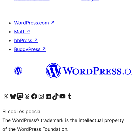
WordPress.com
↗
Matt
↗
bbPress
↗
BuddyPress
↗
Visiteu el nostre compte X (abans Twitter)
Visiteu el nostre compte de Bluesky
Visiteu el nostre compte al Mastodon
Visiteu el nostre compte de Threads
Visiteu la nostra pàgina al Facebook
Visiteu el nostre compte d'Instagram
Visiteu el nostre compte de LinkedIn
Visiteu el nostre compte de TikTok
Visiteu el nostre canal al YouTube
Visiteu el nostre compte de Tumblr
El codi és poesia.
The WordPress® trademark is the intellectual property
of the WordPress Foundation.