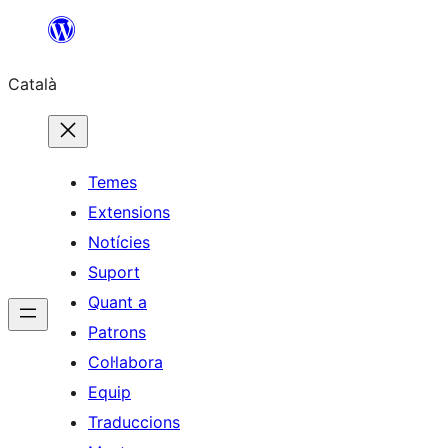
Vés
al
Català
contingut
Temes
Extensions
Notícies
Suport
Quant a
Patrons
Col·labora
Equip
Traduccions