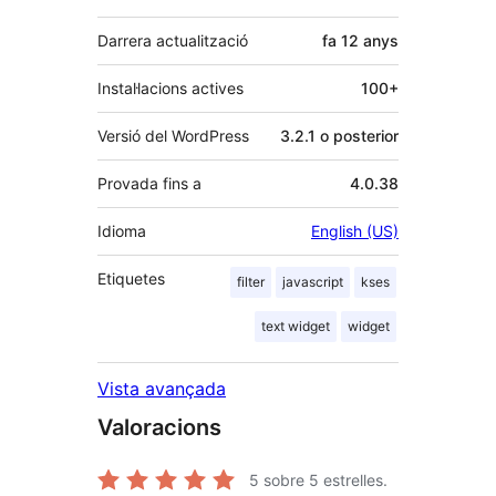
Darrera actualització
fa
12 anys
Instal·lacions actives
100+
Versió del WordPress
3.2.1 o posterior
Provada fins a
4.0.38
Idioma
English (US)
Etiquetes
filter
javascript
kses
text widget
widget
Vista avançada
Valoracions
5
sobre 5 estrelles.