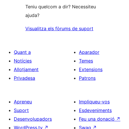
Teniu quelcom a dir? Necessiteu
ajuda?
Visualitza els fòrums de suport
Quant a
Aparador
Notícies
Temes
Allotjament
Extensions
Privadesa
Patrons
Apreneu
Impliqueu-vos
Suport
Esdeveniments
Desenvolupadors
Feu una donació
↗
WordPress.tv
↗
Swag
↗