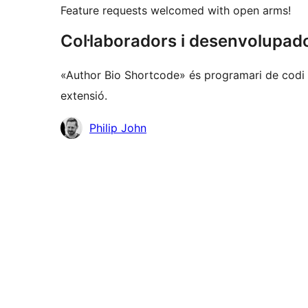
Feature requests welcomed with open arms!
Col·laboradors i desenvolupad
«Author Bio Shortcode» és programari de codi o
extensió.
Col·laboradors
Philip John