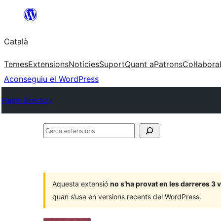
Vés
al
Català
contingut
Temes
Extensions
Notícies
Suport
Quant a
Patrons
Col·labora
Aconseguiu el WordPress
Plugin Directory
Cerca
extensions
Aquesta extensió
no s’ha provat en les darreres 3
quan s’usa en versions recents del WordPress.