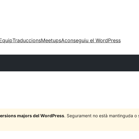
Equip
Traduccions
Meetups
Aconseguiu el WordPress
 versions majors del WordPress
. Segurament no està mantinguda o su