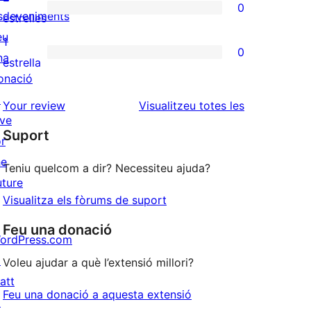
0
estrelles
de
sdeveniments
0
estrelles
3
eu
valoracions
1
0
estrelles
na
de
0
estrella
onació
2
valoracions
↗
estrelles
de
ressenyes
Your review
Visualitzeu totes les
ive
1
Suport
or
estrelles
he
Teniu quelcom a dir? Necessiteu ajuda?
uture
Visualitza els fòrums de suport
Feu una donació
ordPress.com
↗
Voleu ajudar a què l’extensió millori?
att
Feu una donació a aquesta extensió
↗