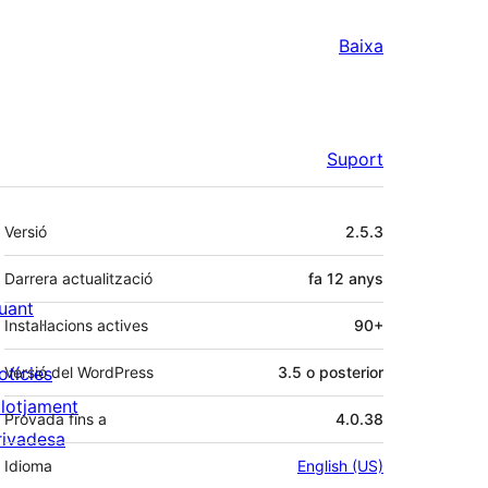
Baixa
Suport
Meta
Versió
2.5.3
Darrera actualització
fa
12 anys
uant
Instal·lacions actives
90+
otícies
Versió del WordPress
3.5 o posterior
llotjament
Provada fins a
4.0.38
rivadesa
Idioma
English (US)