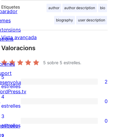
Etiquetes
author
author description
bio
parador
emes
biography
user description
xtensions
Vista avançada
atrons
Valoracions
5
sobre 5 estrelles.
preneu
uport
5
2
esenvolupadors
2
estrelles
ordPress.tv
valoracions
4
↗
0
de
0
estrelles
5
valoracions
3
0
estrelles
de
0
estrelles
mpliqueu-
4
valoracions
os
2