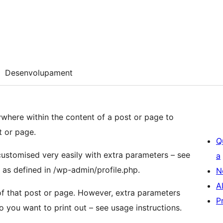
Desenvolupament
ywhere within the content of a post or page to
t or page.
Q
stomised very easily with extra parameters – see
a
o, as defined in /wp-admin/profile.php.
N
A
of that post or page. However, extra parameters
P
o you want to print out – see usage instructions.