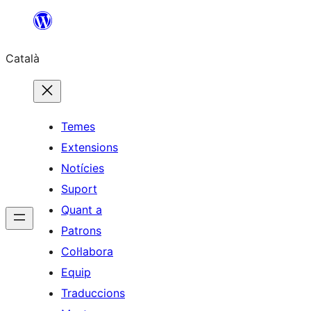
Vés
al
Català
contingut
Temes
Extensions
Notícies
Suport
Quant a
Patrons
Col·labora
Equip
Traduccions