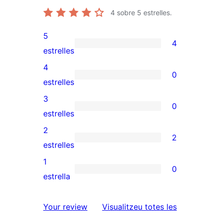
4
sobre 5 estrelles.
5
4
4
estrelles
valoracions
4
0
de
0
estrelles
5
valoracions
3
0
estrelles
de
0
estrelles
4
valoracions
2
2
estrelles
de
2
estrelles
3
valoracions
1
0
estrelles
de
0
estrella
2
valoracions
estrelles
de
ressenyes
Your review
Visualitzeu totes les
1