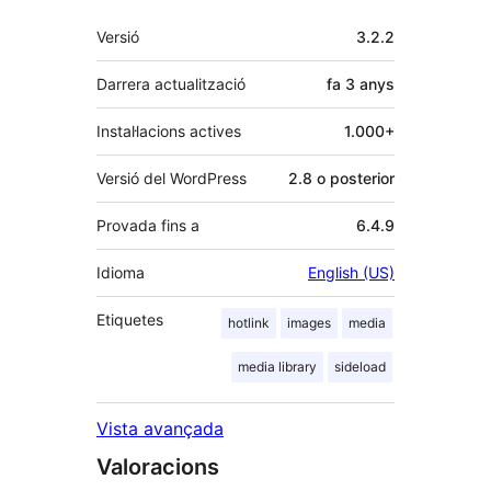
Meta
Versió
3.2.2
Darrera actualització
fa
3 anys
Instal·lacions actives
1.000+
Versió del WordPress
2.8 o posterior
Provada fins a
6.4.9
Idioma
English (US)
Etiquetes
hotlink
images
media
media library
sideload
Vista avançada
Valoracions