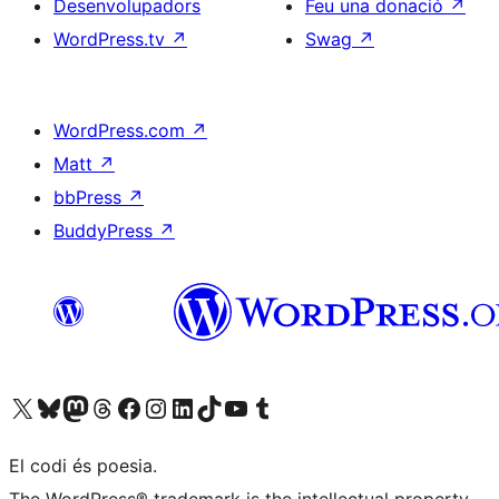
Desenvolupadors
Feu una donació
↗
WordPress.tv
↗
Swag
↗
WordPress.com
↗
Matt
↗
bbPress
↗
BuddyPress
↗
Visiteu el nostre compte X (abans Twitter)
Visiteu el nostre compte de Bluesky
Visiteu el nostre compte al Mastodon
Visiteu el nostre compte de Threads
Visiteu la nostra pàgina al Facebook
Visiteu el nostre compte d'Instagram
Visiteu el nostre compte de LinkedIn
Visiteu el nostre compte de TikTok
Visiteu el nostre canal al YouTube
Visiteu el nostre compte de Tumblr
El codi és poesia.
The WordPress® trademark is the intellectual property