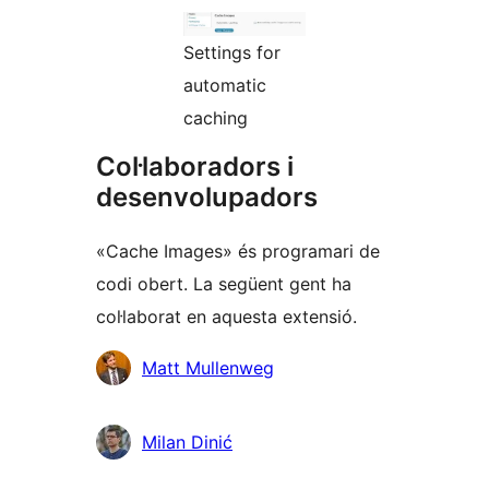
Settings for
automatic
caching
Col·laboradors i
desenvolupadors
«Cache Images» és programari de
codi obert. La següent gent ha
col·laborat en aquesta extensió.
Col·laboradors
Matt Mullenweg
Milan Dinić