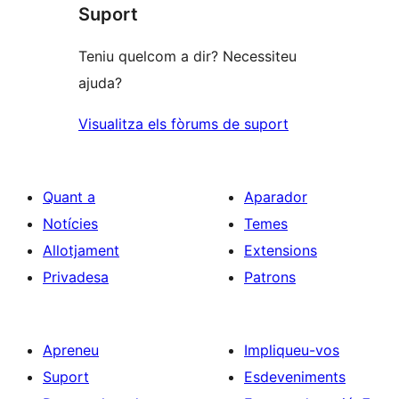
Suport
estrelles
Teniu quelcom a dir? Necessiteu
ajuda?
Visualitza els fòrums de suport
Quant a
Aparador
Notícies
Temes
Allotjament
Extensions
Privadesa
Patrons
Apreneu
Impliqueu-vos
Suport
Esdeveniments