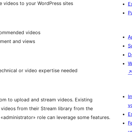
ve videos to your WordPress sites
E
P
ecommended videos
A
ement and views
S
D
W
echnical or video expertise needed
I
com to upload and stream videos. Existing
v
 videos from their Stream library from the
E
 «administrator» role can leverage some features.
F
u