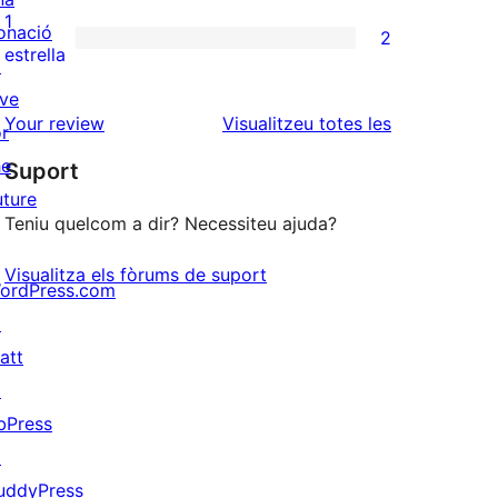
3
valoració
1
onació
2
estrelles
de
2
estrella
↗
2
valoracions
ive
estrelles
de
ressenyes
Your review
Visualitzeu totes les
or
1
he
Suport
estrelles
uture
Teniu quelcom a dir? Necessiteu ajuda?
Visualitza els fòrums de suport
ordPress.com
↗
att
↗
bPress
↗
uddyPress