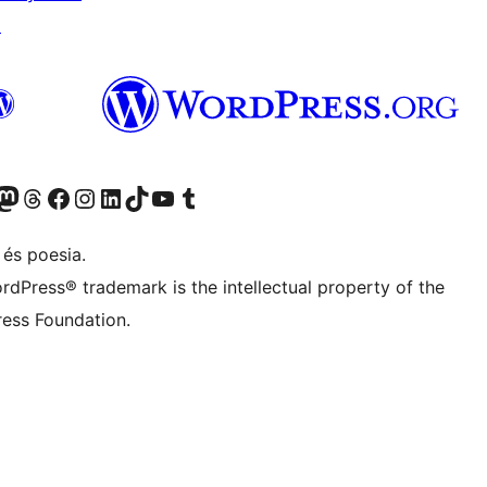
↗
X (abans Twitter)
ostre compte de Bluesky
siteu el nostre compte al Mastodon
Visiteu el nostre compte de Threads
Visiteu la nostra pàgina al Facebook
Visiteu el nostre compte d'Instagram
Visiteu el nostre compte de LinkedIn
Visiteu el nostre compte de TikTok
Visiteu el nostre canal al YouTube
Visiteu el nostre compte de Tumblr
 és poesia.
rdPress® trademark is the intellectual property of the
ess Foundation.