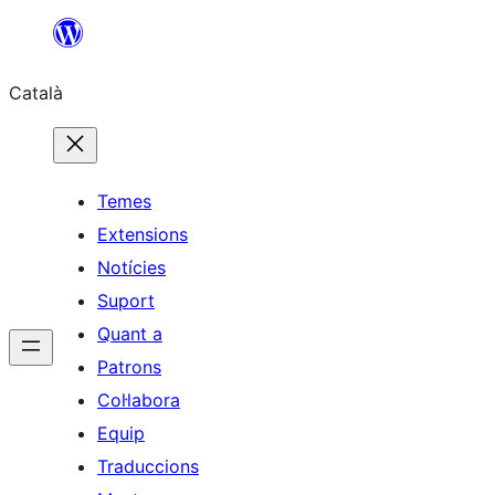
Vés
al
Català
contingut
Temes
Extensions
Notícies
Suport
Quant a
Patrons
Col·labora
Equip
Traduccions