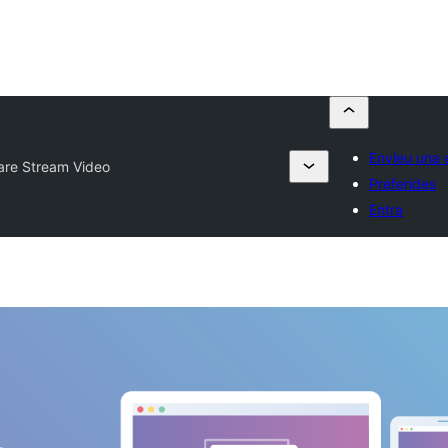
Envieu una 
are Stream Video
Preferides
Entra