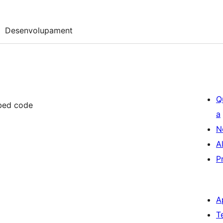
Desenvolupament
Q
mbed code
a
N
A
P
A
T