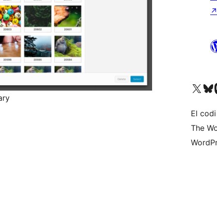
Visiteu el nostre compte 
Visiteu el n
Vi
ary
El codi
The Wo
WordPr