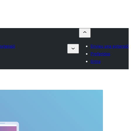
extensió
Envieu una extensió
Preferides
Entra