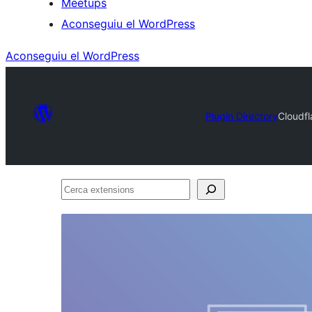
Meetups
Aconseguiu el WordPress
Aconseguiu el WordPress
Plugin Directory
Cloudfl
Cerca
extensions