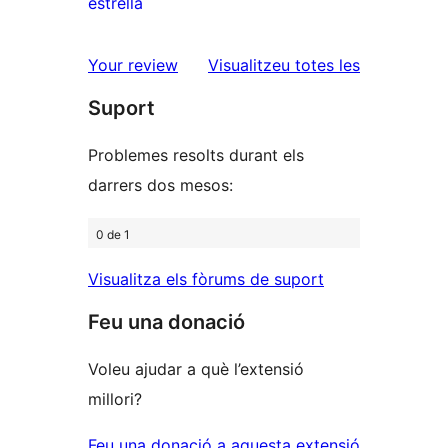
1
estrella
2
valoració
estrelles
de
ressenyes
Your review
Visualitzeu totes les
1
Suport
estrelles
Problemes resolts durant els
darrers dos mesos:
0 de 1
Visualitza els fòrums de suport
Feu una donació
Voleu ajudar a què l’extensió
millori?
Feu una donació a aquesta extensió