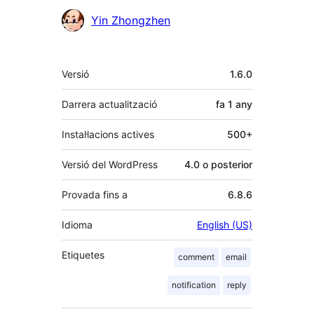
Yin Zhongzhen
Meta
Versió
1.6.0
Darrera actualització
fa
1 any
Instal·lacions actives
500+
Versió del WordPress
4.0 o posterior
Provada fins a
6.8.6
Idioma
English (US)
Etiquetes
comment
email
notification
reply