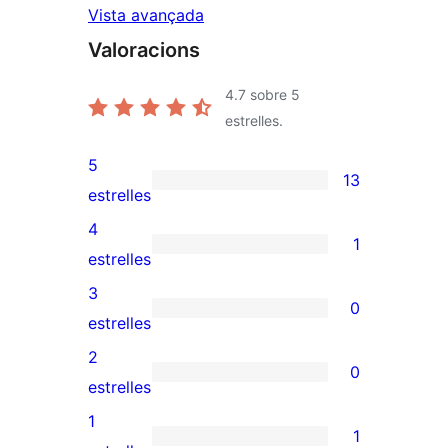
Vista avançada
Valoracions
4.7
sobre 5
estrelles.
5
13
13
estrelles
valoracions
4
1
de
1
estrelles
5
valoració
3
0
estrelles
de
0
estrelles
4
valoracions
2
0
estrelles
de
0
estrelles
3
valoracions
1
1
estrelles
de