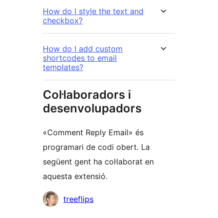
How do I style the text and
checkbox?
How do I add custom
shortcodes to email
templates?
Col·laboradors i
desenvolupadors
«Comment Reply Email» és
programari de codi obert. La
següent gent ha col·laborat en
aquesta extensió.
Col·laboradors
treeflips