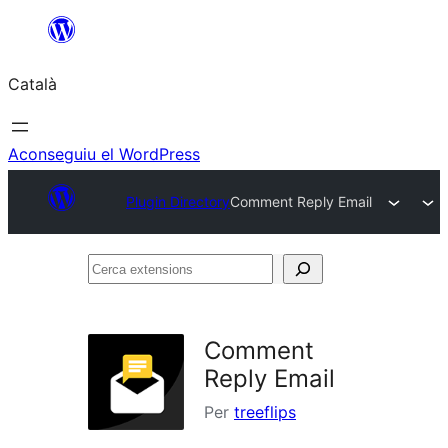
Vés
al
Català
contingut
Aconseguiu el WordPress
Plugin Directory
Comment Reply Email
Cerca
extensions
Comment
Reply Email
Per
treeflips