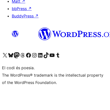
Matt
↗
bbPress
↗
BuddyPress
↗
Visiteu el nostre compte X (abans Twitter)
Visiteu el nostre compte de Bluesky
Visiteu el nostre compte al Mastodon
Visiteu el nostre compte de Threads
Visiteu la nostra pàgina al Facebook
Visiteu el nostre compte d'Instagram
Visiteu el nostre compte de LinkedIn
Visiteu el nostre compte de TikTok
Visiteu el nostre canal al YouTube
Visiteu el nostre compte de Tumblr
El codi és poesia.
The WordPress® trademark is the intellectual property
of the WordPress Foundation.