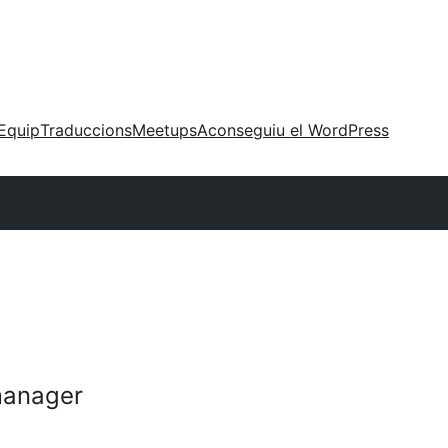
Equip
Traduccions
Meetups
Aconseguiu el WordPress
manager