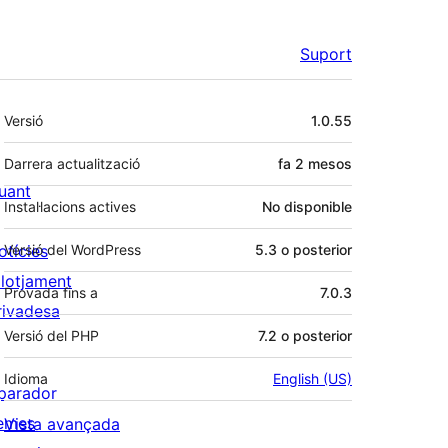
Suport
Meta
Versió
1.0.55
Darrera actualització
fa
2 mesos
uant
Instal·lacions actives
No disponible
otícies
Versió del WordPress
5.3 o posterior
llotjament
Provada fins a
7.0.3
rivadesa
Versió del PHP
7.2 o posterior
Idioma
English (US)
parador
emes
Vista avançada