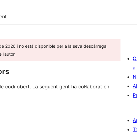
ent
 de 2026 i no està disponible per a la seva descàrrega.
l’autor.
Q
a
ors
N
A
 codi obert. La següent gent ha col·laborat en
P
A
T