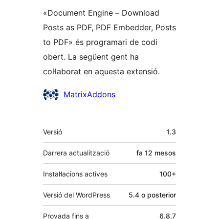
«Document Engine – Download
Posts as PDF, PDF Embedder, Posts
to PDF» és programari de codi
obert. La següent gent ha
col·laborat en aquesta extensió.
Col·laboradors
MatrixAddons
Meta
Versió
1.3
Darrera actualització
fa
12 mesos
Instal·lacions actives
100+
Versió del WordPress
5.4 o posterior
Provada fins a
6.8.7