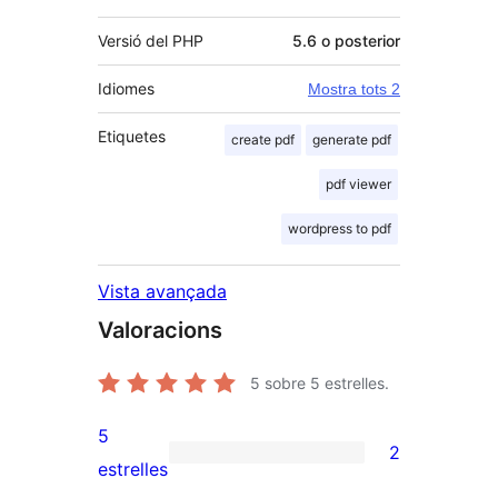
Versió del PHP
5.6 o posterior
Idiomes
Mostra tots 2
Etiquetes
create pdf
generate pdf
pdf viewer
wordpress to pdf
Vista avançada
Valoracions
5
sobre 5 estrelles.
5
2
2
estrelles