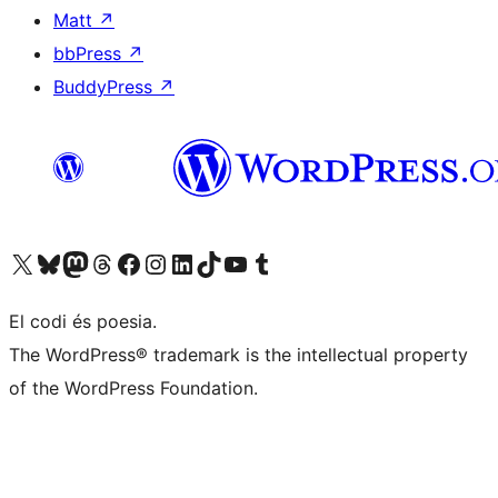
Matt
↗
bbPress
↗
BuddyPress
↗
Visiteu el nostre compte X (abans Twitter)
Visiteu el nostre compte de Bluesky
Visiteu el nostre compte al Mastodon
Visiteu el nostre compte de Threads
Visiteu la nostra pàgina al Facebook
Visiteu el nostre compte d'Instagram
Visiteu el nostre compte de LinkedIn
Visiteu el nostre compte de TikTok
Visiteu el nostre canal al YouTube
Visiteu el nostre compte de Tumblr
El codi és poesia.
The WordPress® trademark is the intellectual property
of the WordPress Foundation.