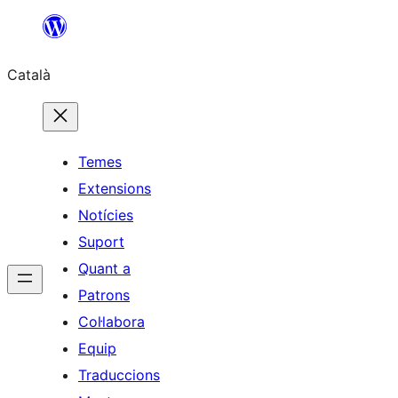
Vés
al
Català
contingut
Temes
Extensions
Notícies
Suport
Quant a
Patrons
Col·labora
Equip
Traduccions