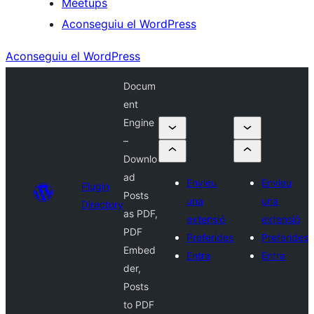
Meetups
Aconseguiu el WordPress
Aconseguiu el WordPress
Docum
ent
Engine
–
Downlo
ad
Envieu
Envieu
Plugin
Posts
una
una
Directory
as PDF,
extensió
extensió
PDF
Preferides
Preferides
Embed
Entra
Entra
der,
Posts
to PDF