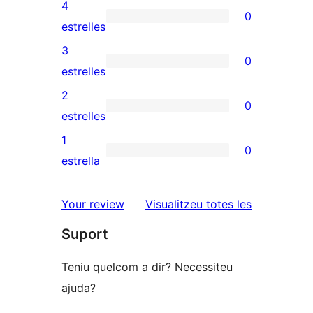
valoracions
4
0
de
0
estrelles
5
valoracions
3
0
estrelles
de
0
estrelles
4
valoracions
2
0
estrelles
de
0
estrelles
3
valoracions
1
0
estrelles
de
0
estrella
2
valoracions
estrelles
de
ressenyes
Your review
Visualitzeu totes les
1
Suport
estrelles
Teniu quelcom a dir? Necessiteu
ajuda?