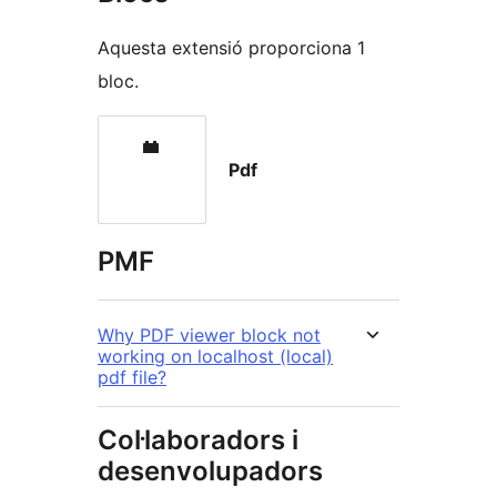
Aquesta extensió proporciona 1
bloc.
Pdf
PMF
Why PDF viewer block not
working on localhost (local)
pdf file?
Col·laboradors i
desenvolupadors