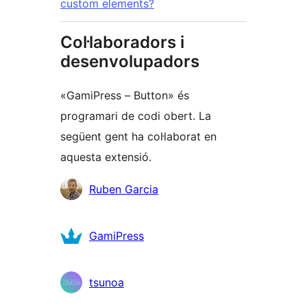
custom elements?
Col·laboradors i
desenvolupadors
«GamiPress – Button» és
programari de codi obert. La
següent gent ha col·laborat en
aquesta extensió.
Col·laboradors
Ruben Garcia
GamiPress
tsunoa