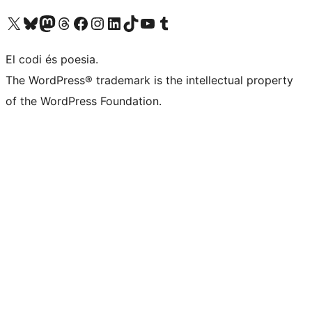
Visiteu el nostre compte X (abans Twitter)
Visiteu el nostre compte de Bluesky
Visiteu el nostre compte al Mastodon
Visiteu el nostre compte de Threads
Visiteu la nostra pàgina al Facebook
Visiteu el nostre compte d'Instagram
Visiteu el nostre compte de LinkedIn
Visiteu el nostre compte de TikTok
Visiteu el nostre canal al YouTube
Visiteu el nostre compte de Tumblr
El codi és poesia.
The WordPress® trademark is the intellectual property
of the WordPress Foundation.