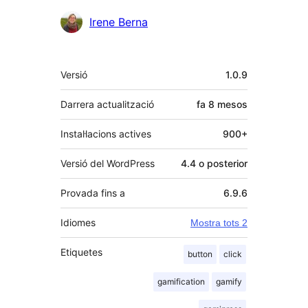
Irene Berna
Meta
Versió
1.0.9
Darrera actualització
fa
8 mesos
Instal·lacions actives
900+
Versió del WordPress
4.4 o posterior
Provada fins a
6.9.6
Idiomes
Mostra tots 2
Etiquetes
button
click
gamification
gamify