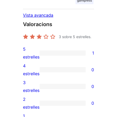
gamipress
Vista avançada
Valoracions
3
sobre 5 estrelles.
5
1
1
estrelles
valoració
4
0
de
0
estrelles
5
valoracions
3
0
estrelles
de
0
estrelles
4
valoracions
2
0
estrelles
de
0
estrelles
3
valoracions
1