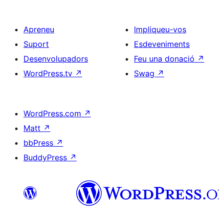
Apreneu
Impliqueu-vos
Suport
Esdeveniments
Desenvolupadors
Feu una donació
↗
WordPress.tv
↗
Swag
↗
WordPress.com
↗
Matt
↗
bbPress
↗
BuddyPress
↗