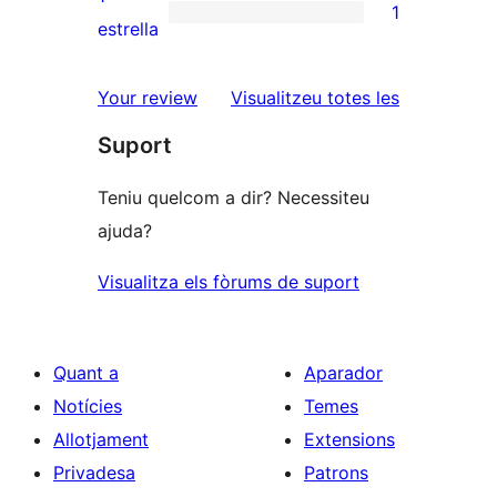
1
estrelles
de
1
estrella
2
valoració
estrelles
de
ressenyes
Your review
Visualitzeu totes les
1
Suport
estrelles
Teniu quelcom a dir? Necessiteu
ajuda?
Visualitza els fòrums de suport
Quant a
Aparador
Notícies
Temes
Allotjament
Extensions
Privadesa
Patrons