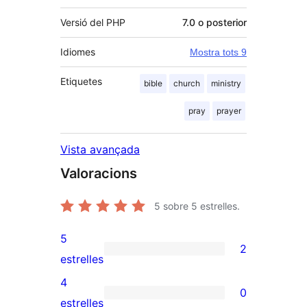
Versió del PHP
7.0 o posterior
Idiomes
Mostra tots 9
Etiquetes
bible
church
ministry
pray
prayer
Vista avançada
Valoracions
5
sobre 5 estrelles.
5
2
2
estrelles
valoracions
4
0
de
0
estrelles