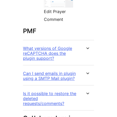
Edit Prayer
Comment
PMF
What versions of Google
reCAPTCHA does the
plugin support?
Can I send emails in plugin
using a SMTP Mail plugin?
Is it possible to restore the
deleted
requests/comments?