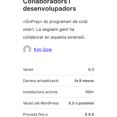
Col·laboradors i
desenvolupadors
«GoPray» és programari de codi
obert. La següent gent ha
col·laborat en aquesta extensió.
Col·laboradors
Kim Gow
Meta
Versió
0.3
Darrera actualització
fa
8 mesos
Instal·lacions actives
100+
Versió del WordPress
6.0 o posterior
Provada fins a
6.9.6