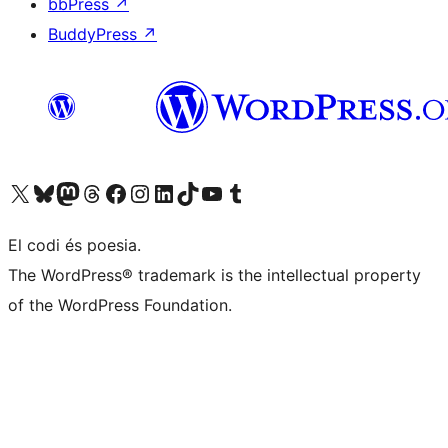
bbPress
↗
BuddyPress
↗
Visiteu el nostre compte X (abans Twitter)
Visiteu el nostre compte de Bluesky
Visiteu el nostre compte al Mastodon
Visiteu el nostre compte de Threads
Visiteu la nostra pàgina al Facebook
Visiteu el nostre compte d'Instagram
Visiteu el nostre compte de LinkedIn
Visiteu el nostre compte de TikTok
Visiteu el nostre canal al YouTube
Visiteu el nostre compte de Tumblr
El codi és poesia.
The WordPress® trademark is the intellectual property
of the WordPress Foundation.