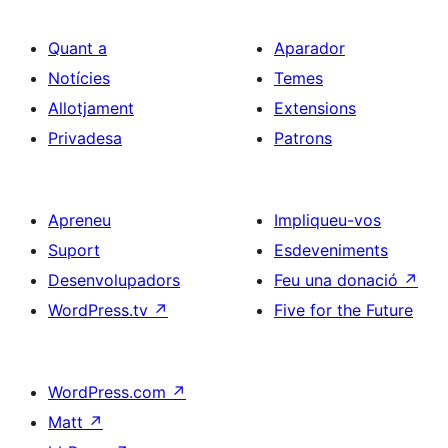
Quant a
Aparador
Notícies
Temes
Allotjament
Extensions
Privadesa
Patrons
Apreneu
Impliqueu-vos
Suport
Esdeveniments
Desenvolupadors
Feu una donació
↗
WordPress.tv
↗
Five for the Future
WordPress.com
↗
Matt
↗