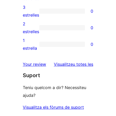
5
valoracions
3
0
estrelles
de
0
estrelles
4
valoracions
2
0
estrelles
de
0
estrelles
3
valoracions
1
0
estrelles
de
0
estrella
2
valoracions
estrelles
de
ressenyes
Your review
Visualitzeu totes les
1
Suport
estrelles
Teniu quelcom a dir? Necessiteu
ajuda?
Visualitza els fòrums de suport