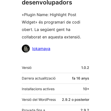
desenvolupadors
«Plugin Name: Highlight Post
Widget» és programari de codi
obert. La següent gent ha
col·laborat en aquesta extensió.
Col·laboradors
lokamaya
Meta
Versió
1.0.2
Darrera actualització
fa
16 anys
Instal·lacions actives
10+
Versió del WordPress
2.9.2 o posterior
Provada fins a
2.9.2