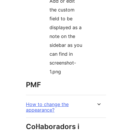
Add or edit
the custom
field to be
displayed as a
note on the
sidebar as you
can find in
screenshot-
1.png
PMF
How to change the
appearance?
Col·laboradors i