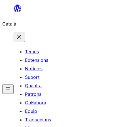
Vés
al
Català
contingut
Temes
Extensions
Notícies
Suport
Quant a
Patrons
Col·labora
Equip
Traduccions