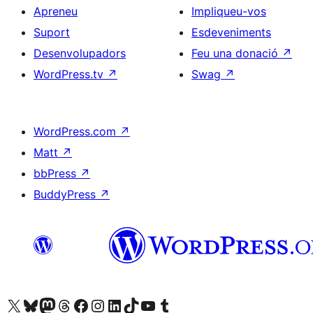
Apreneu
Impliqueu-vos
Suport
Esdeveniments
Desenvolupadors
Feu una donació
↗
WordPress.tv
↗
Swag
↗
WordPress.com
↗
Matt
↗
bbPress
↗
BuddyPress
↗
Visiteu el nostre compte X (abans Twitter)
Visiteu el nostre compte de Bluesky
Visiteu el nostre compte al Mastodon
Visiteu el nostre compte de Threads
Visiteu la nostra pàgina al Facebook
Visiteu el nostre compte d'Instagram
Visiteu el nostre compte de LinkedIn
Visiteu el nostre compte de TikTok
Visiteu el nostre canal al YouTube
Visiteu el nostre compte de Tumblr