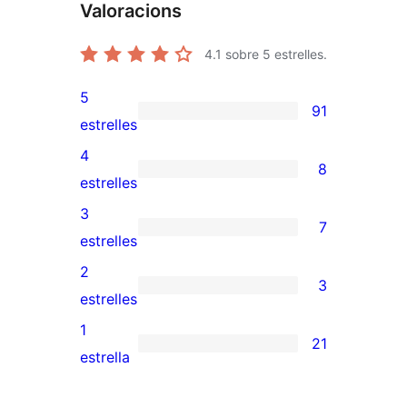
Valoracions
4.1
sobre 5 estrelles.
5
91
91
estrelles
valoracions
4
8
de
8
estrelles
5
valoracions
3
7
estrelles
de
7
estrelles
4
valoracions
2
3
estrelles
de
3
estrelles
3
valoracions
1
21
estrelles
de
21
estrella
2
valoracions
estrelles