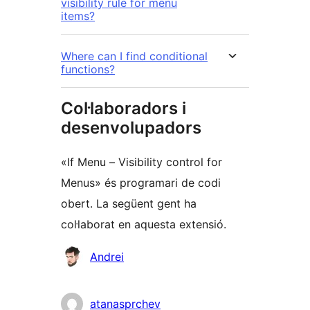
visibility rule for menu
items?
Where can I find conditional
functions?
Col·laboradors i
desenvolupadors
«If Menu – Visibility control for
Menus» és programari de codi
obert. La següent gent ha
col·laborat en aquesta extensió.
Col·laboradors
Andrei
atanasprchev