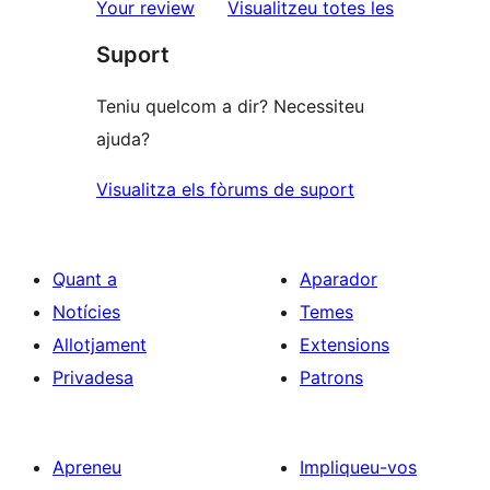
de
ressenyes
Your review
Visualitzeu totes les
1
Suport
estrelles
Teniu quelcom a dir? Necessiteu
ajuda?
Visualitza els fòrums de suport
Quant a
Aparador
Notícies
Temes
Allotjament
Extensions
Privadesa
Patrons
Apreneu
Impliqueu-vos