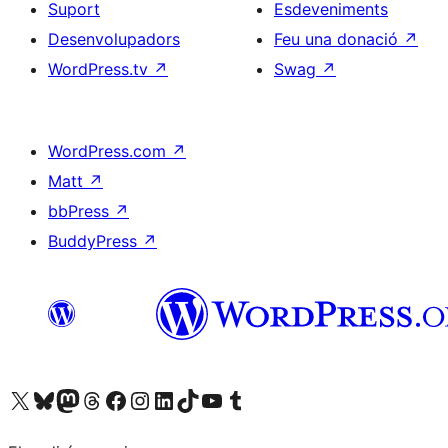
Suport
Esdeveniments
Desenvolupadors
Feu una donació
↗
WordPress.tv
↗
Swag
↗
WordPress.com
↗
Matt
↗
bbPress
↗
BuddyPress
↗
Visiteu el nostre compte X (abans Twitter)
Visiteu el nostre compte de Bluesky
Visiteu el nostre compte al Mastodon
Visiteu el nostre compte de Threads
Visiteu la nostra pàgina al Facebook
Visiteu el nostre compte d'Instagram
Visiteu el nostre compte de LinkedIn
Visiteu el nostre compte de TikTok
Visiteu el nostre canal al YouTube
Visiteu el nostre compte de Tumblr