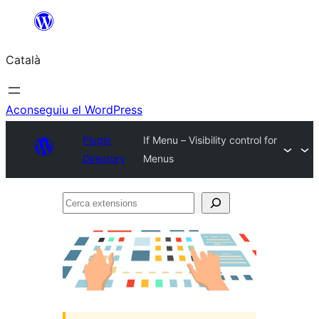
Vés
al
Català
contingut
Aconseguiu el WordPress
Plugin
If Menu – Visibility control for
Directory
Menus
Cerca
extensions