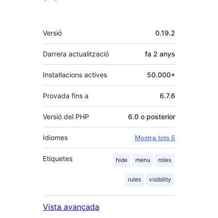
Meta
Versió
0.19.2
Darrera actualització
fa
2 anys
Instal·lacions actives
50.000+
Provada fins a
6.7.6
Versió del PHP
6.0 o posterior
Idiomes
Mostra tots 6
Etiquetes
hide
menu
roles
rules
visibility
Vista avançada