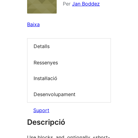
Per
Jan Boddez
Baixa
Detalls
Ressenyes
Instal·lació
Desenvolupament
Suport
Descripció
Use blocks, and, optionally, «short-