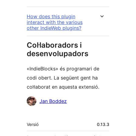
How does this plugin
interact with the various
other IndieWeb plugins?
Col·laboradors i
desenvolupadors
«IndieBlocks» és programari de
codi obert. La següent gent ha
col·laborat en aquesta extensió.
Col·laboradors
Jan Boddez
Meta
Versió
0.13.3