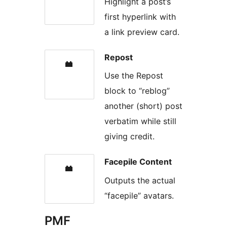
Highlight a post’s
first hyperlink with
a link preview card.
Repost
Use the Repost
block to “reblog”
another (short) post
verbatim while still
giving credit.
Facepile Content
Outputs the actual
“facepile” avatars.
PMF