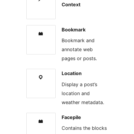
Context
Bookmark
Bookmark and
annotate web
pages or posts.
Location
Display a post’s
location and
weather metadata.
Facepile
Contains the blocks