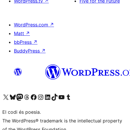
WordPress.tv
↗
Five for the Future
WordPress.com
↗
Matt
↗
bbPress
↗
BuddyPress
↗
Visiteu el nostre compte X (abans Twitter)
Visiteu el nostre compte de Bluesky
Visiteu el nostre compte al Mastodon
Visiteu el nostre compte de Threads
Visiteu la nostra pàgina al Facebook
Visiteu el nostre compte d'Instagram
Visiteu el nostre compte de LinkedIn
Visiteu el nostre compte de TikTok
Visiteu el nostre canal al YouTube
Visiteu el nostre compte de Tumblr
El codi és poesia.
The WordPress® trademark is the intellectual property
of the WordPress Foundation.