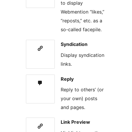
to display
Webmention “likes,”
“reposts,” etc. as a
so-called facepile.
Syndication
Display syndication
links.
Reply
Reply to others’ (or
your own) posts
and pages.
Link Preview