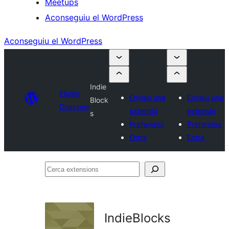
Meetups
Aconseguiu el WordPress
Aconseguiu el WordPress
Indie
Plugin
Envieu una
Envieu una
Block
Directory
extensió
extensió
s
Preferides
Preferides
Entra
Entra
Cerca
extensions
IndieBlocks