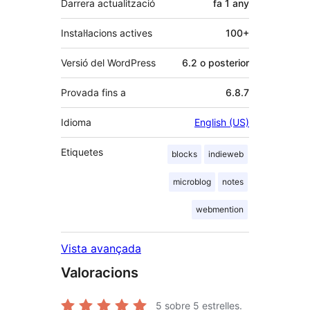
Darrera actualització
fa
1 any
Instal·lacions actives
100+
Versió del WordPress
6.2 o posterior
Provada fins a
6.8.7
Idioma
English (US)
Etiquetes
blocks
indieweb
microblog
notes
webmention
Vista avançada
Valoracions
5
sobre 5 estrelles.