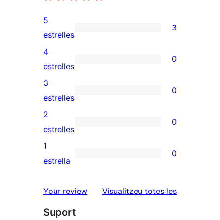
5
3
3
estrelles
valoracions
4
0
de
0
estrelles
5
valoracions
3
0
estrelles
de
0
estrelles
4
valoracions
2
0
estrelles
de
0
estrelles
3
valoracions
1
0
estrelles
de
0
estrella
2
valoracions
estrelles
de
ressenyes
Your review
Visualitzeu totes les
1
Suport
estrelles