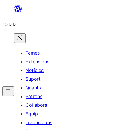
Vés
al
Català
contingut
Temes
Extensions
Notícies
Suport
Quant a
Patrons
Col·labora
Equip
Traduccions