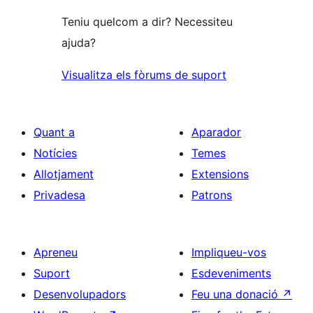
Teniu quelcom a dir? Necessiteu
ajuda?
Visualitza els fòrums de suport
Quant a
Aparador
Notícies
Temes
Allotjament
Extensions
Privadesa
Patrons
Apreneu
Impliqueu-vos
Suport
Esdeveniments
Desenvolupadors
Feu una donació
↗