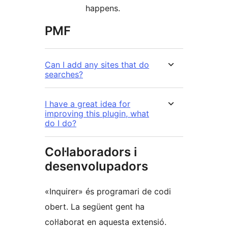
happens.
PMF
Can I add any sites that do
searches?
I have a great idea for
improving this plugin, what
do I do?
Col·laboradors i
desenvolupadors
«Inquirer» és programari de codi
obert. La següent gent ha
col·laborat en aquesta extensió.