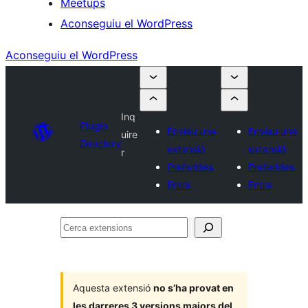
Meetups
Aconseguiu el WordPress
Aconseguiu el WordPress
Inq
Plugin
Envieu una
Envieu una
uire
Directory
extensió
extensió
r
Preferides
Preferides
Entra
Entra
Cerca
extensions
Aquesta extensió
no s’ha provat en
les darreres 3 versions majors del