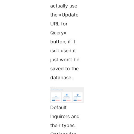
actually use
the «Update
URL for
Query»
button, if it
isn’t used it
just won’t be
saved to the
database.
Default
Inquirers and
their types.