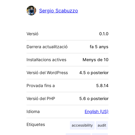
Col·laboradors
Sergio Scabuzzo
Meta
Versió
0.1.0
Darrera actualització
fa
5 anys
Instal·lacions actives
Menys de 10
Versió del WordPress
4.5 o posterior
Provada fins a
5.8.14
Versió del PHP
5.6 o posterior
Idioma
English (US)
Etiquetes
accessibility
audit