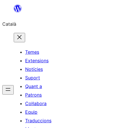
Vés
al
Català
contingut
Temes
Extensions
Notícies
Suport
Quant a
Patrons
Col·labora
Equip
Traduccions