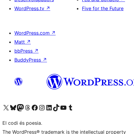
WordPress.tv
↗
Five for the Future
WordPress.com
↗
Matt
↗
bbPress
↗
BuddyPress
↗
Visiteu el nostre compte X (abans Twitter)
Visiteu el nostre compte de Bluesky
Visiteu el nostre compte al Mastodon
Visiteu el nostre compte de Threads
Visiteu la nostra pàgina al Facebook
Visiteu el nostre compte d'Instagram
Visiteu el nostre compte de LinkedIn
Visiteu el nostre compte de TikTok
Visiteu el nostre canal al YouTube
Visiteu el nostre compte de Tumblr
El codi és poesia.
The WordPress® trademark is the intellectual property