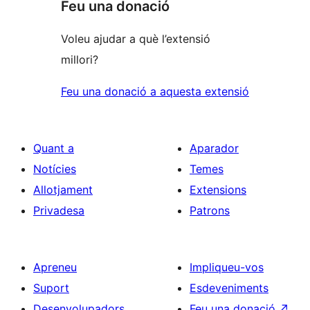
Feu una donació
Voleu ajudar a què l’extensió
millori?
Feu una donació a aquesta extensió
Quant a
Aparador
Notícies
Temes
Allotjament
Extensions
Privadesa
Patrons
Apreneu
Impliqueu-vos
Suport
Esdeveniments
Desenvolupadors
Feu una donació
↗