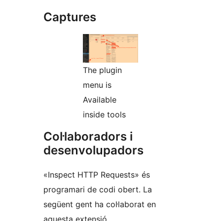
Captures
The plugin
menu is
Available
inside tools
Col·laboradors i
desenvolupadors
«Inspect HTTP Requests» és
programari de codi obert. La
següent gent ha col·laborat en
aquesta extensió.