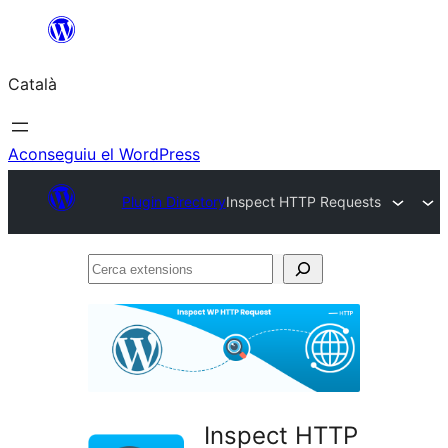
Vés
al
Català
contingut
Aconseguiu el WordPress
Plugin Directory
Inspect HTTP Requests
Cerca
extensions
Inspect HTTP