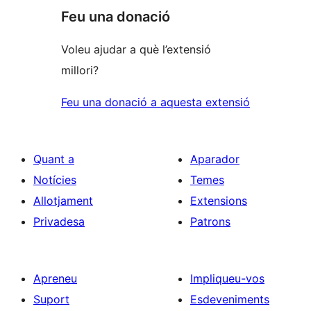
Feu una donació
Voleu ajudar a què l’extensió
millori?
Feu una donació a aquesta extensió
Quant a
Aparador
Notícies
Temes
Allotjament
Extensions
Privadesa
Patrons
Apreneu
Impliqueu-vos
Suport
Esdeveniments