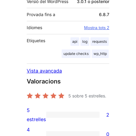
Versió del WordPress
3.0.1 o posterior
Provada fins a
6.8.7
Idiomes
Mostra tots 2
Etiquetes
api
log
requests
update checks
wp_http
Vista avançada
Valoracions
5
sobre 5 estrelles.
5
2
2
estrelles
valoracions
4
0