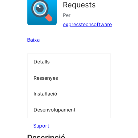
Requests
Per
expresstechsoftware
Baixa
Detalls
Ressenyes
Instal·lació
Desenvolupament
Suport
Descripció