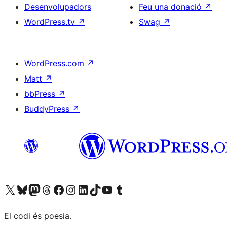
Desenvolupadors
Feu una donació
↗
WordPress.tv
↗
Swag
↗
WordPress.com
↗
Matt
↗
bbPress
↗
BuddyPress
↗
Visiteu el nostre compte X (abans Twitter)
Visiteu el nostre compte de Bluesky
Visiteu el nostre compte al Mastodon
Visiteu el nostre compte de Threads
Visiteu la nostra pàgina al Facebook
Visiteu el nostre compte d'Instagram
Visiteu el nostre compte de LinkedIn
Visiteu el nostre compte de TikTok
Visiteu el nostre canal al YouTube
Visiteu el nostre compte de Tumblr
El codi és poesia.