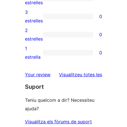
de
0
estrelles
5
valoracions
3
0
estrelles
de
0
estrelles
4
valoracions
2
0
estrelles
de
0
estrelles
3
valoracions
1
0
estrelles
de
0
estrella
2
valoracions
estrelles
de
ressenyes
Your review
Visualitzeu totes les
1
Suport
estrelles
Teniu quelcom a dir? Necessiteu
ajuda?
Visualitza els fòrums de suport