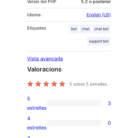
Versió del PHP
5.2 o posterior
Idioma
English (US)
Etiquetes
bot
chat
chat bot
support bot
Vista avançada
Valoracions
5
sobre 5 estrelles.
5
3
3
estrelles
valoracions
4
0
de
0
estrelles
5
valoracions