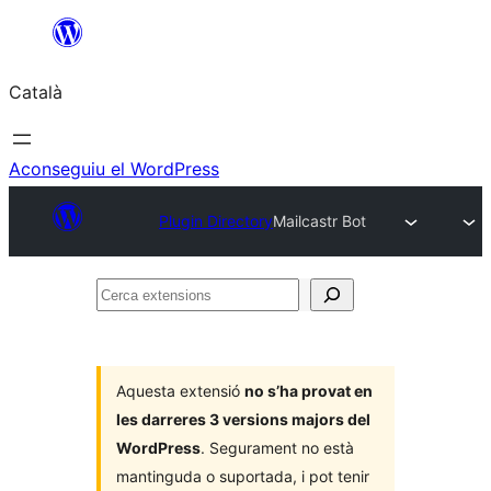
Vés
al
Català
contingut
Aconseguiu el WordPress
Plugin Directory
Mailcastr Bot
Cerca
extensions
Aquesta extensió
no s’ha provat en
les darreres 3 versions majors del
WordPress
. Segurament no està
mantinguda o suportada, i pot tenir