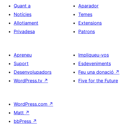
Quant a
Aparador
Notícies
Temes
Allotjament
Extensions
Privadesa
Patrons
Apreneu
Impliqueu-vos
Suport
Esdeveniments
Desenvolupadors
Feu una donació
↗
WordPress.tv
↗
Five for the Future
WordPress.com
↗
Matt
↗
bbPress
↗