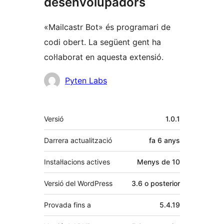
desenvolupadors
«Mailcastr Bot» és programari de
codi obert. La següent gent ha
col·laborat en aquesta extensió.
Col·laboradors
Pyten Labs
Meta
Versió
1.0.1
Darrera actualització
fa
6 anys
Instal·lacions actives
Menys de 10
Versió del WordPress
3.6 o posterior
Provada fins a
5.4.19