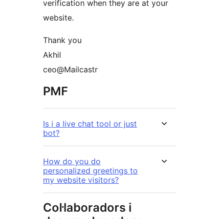
verification when they are at your
website.
Thank you
Akhil
ceo@Mailcastr
PMF
Is i a live chat tool or just
bot?
How do you do
personalized greetings to
my website visitors?
Col·laboradors i