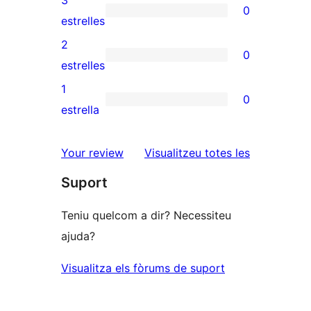
3
0
estrelles
de
0
estrelles
4
valoracions
2
0
estrelles
de
0
estrelles
3
valoracions
1
0
estrelles
de
0
estrella
2
valoracions
estrelles
de
ressenyes
Your review
Visualitzeu totes les
1
Suport
estrelles
Teniu quelcom a dir? Necessiteu
ajuda?
Visualitza els fòrums de suport