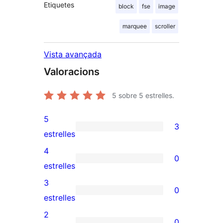
Etiquetes
block
fse
image
marquee
scroller
Vista avançada
Valoracions
5
sobre 5 estrelles.
5
3
3
estrelles
valoracions
4
0
de
0
estrelles
5
valoracions
3
0
estrelles
de
0
estrelles
4
valoracions
2
0