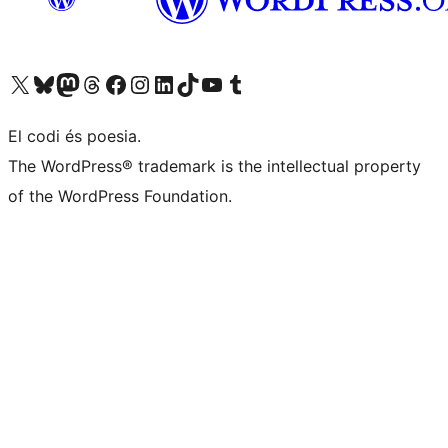
Visiteu el nostre compte X (abans Twitter)
Visiteu el nostre compte de Bluesky
Visiteu el nostre compte al Mastodon
Visiteu el nostre compte de Threads
Visiteu la nostra pàgina al Facebook
Visiteu el nostre compte d'Instagram
Visiteu el nostre compte de LinkedIn
Visiteu el nostre compte de TikTok
Visiteu el nostre canal al YouTube
Visiteu el nostre compte de Tumblr
El codi és poesia.
The WordPress® trademark is the intellectual property
of the WordPress Foundation.