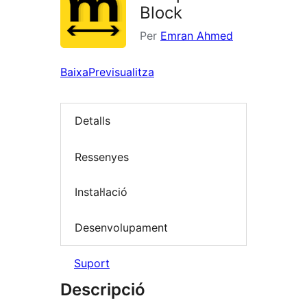
Block
Per
Emran Ahmed
Baixa
Previsualitza
Detalls
Ressenyes
Instal·lació
Desenvolupament
Suport
Descripció