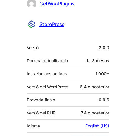
GetWooPlugins
StorePress
Meta
Versió
2.0.0
Darrera actualització
fa
3 mesos
Instal·lacions actives
1.000+
Versió del WordPress
6.4 o posterior
Provada fins a
6.9.6
Versió del PHP
7.4 o posterior
Idioma
English (US)