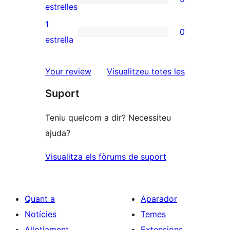
estrelles
de
0
estrelles
3
valoracions
1
0
estrelles
de
0
estrella
2
valoracions
estrelles
de
ressenyes
Your review
Visualitzeu totes les
1
Suport
estrelles
Teniu quelcom a dir? Necessiteu
ajuda?
Visualitza els fòrums de suport
Quant a
Aparador
Notícies
Temes
Allotjament
Extensions