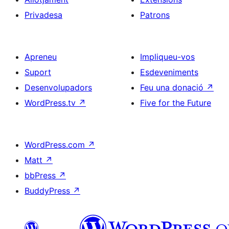
Privadesa
Patrons
Apreneu
Impliqueu-vos
Suport
Esdeveniments
Desenvolupadors
Feu una donació
↗
WordPress.tv
↗
Five for the Future
WordPress.com
↗
Matt
↗
bbPress
↗
BuddyPress
↗