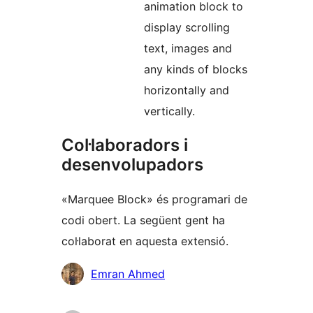
animation block to
display scrolling
text, images and
any kinds of blocks
horizontally and
vertically.
Col·laboradors i
desenvolupadors
«Marquee Block» és programari de
codi obert. La següent gent ha
col·laborat en aquesta extensió.
Col·laboradors
Emran Ahmed