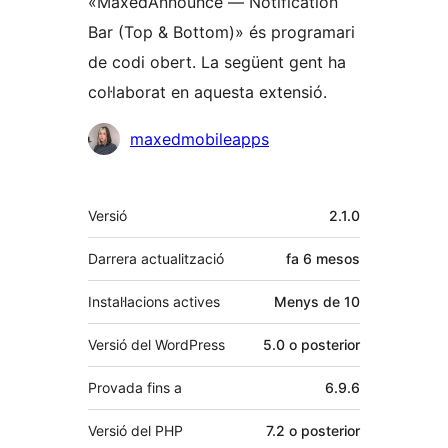
«MaxedAnnounce — Notification
Bar (Top & Bottom)» és programari
de codi obert. La següent gent ha
col·laborat en aquesta extensió.
Col·laboradors
maxedmobileapps
Meta
Versió
2.1.0
Darrera actualització
fa
6 mesos
Instal·lacions actives
Menys de 10
Versió del WordPress
5.0 o posterior
Provada fins a
6.9.6
Versió del PHP
7.2 o posterior