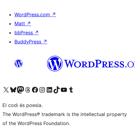
WordPress.com
↗
Matt
↗
bbPress
↗
BuddyPress
↗
Visiteu el nostre compte X (abans Twitter)
Visiteu el nostre compte de Bluesky
Visiteu el nostre compte al Mastodon
Visiteu el nostre compte de Threads
Visiteu la nostra pàgina al Facebook
Visiteu el nostre compte d'Instagram
Visiteu el nostre compte de LinkedIn
Visiteu el nostre compte de TikTok
Visiteu el nostre canal al YouTube
Visiteu el nostre compte de Tumblr
El codi és poesia.
The WordPress® trademark is the intellectual property
of the WordPress Foundation.