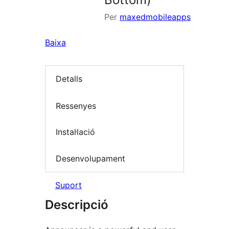
Per
maxedmobileapps
Baixa
Detalls
Ressenyes
Instal·lació
Desenvolupament
Suport
Descripció