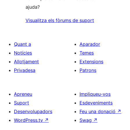
ajuda?
Visualitza els fòrums de suport
Quant a
Aparador
Notícies
Temes
Allotjament
Extensions
Privadesa
Patrons
Apreneu
Impliqueu-vos
Suport
Esdeveniments
Desenvolupadors
Feu una donació
↗
WordPress.tv
↗
Swag
↗