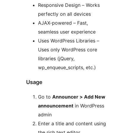
Responsive Design – Works
perfectly on all devices
AJAX-powered – Fast,
seamless user experience
Uses WordPress Libraries –
Uses only WordPress core
libraries (jQuery,
wp_enqueue_scripts, etc.)
Usage
Go to
Announcer > Add New
announcement
in WordPress
admin
Enter a title and content using
the rich text editor