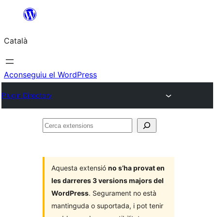
Vés
al
Català
contingut
Aconseguiu el WordPress
Plugin Directory
Cerca
extensions
Aquesta extensió
no s’ha provat en
les darreres 3 versions majors del
WordPress
. Segurament no està
mantinguda o suportada, i pot tenir