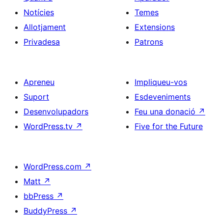
Notícies
Temes
Allotjament
Extensions
Privadesa
Patrons
Apreneu
Impliqueu-vos
Suport
Esdeveniments
Desenvolupadors
Feu una donació
↗
WordPress.tv
↗
Five for the Future
WordPress.com
↗
Matt
↗
bbPress
↗
BuddyPress
↗