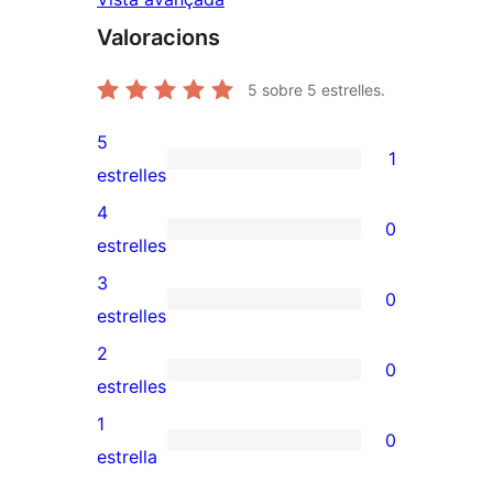
Valoracions
5
sobre 5 estrelles.
5
1
1
estrelles
valoració
4
0
de
0
estrelles
5
valoracions
3
0
estrelles
de
0
estrelles
4
valoracions
2
0
estrelles
de
0
estrelles
3
valoracions
1
0
estrelles
de
0
estrella
2
valoracions