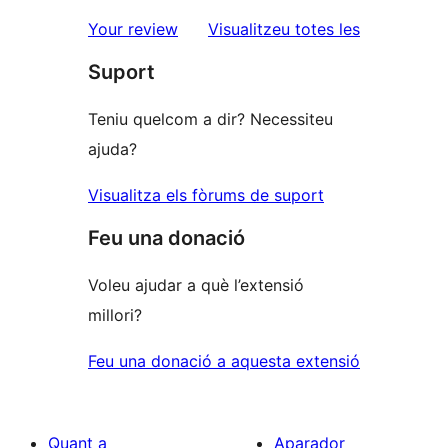
estrelles
de
ressenyes
Your review
Visualitzeu totes les
1
Suport
estrelles
Teniu quelcom a dir? Necessiteu
ajuda?
Visualitza els fòrums de suport
Feu una donació
Voleu ajudar a què l’extensió
millori?
Feu una donació a aquesta extensió
Quant a
Aparador