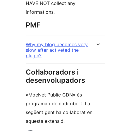
HAVE NOT collect any
informations.
PMF
Why my blog becomes very
slow after activeted the
plugin?
Col·laboradors i
desenvolupadors
«MoeNet Public CDN» és
programari de codi obert. La
següent gent ha col·laborat en
aquesta extensió.