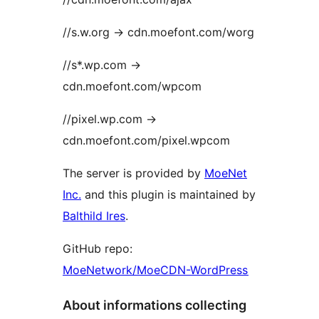
//s.w.org -> cdn.moefont.com/worg
//s*.wp.com ->
cdn.moefont.com/wpcom
//pixel.wp.com ->
cdn.moefont.com/pixel.wpcom
The server is provided by
MoeNet
Inc.
and this plugin is maintained by
Balthild Ires
.
GitHub repo:
MoeNetwork/MoeCDN-WordPress
About informations collecting