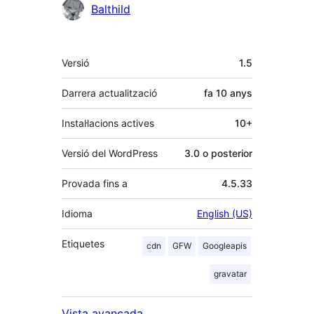
Col·laboradors
Balthild
Meta
Versió
1.5
Darrera actualització
fa
10 anys
Instal·lacions actives
10+
Versió del WordPress
3.0 o posterior
Provada fins a
4.5.33
Idioma
English (US)
Etiquetes
cdn
GFW
Googleapis
gravatar
Vista avançada