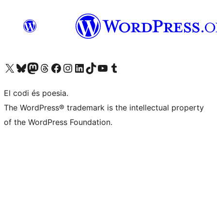
Visiteu el nostre compte X (abans Twitter)
Visiteu el nostre compte de Bluesky
Visiteu el nostre compte al Mastodon
Visiteu el nostre compte de Threads
Visiteu la nostra pàgina al Facebook
Visiteu el nostre compte d'Instagram
Visiteu el nostre compte de LinkedIn
Visiteu el nostre compte de TikTok
Visiteu el nostre canal al YouTube
Visiteu el nostre compte de Tumblr
El codi és poesia.
The WordPress® trademark is the intellectual property
of the WordPress Foundation.