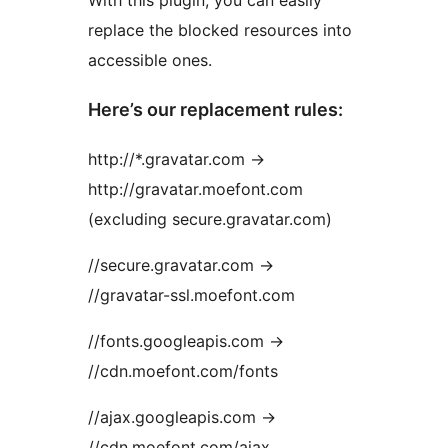
With this plugin, you can easily
replace the blocked resources into
accessible ones.
Here’s our replacement rules:
http://*.gravatar.com ->
http://gravatar.moefont.com
(excluding secure.gravatar.com)
//secure.gravatar.com ->
//gravatar-ssl.moefont.com
//fonts.googleapis.com ->
//cdn.moefont.com/fonts
//ajax.googleapis.com ->
//cdn.moefont.com/ajax