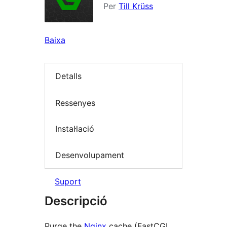
Per
Till Krüss
Baixa
Detalls
Ressenyes
Instal·lació
Desenvolupament
Suport
Descripció
Purge the
Nginx
cache (FastCGI,