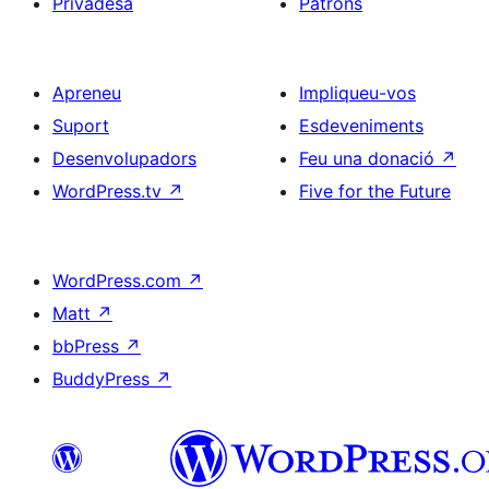
Privadesa
Patrons
Apreneu
Impliqueu-vos
Suport
Esdeveniments
Desenvolupadors
Feu una donació
↗
WordPress.tv
↗
Five for the Future
WordPress.com
↗
Matt
↗
bbPress
↗
BuddyPress
↗