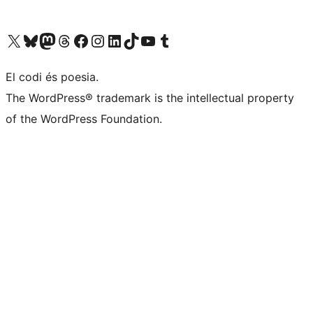
Visiteu el nostre compte X (abans Twitter)
Visiteu el nostre compte de Bluesky
Visiteu el nostre compte al Mastodon
Visiteu el nostre compte de Threads
Visiteu la nostra pàgina al Facebook
Visiteu el nostre compte d'Instagram
Visiteu el nostre compte de LinkedIn
Visiteu el nostre compte de TikTok
Visiteu el nostre canal al YouTube
Visiteu el nostre compte de Tumblr
El codi és poesia.
The WordPress® trademark is the intellectual property
of the WordPress Foundation.