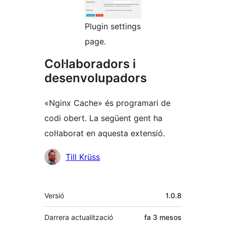
Plugin settings
page.
Col·laboradors i
desenvolupadors
«Nginx Cache» és programari de
codi obert. La següent gent ha
col·laborat en aquesta extensió.
Col·laboradors
Till Krüss
Meta
Versió
1.0.8
Darrera actualització
fa
3 mesos