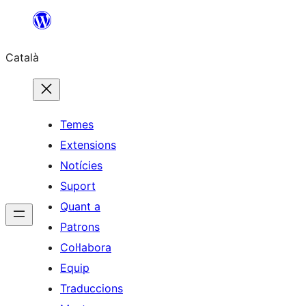
Vés
al
Català
contingut
Temes
Extensions
Notícies
Suport
Quant a
Patrons
Col·labora
Equip
Traduccions