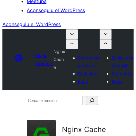
Meetups
Aconseguiu el WordPress
Aconseguiu el WordPress
Nginx
Plugin
Envieu una
Envieu una
Cach
Directory
extensió
extensió
e
Preferides
Preferides
Entra
Entra
Cerca
extensions
Nginx Cache