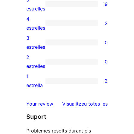
19
19
estrelles
valoracions
4
2
de
2
estrelles
5
valoracions
3
0
estrelles
de
0
estrelles
4
valoracions
2
0
estrelles
de
0
estrelles
3
valoracions
1
2
estrelles
de
2
estrella
2
valoracions
estrelles
de
ressenyes
Your review
Visualitzeu totes les
1
Suport
estrelles
Problemes resolts durant els