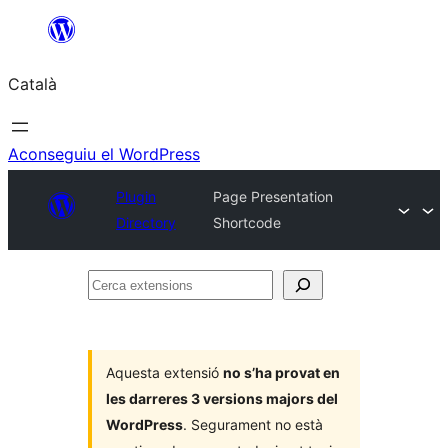
Vés
al
Català
contingut
Aconseguiu el WordPress
Plugin
Page Presentation
Directory
Shortcode
Cerca
extensions
Aquesta extensió
no s’ha provat en
les darreres 3 versions majors del
WordPress
. Segurament no està