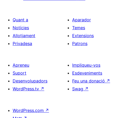
Quant a
Aparador
Notícies
Temes
Allotjament
Extensions
Privadesa
Patrons
Apreneu
Impliqueu-vos
Suport
Esdeveniments
Desenvolupadors
Feu una donació
↗
WordPress.tv
↗
Swag
↗
WordPress.com
↗