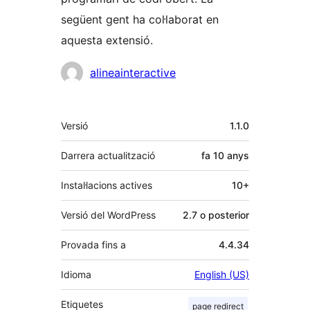
següent gent ha col·laborat en
aquesta extensió.
Col·laboradors
alineainteractive
Meta
Versió
1.1.0
Darrera actualització
fa
10 anys
Instal·lacions actives
10+
Versió del WordPress
2.7 o posterior
Provada fins a
4.4.34
Idioma
English (US)
Etiquetes
page redirect