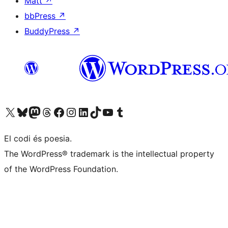
Matt
↗
bbPress
↗
BuddyPress
↗
Visiteu el nostre compte X (abans Twitter)
Visiteu el nostre compte de Bluesky
Visiteu el nostre compte al Mastodon
Visiteu el nostre compte de Threads
Visiteu la nostra pàgina al Facebook
Visiteu el nostre compte d'Instagram
Visiteu el nostre compte de LinkedIn
Visiteu el nostre compte de TikTok
Visiteu el nostre canal al YouTube
Visiteu el nostre compte de Tumblr
El codi és poesia.
The WordPress® trademark is the intellectual property
of the WordPress Foundation.