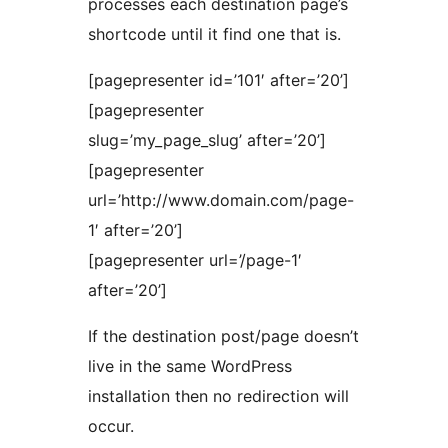
processes each destination page’s
shortcode until it find one that is.
[pagepresenter id=’101′ after=’20’]
[pagepresenter
slug=’my_page_slug’ after=’20’]
[pagepresenter
url=’http://www.domain.com/page-
1′ after=’20’]
[pagepresenter url=’/page-1′
after=’20’]
If the destination post/page doesn’t
live in the same WordPress
installation then no redirection will
occur.