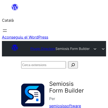
Vés
al
Català
contingut
Aconseguiu el WordPress
Plugin Directory
Semiosis Form Builder
Cerca
extensions
Semiosis
Form Builder
Per
semiosissoftware