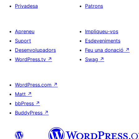
Privadesa
Patrons
Apreneu
Impliqueu-vos
Suport
Esdeveniments
Desenvolupadors
Feu una donació
↗
WordPress.tv
↗
Swag
↗
WordPress.com
↗
Matt
↗
bbPress
↗
BuddyPress
↗