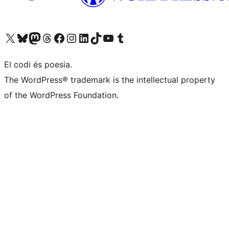
Visiteu el nostre compte X (abans Twitter)
Visiteu el nostre compte de Bluesky
Visiteu el nostre compte al Mastodon
Visiteu el nostre compte de Threads
Visiteu la nostra pàgina al Facebook
Visiteu el nostre compte d'Instagram
Visiteu el nostre compte de LinkedIn
Visiteu el nostre compte de TikTok
Visiteu el nostre canal al YouTube
Visiteu el nostre compte de Tumblr
El codi és poesia.
The WordPress® trademark is the intellectual property
of the WordPress Foundation.