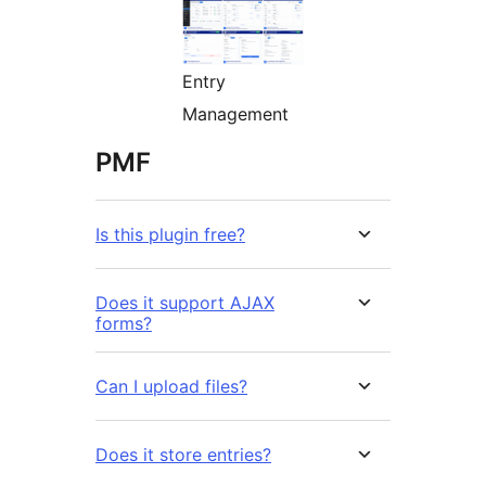
Entry
Management
PMF
Is this plugin free?
Does it support AJAX
forms?
Can I upload files?
Does it store entries?