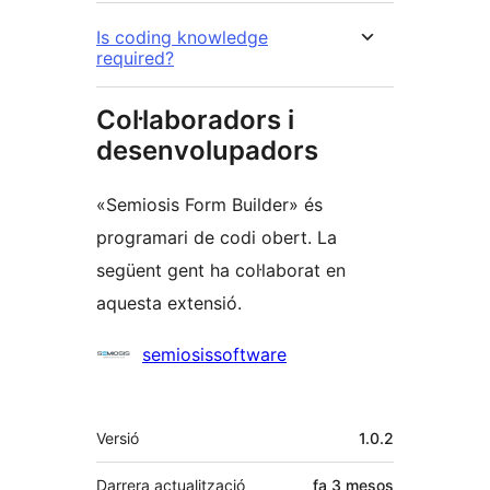
Is coding knowledge
required?
Col·laboradors i
desenvolupadors
«Semiosis Form Builder» és
programari de codi obert. La
següent gent ha col·laborat en
aquesta extensió.
Col·laboradors
semiosissoftware
Meta
Versió
1.0.2
Darrera actualització
fa
3 mesos