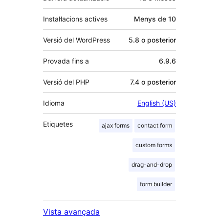
Instal·lacions actives
Menys de 10
Versió del WordPress
5.8 o posterior
Provada fins a
6.9.6
Versió del PHP
7.4 o posterior
Idioma
English (US)
Etiquetes
ajax forms
contact form
custom forms
drag-and-drop
form builder
Vista avançada