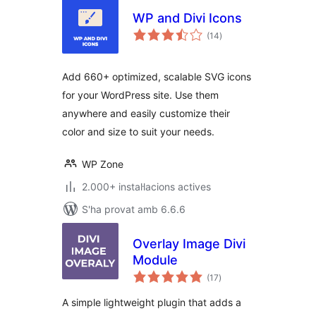
WP and Divi Icons
puntuacions
(14
)
totals
Add 660+ optimized, scalable SVG icons
for your WordPress site. Use them
anywhere and easily customize their
color and size to suit your needs.
WP Zone
2.000+ instal·lacions actives
S'ha provat amb 6.6.6
Overlay Image Divi
Module
puntuacions
(17
)
totals
A simple lightweight plugin that adds a