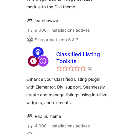
module to the Divi theme.
learnhowwp
9.000+ instal·lacions actives
S'ha provat amb 6.8.7
Classified Listing
Toolkits
puntuacions
(0
)
totals
Enhance your Classified Listing plugin
with Elementor, Divi support. Seamlessly
create and manage listings using intuitive
widgets, and elements.
RadiusTheme
4.000+ instal·lacions actives