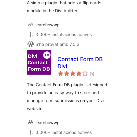
A simple plugin that adds a flip cards
module in the Divi builder.
learnhowwp
3.000+ instal·lacions actives
S'ha provat amb 7.0.3
Contact Form DB
Divi
puntuacions
(9
)
totals
The Contact Form DB plugin is designed
to provide an easy way to store and
manage form submissions on your Divi
website
learnhowwp
3.000+ instal·lacions actives