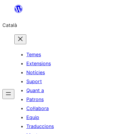
Vés
al
Català
contingut
Temes
Extensions
Notícies
Suport
Quant a
Patrons
Col·labora
Equip
Traduccions