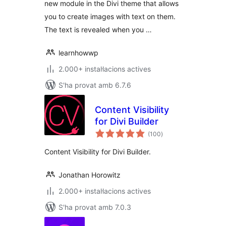
new module in the Divi theme that allows
you to create images with text on them.
The text is revealed when you …
learnhowwp
2.000+ instal·lacions actives
S'ha provat amb 6.7.6
Content Visibility
for Divi Builder
puntuacions
(100
)
totals
Content Visibility for Divi Builder.
Jonathan Horowitz
2.000+ instal·lacions actives
S'ha provat amb 7.0.3