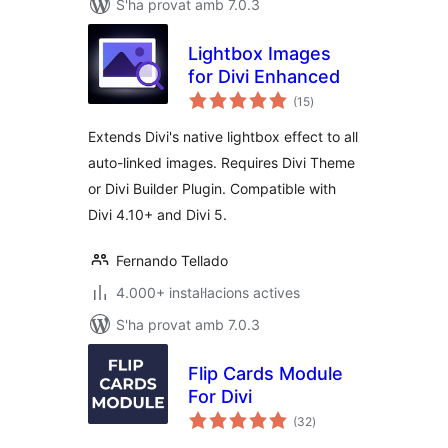
S'ha provat amb 7.0.3
Lightbox Images
for Divi Enhanced
puntuacions
(15
)
totals
Extends Divi's native lightbox effect to all
auto-linked images. Requires Divi Theme
or Divi Builder Plugin. Compatible with
Divi 4.10+ and Divi 5.
Fernando Tellado
4.000+ instal·lacions actives
S'ha provat amb 7.0.3
Flip Cards Module
For Divi
puntuacions
(32
)
totals