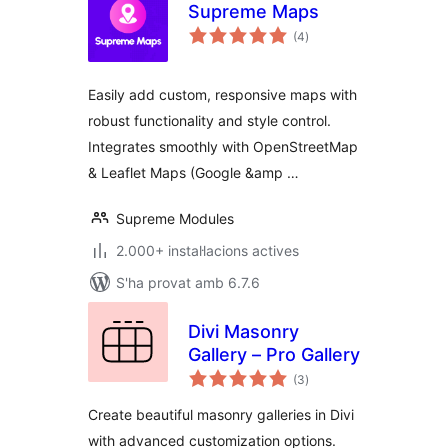
Supreme Maps
puntuacions
(4
)
totals
Easily add custom, responsive maps with
robust functionality and style control.
Integrates smoothly with OpenStreetMap
& Leaflet Maps (Google &amp …
Supreme Modules
2.000+ instal·lacions actives
S'ha provat amb 6.7.6
Divi Masonry
Gallery – Pro Gallery
puntuacions
(3
)
totals
Create beautiful masonry galleries in Divi
with advanced customization options.