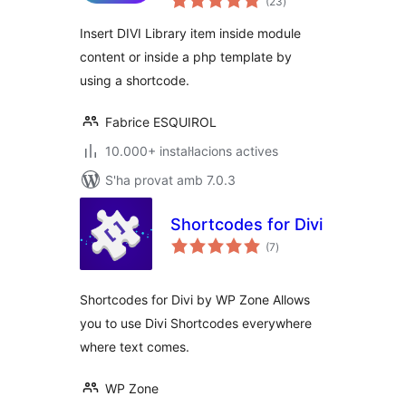
(23
)
totals
Insert DIVI Library item inside module
content or inside a php template by
using a shortcode.
Fabrice ESQUIROL
10.000+ instal·lacions actives
S'ha provat amb 7.0.3
Shortcodes for Divi
puntuacions
(7
)
totals
Shortcodes for Divi by WP Zone Allows
you to use Divi Shortcodes everywhere
where text comes.
WP Zone