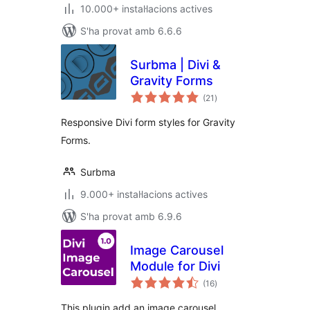
10.000+ instal·lacions actives
S'ha provat amb 6.6.6
Surbma | Divi &
Gravity Forms
puntuacions
(21
)
totals
Responsive Divi form styles for Gravity
Forms.
Surbma
9.000+ instal·lacions actives
S'ha provat amb 6.9.6
Image Carousel
Module for Divi
puntuacions
(16
)
totals
This plugin add an image carousel