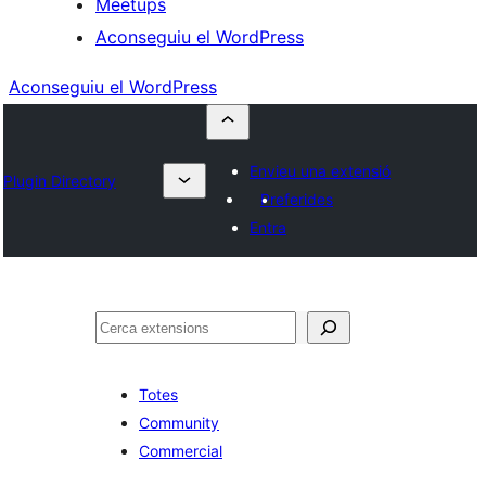
Meetups
Aconseguiu el WordPress
Aconseguiu el WordPress
Envieu una extensió
Plugin Directory
Preferides
Entra
Cerca
Totes
Community
Commercial