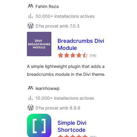
Fahim Reza
50.000+ instal·lacions actives
S'ha provat amb 7.0.3
Breadcrumbs Divi
Module
puntuacions
(14
)
totals
A simple lightweight plugin that adds a
breadcrumbs module in the Divi theme.
learnhowwp
10.000+ instal·lacions actives
S'ha provat amb 6.9.6
Simple Divi
Shortcode
puntuacions