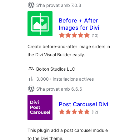
S'ha provat amb 7.0.3
Before + After
Images for Divi
puntuacions
(10
)
totals
Create before-and-after image sliders in
the Divi Visual Builder easily.
Bolton Studios LLC
3.000+ instal·lacions actives
S'ha provat amb 6.6.6
Post Carousel Divi
puntuacions
(12
)
totals
This plugin add a post carousel module
to the Divi theme.