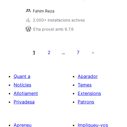
Fahim Reza
2.000+ instal·lacions actives
S'ha provat amb 6.7.6
Paginació
de
1
2
7
…
les
entrades
Quant a
Aparador
Notícies
Temes
Allotjament
Extensions
Privadesa
Patrons
Apreneu
Impliqueu-vos