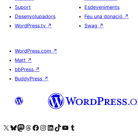
Suport
Esdeveniments
Desenvolupadors
Feu una donació
↗
WordPress.tv
↗
Swag
↗
WordPress.com
↗
Matt
↗
bbPress
↗
BuddyPress
↗
Visiteu el nostre compte X (abans Twitter)
Visiteu el nostre compte de Bluesky
Visiteu el nostre compte al Mastodon
Visiteu el nostre compte de Threads
Visiteu la nostra pàgina al Facebook
Visiteu el nostre compte d'Instagram
Visiteu el nostre compte de LinkedIn
Visiteu el nostre compte de TikTok
Visiteu el nostre canal al YouTube
Visiteu el nostre compte de Tumblr