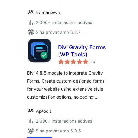
learnhowwp
2.000+ instal·lacions actives
S'ha provat amb 6.8.7
Divi Gravity Forms
(WP Tools)
puntuacions
(8
)
totals
Divi 4 & 5 module to integrate Gravity
Forms. Create custom-designed forms
for your website using extensive style
customization options, no coding …
wptools
2.000+ instal·lacions actives
S'ha provat amb 6.9.6