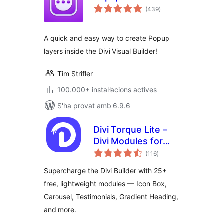
puntuacions
(439
)
totals
A quick and easy way to create Popup
layers inside the Divi Visual Builder!
Tim Strifler
100.000+ instal·lacions actives
S'ha provat amb 6.9.6
Divi Torque Lite –
Divi Modules for
puntuacions
the Divi Builder &
(116
)
totals
Theme
Supercharge the Divi Builder with 25+
free, lightweight modules — Icon Box,
Carousel, Testimonials, Gradient Heading,
and more.