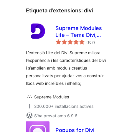
Etiqueta d’extensions:
divi
Supreme Modules
Lite – Tema Divi,
puntuacions
tema Extra i
(107
)
totals
constructor Divi.
L’extensió Lite del Divi Supreme millora
l’experiència i les característiques del Divi
i s’amplien amb mòduls creatius
personalitzats per ajudar-vos a construir
llocs web increïbles i elhellip;
Supreme Modules
200.000+ instal·lacions actives
S'ha provat amb 6.9.6
Popups for Divi