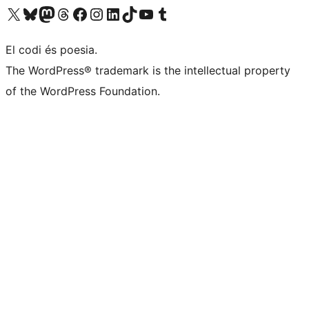
Visiteu el nostre compte X (abans Twitter)
Visiteu el nostre compte de Bluesky
Visiteu el nostre compte al Mastodon
Visiteu el nostre compte de Threads
Visiteu la nostra pàgina al Facebook
Visiteu el nostre compte d'Instagram
Visiteu el nostre compte de LinkedIn
Visiteu el nostre compte de TikTok
Visiteu el nostre canal al YouTube
Visiteu el nostre compte de Tumblr
El codi és poesia.
The WordPress® trademark is the intellectual property
of the WordPress Foundation.