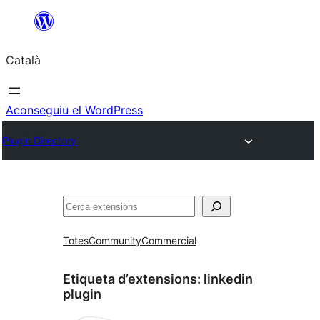
Vés
al
Català
contingut
Aconseguiu el WordPress
Plugin Directory
Cerca
Totes
Community
Commercial
Etiqueta d’extensions:
linkedin
plugin