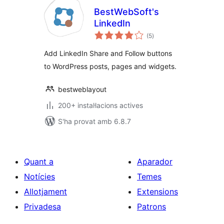
BestWebSoft's
LinkedIn
puntuacions
(5
)
totals
Add LinkedIn Share and Follow buttons
to WordPress posts, pages and widgets.
bestweblayout
200+ instal·lacions actives
S'ha provat amb 6.8.7
Quant a
Aparador
Notícies
Temes
Allotjament
Extensions
Privadesa
Patrons