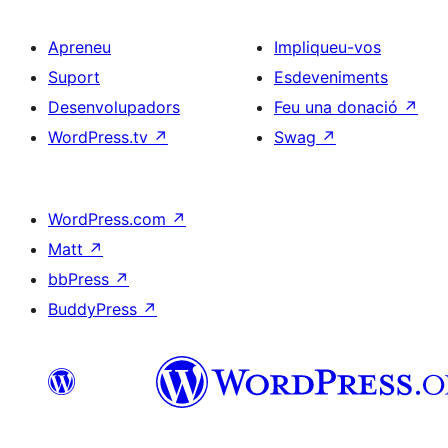
Apreneu
Impliqueu-vos
Suport
Esdeveniments
Desenvolupadors
Feu una donació
↗
WordPress.tv
↗
Swag
↗
WordPress.com
↗
Matt
↗
bbPress
↗
BuddyPress
↗