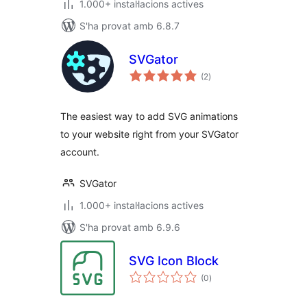
1.000+ instal·lacions actives
S'ha provat amb 6.8.7
SVGator
puntuacions
(2
)
totals
The easiest way to add SVG animations
to your website right from your SVGator
account.
SVGator
1.000+ instal·lacions actives
S'ha provat amb 6.9.6
SVG Icon Block
puntuacions
(0
)
totals