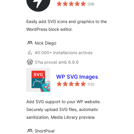
puntuacions
(29
)
totals
Easily add SVG icons and graphics to the
WordPress block editor.
Nick Diego
40.000+ instal·lacions actives
S'ha provat amb 6.9.6
WP SVG Images
puntuacions
(13
)
totals
Add SVG support to your WP website.
Securely upload SVG files, automatic
sanitization, Media Library preview.
ShortPixel