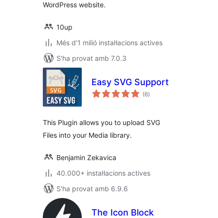
WordPress website.
10up
Més d'1 milió instal·lacions actives
S'ha provat amb 7.0.3
Easy SVG Support
puntuacions
(6
)
totals
This Plugin allows you to upload SVG
Files into your Media library.
Benjamin Zekavica
40.000+ instal·lacions actives
S'ha provat amb 6.9.6
The Icon Block