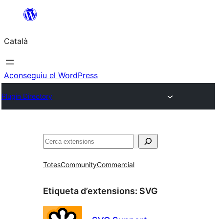
Vés
al
Català
contingut
Aconseguiu el WordPress
Plugin Directory
Cerca
Totes
Community
Commercial
Etiqueta d’extensions:
SVG