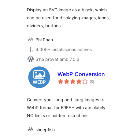
Display an SVG image as a block, which
can be used for displaying images, icons,
dividers, buttons
Phi Phan
4.000+ instal·lacions actives
S'ha provat amb 7.0.3
WebP Conversion
puntuacions
(5
)
totals
Convert your .png and .jpeg images to
WebP format for FREE – with absolutely
NO limits or hidden restrictions.
sheepfish