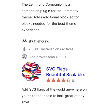
The Lemmony Companion is a
companion plugin for the Lemmony
theme. Adds additional block editor
blocks needed for the best theme
experience.
shufflehound
2.000+ instal·lacions actives
S'ha provat amb 6.2.10
SVG Flags –
Beautiful Scalable
puntuacions
Flags For All
(6
)
totals
Countries!
Add SVG flags of the world anywhere on
your site that scale to look great at any
size!