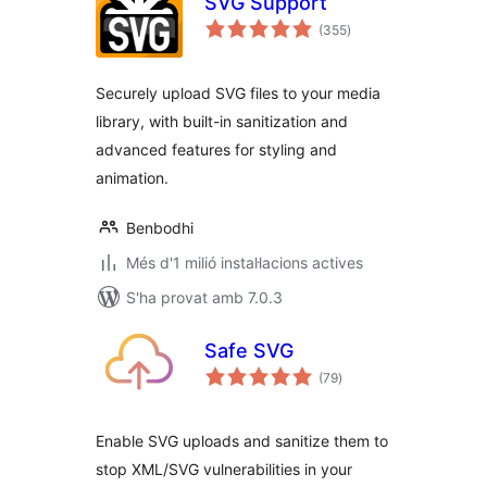
SVG Support
puntuacions
(355
)
totals
Securely upload SVG files to your media
library, with built-in sanitization and
advanced features for styling and
animation.
Benbodhi
Més d'1 milió instal·lacions actives
S'ha provat amb 7.0.3
Safe SVG
puntuacions
(79
)
totals
Enable SVG uploads and sanitize them to
stop XML/SVG vulnerabilities in your