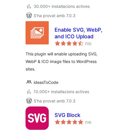
30.000+ instal·lacions actives
S'ha provat amb 7.0.3
Enable SVG, WebP,
and ICO Upload
puntuacions
(10
)
totals
This plugin will enable uploading SVG,
WebP & ICO image files to WordPress
sites.
ideasToCode
10.000+ instal·lacions actives
S'ha provat amb 7.0.3
SVG Block
puntuacions
(14
)
totals