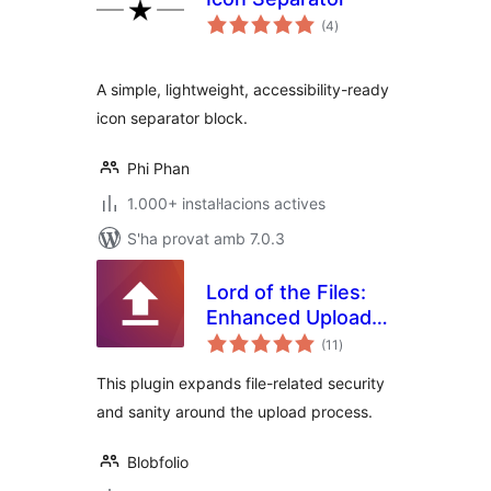
puntuacions
(4
)
totals
A simple, lightweight, accessibility-ready
icon separator block.
Phi Phan
1.000+ instal·lacions actives
S'ha provat amb 7.0.3
Lord of the Files:
Enhanced Upload
puntuacions
Security
(11
)
totals
This plugin expands file-related security
and sanity around the upload process.
Blobfolio