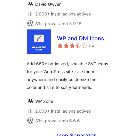
David Gwyer
2.000+ instal·lacions actives
S'ha provat amb 5.9.15
WP and Divi Icons
puntuacions
(14
)
totals
Add 660+ optimized, scalable SVG icons
for your WordPress site. Use them
anywhere and easily customize their
color and size to suit your needs.
WP Zone
2.000+ instal·lacions actives
S'ha provat amb 6.6.6
Icon Separator