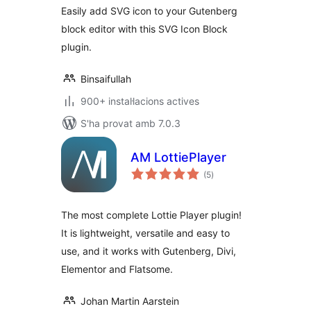
Easily add SVG icon to your Gutenberg
block editor with this SVG Icon Block
plugin.
Binsaifullah
900+ instal·lacions actives
S'ha provat amb 7.0.3
AM LottiePlayer
puntuacions
(5
)
totals
The most complete Lottie Player plugin!
It is lightweight, versatile and easy to
use, and it works with Gutenberg, Divi,
Elementor and Flatsome.
Johan Martin Aarstein