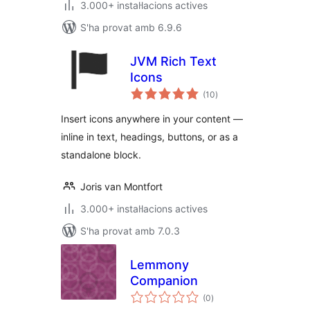
3.000+ instal·lacions actives
S'ha provat amb 6.9.6
JVM Rich Text
Icons
puntuacions
(10
)
totals
Insert icons anywhere in your content —
inline in text, headings, buttons, or as a
standalone block.
Joris van Montfort
3.000+ instal·lacions actives
S'ha provat amb 7.0.3
Lemmony
Companion
puntuacions
(0
)
totals