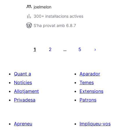
joelmelon
300+ instal·lacions actives
S'ha provat amb 6.8.7
Paginació
de
1
2
5
…
les
entrades
Quant a
Aparador
Notícies
Temes
Allotjament
Extensions
Privadesa
Patrons
Apreneu
Impliqueu-vos