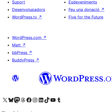
Suport
Esdeveniments
Desenvolupadors
Feu una donació
↗
WordPress.tv
↗
Five for the Future
WordPress.com
↗
Matt
↗
bbPress
↗
BuddyPress
↗
Visiteu el nostre compte X (abans Twitter)
Visiteu el nostre compte de Bluesky
Visiteu el nostre compte al Mastodon
Visiteu el nostre compte de Threads
Visiteu la nostra pàgina al Facebook
Visiteu el nostre compte d'Instagram
Visiteu el nostre compte de LinkedIn
Visiteu el nostre compte de TikTok
Visiteu el nostre canal al YouTube
Visiteu el nostre compte de Tumblr