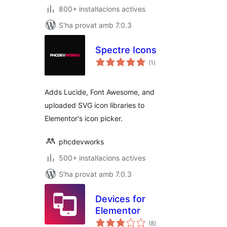
800+ instal·lacions actives
S'ha provat amb 7.0.3
Spectre Icons
puntuacions
(1
)
totals
Adds Lucide, Font Awesome, and
uploaded SVG icon libraries to
Elementor's icon picker.
phcdevworks
500+ instal·lacions actives
S'ha provat amb 7.0.3
Devices for
Elementor
puntuacions
(8
)
totals