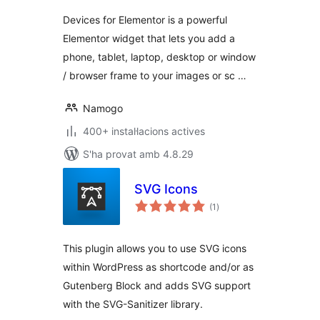
Devices for Elementor is a powerful
Elementor widget that lets you add a
phone, tablet, laptop, desktop or window
/ browser frame to your images or sc …
Namogo
400+ instal·lacions actives
S'ha provat amb 4.8.29
SVG Icons
puntuacions
(1
)
totals
This plugin allows you to use SVG icons
within WordPress as shortcode and/or as
Gutenberg Block and adds SVG support
with the SVG-Sanitizer library.