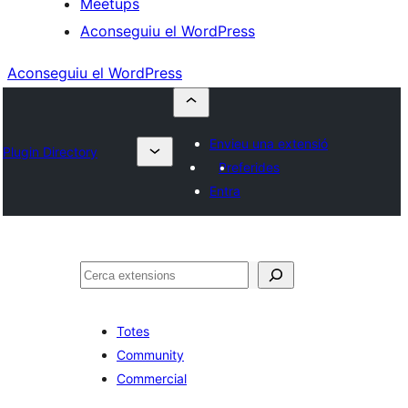
Meetups
Aconseguiu el WordPress
Aconseguiu el WordPress
Envieu una extensió
Plugin Directory
Preferides
Entra
Cerca
Totes
Community
Commercial