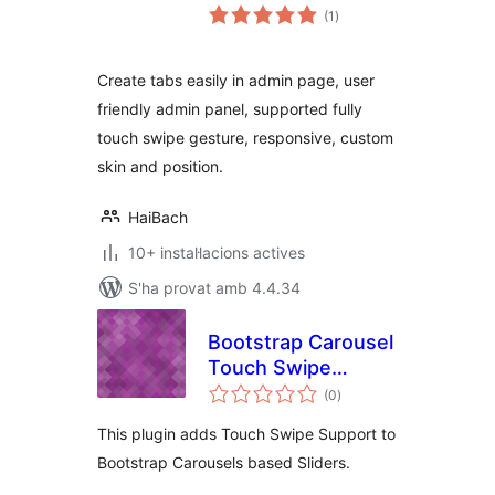
puntuacions
(1
)
totals
Create tabs easily in admin page, user
friendly admin panel, supported fully
touch swipe gesture, responsive, custom
skin and position.
HaiBach
10+ instal·lacions actives
S'ha provat amb 4.4.34
Bootstrap Carousel
Touch Swipe
puntuacions
Support
(0
)
totals
This plugin adds Touch Swipe Support to
Bootstrap Carousels based Sliders.