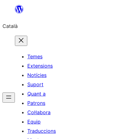
Vés
al
Català
contingut
Temes
Extensions
Notícies
Suport
Quant a
Patrons
Col·labora
Equip
Traduccions