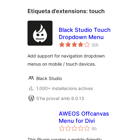
Etiqueta d’extensions:
touch
Black Studio Touch
Dropdown Menu
puntuacions
(22
)
totals
Add support for navigation dropdown
menus on mobile / touch devices.
Black Studio
1.000+ instal·lacions actives
S'ha provat amb 6.0.13
AWEOS Offcanvas
Menu for Divi
puntuacions
(0
)
totals
This Plugin creates a mobile-friendly