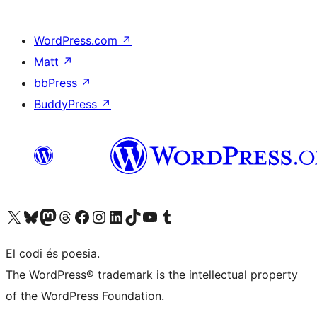
WordPress.com
↗
Matt
↗
bbPress
↗
BuddyPress
↗
Visiteu el nostre compte X (abans Twitter)
Visiteu el nostre compte de Bluesky
Visiteu el nostre compte al Mastodon
Visiteu el nostre compte de Threads
Visiteu la nostra pàgina al Facebook
Visiteu el nostre compte d'Instagram
Visiteu el nostre compte de LinkedIn
Visiteu el nostre compte de TikTok
Visiteu el nostre canal al YouTube
Visiteu el nostre compte de Tumblr
El codi és poesia.
The WordPress® trademark is the intellectual property
of the WordPress Foundation.