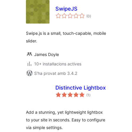
SwipeJS
puntuacions
(0
)
totals
Swipe.js is a small, touch-capable, mobile
slider.
James Doyle
10+ instal·lacions actives
S'ha provat amb 3.4.2
Distinctive Lightbox
puntuacions
(1
)
totals
Add a stunning, yet lightweight lightbox
to your site in seconds. Easy to configure
via simple settings.