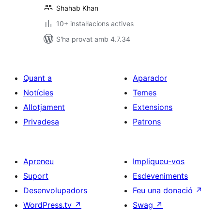
Shahab Khan
10+ instal·lacions actives
S'ha provat amb 4.7.34
Quant a
Aparador
Notícies
Temes
Allotjament
Extensions
Privadesa
Patrons
Apreneu
Impliqueu-vos
Suport
Esdeveniments
Desenvolupadors
Feu una donació
↗
WordPress.tv
↗
Swag
↗