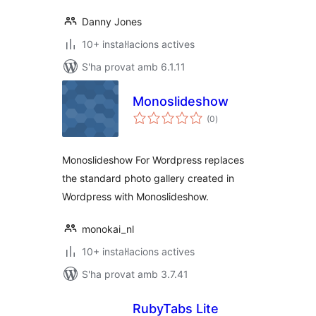
Danny Jones
10+ instal·lacions actives
S'ha provat amb 6.1.11
Monoslideshow
puntuacions
(0
)
totals
Monoslideshow For Wordpress replaces
the standard photo gallery created in
Wordpress with Monoslideshow.
monokai_nl
10+ instal·lacions actives
S'ha provat amb 3.7.41
RubyTabs Lite