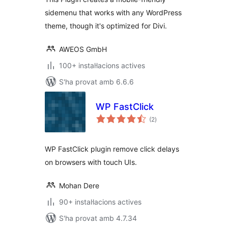
sidemenu that works with any WordPress
theme, though it's optimized for Divi.
AWEOS GmbH
100+ instal·lacions actives
S'ha provat amb 6.6.6
WP FastClick
puntuacions
(2
)
totals
WP FastClick plugin remove click delays
on browsers with touch UIs.
Mohan Dere
90+ instal·lacions actives
S'ha provat amb 4.7.34