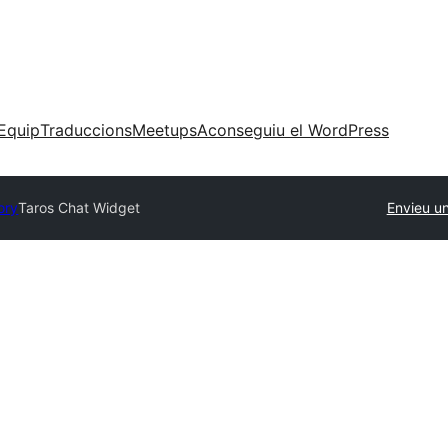
Equip
Traduccions
Meetups
Aconseguiu el WordPress
ory
Taros Chat Widget
Envieu u