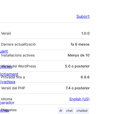
Suport
Meta
Versió
1.0.0
Darrera actualització
fa
6 mesos
uant
Instal·lacions actives
Menys de 10
otícies
Versió del WordPress
5.0 o posterior
llotjament
Provada fins a
6.9.6
rivadesa
Versió del PHP
7.4 o posterior
Idioma
English (US)
parador
emes
Etiquetes
AI
chat
chatbot