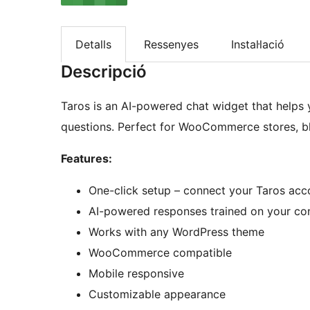
Detalls
Ressenyes
Instal·lació
Descripció
Taros is an AI-powered chat widget that helps y
questions. Perfect for WooCommerce stores, bl
Features:
One-click setup – connect your Taros acc
AI-powered responses trained on your co
Works with any WordPress theme
WooCommerce compatible
Mobile responsive
Customizable appearance