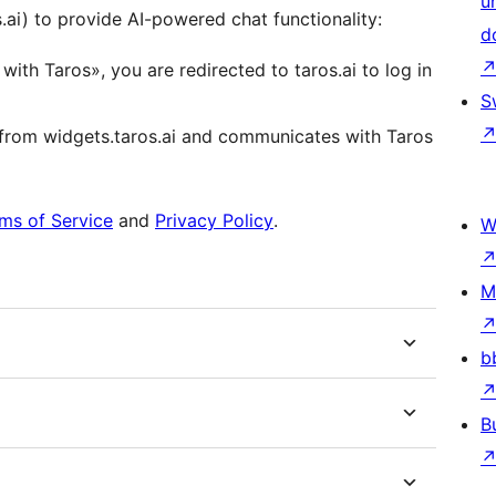
u
s.ai) to provide AI-powered chat functionality:
d
ith Taros», you are redirected to taros.ai to log in
S
 from widgets.taros.ai and communicates with Taros
ms of Service
and
Privacy Policy
.
W
M
b
B