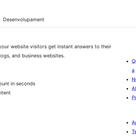
Desenvolupament
our website visitors get instant answers to their
ogs, and business websites.
Q
a
N
ount in seconds
A
ntent
P
A
T