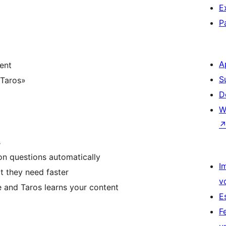
E
P
A
ent
S
 Taros»
D
W
s
 questions automatically
I
t they need faster
v
e and Taros learns your content
E
F