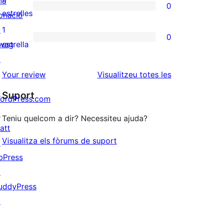
na
0
estrelles
de
0
estrelles
onació
3
valoracions
↗
1
0
estrelles
de
0
wag
estrella
2
valoracions
↗
estrelles
de
ressenyes
Your review
Visualitzeu totes les
1
Suport
ordPress.com
estrelles
↗
Teniu quelcom a dir? Necessiteu ajuda?
att
Visualitza els fòrums de suport
↗
bPress
↗
uddyPress
↗