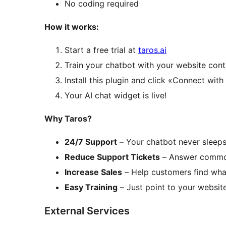
No coding required
How it works:
Start a free trial at
taros.ai
Train your chatbot with your website cont
Install this plugin and click «Connect with
Your AI chat widget is live!
Why Taros?
24/7 Support
– Your chatbot never sleep
Reduce Support Tickets
– Answer common
Increase Sales
– Help customers find wha
Easy Training
– Just point to your websit
External Services