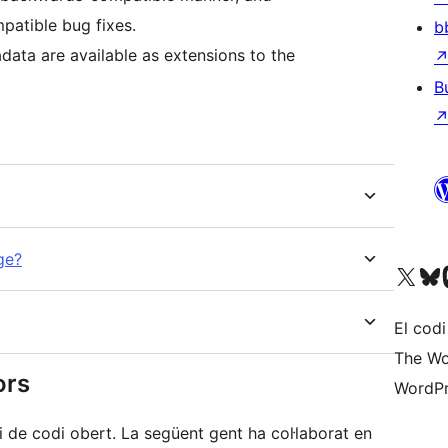
atible bug fixes.
b
adata are available as extensions to the
B
ge?
Visiteu el nostre compte 
Visiteu el n
Vi
El codi
The Wo
ors
WordPr
de codi obert. La següent gent ha col·laborat en