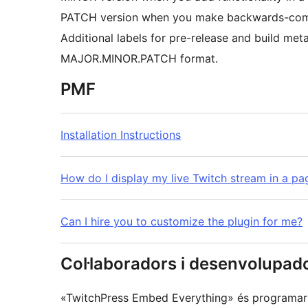
PATCH version when you make backwards-comp
Additional labels for pre-release and build met
MAJOR.MINOR.PATCH format.
PMF
Installation Instructions
How do I display my live Twitch stream in a pa
Can I hire you to customize the plugin for me?
Col·laboradors i desenvolupad
«TwitchPress Embed Everything» és programari 