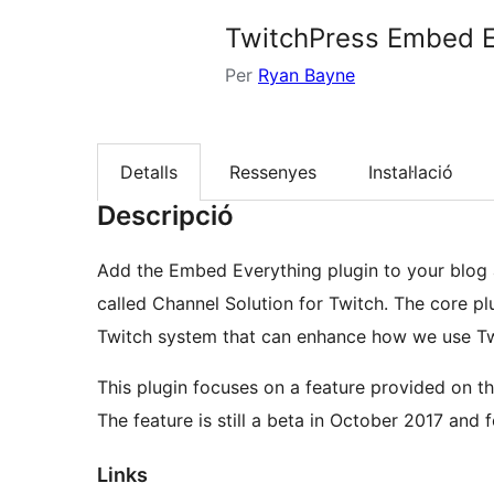
TwitchPress Embed E
Per
Ryan Bayne
Detalls
Ressenyes
Instal·lació
Descripció
Add the Embed Everything plugin to your blog a
called Channel Solution for Twitch. The core p
Twitch system that can enhance how we use Twi
This plugin focuses on a feature provided on t
The feature is still a beta in October 2017 and 
Links