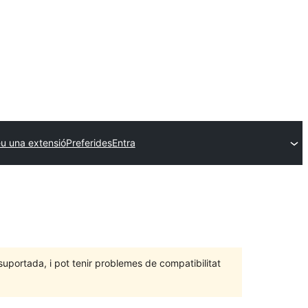
u una extensió
Preferides
Entra
portada, i pot tenir problemes de compatibilitat