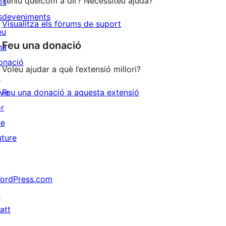
Teniu quelcom a dir? Necessiteu ajuda?
os
sdeveniments
Visualitza els fòrums de suport
eu
Feu una donació
na
onació
Voleu ajudar a què l’extensió millori?
↗
ive
Feu una donació a aquesta extensió
or
he
uture
ordPress.com
↗
att
↗