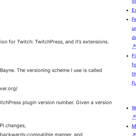
v
E
F
u
d
on for Twitch: TwitchPress, and it’s extensions.
F
f
Bayne. The versioning scheme I use is called
t
F
ver.org/
witchPress plugin version number. Given a version
W
PI changes,
M
a backwards-compatible manner, and