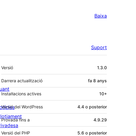
Baixa
Suport
Meta
Versió
1.3.0
Darrera actualització
fa
8 anys
uant
Instal·lacions actives
10+
otícies
Versió del WordPress
4.4 o posterior
llotjament
Provada fins a
4.9.29
rivadesa
Versió del PHP
5.6 o posterior