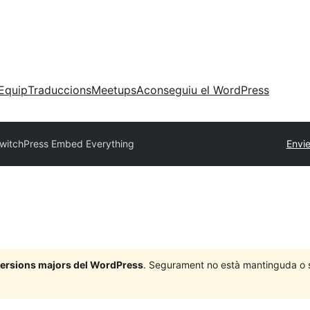
Equip
Traduccions
Meetups
Aconseguiu el WordPress
witchPress Embed Everything
Envie
 versions majors del WordPress
. Segurament no està mantinguda o su