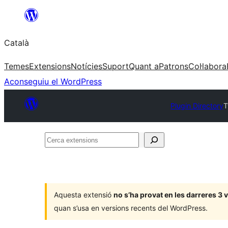
Vés
al
Català
contingut
Temes
Extensions
Notícies
Suport
Quant a
Patrons
Col·labora
Aconseguiu el WordPress
Plugin Directory
T
Cerca
extensions
Aquesta extensió
no s’ha provat en les darreres 3
quan s’usa en versions recents del WordPress.