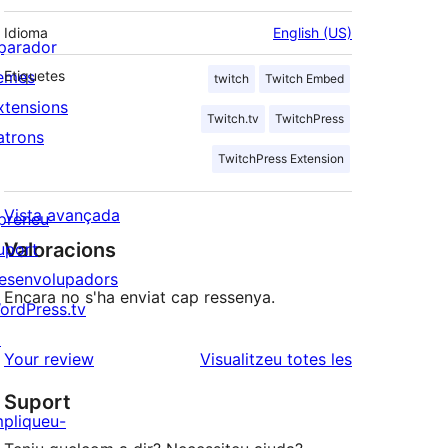
Idioma
English (US)
parador
emes
Etiquetes
twitch
Twitch Embed
xtensions
Twitch.tv
TwitchPress
atrons
TwitchPress Extension
Vista avançada
preneu
Valoracions
uport
esenvolupadors
Encara no s'ha enviat cap ressenya.
ordPress.tv
↗
ressenyes
Your review
Visualitzeu totes les
Suport
mpliqueu-