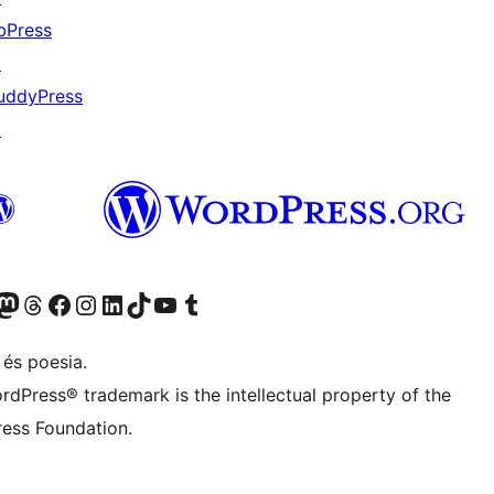
bPress
↗
uddyPress
↗
X (abans Twitter)
ostre compte de Bluesky
siteu el nostre compte al Mastodon
Visiteu el nostre compte de Threads
Visiteu la nostra pàgina al Facebook
Visiteu el nostre compte d'Instagram
Visiteu el nostre compte de LinkedIn
Visiteu el nostre compte de TikTok
Visiteu el nostre canal al YouTube
Visiteu el nostre compte de Tumblr
 és poesia.
rdPress® trademark is the intellectual property of the
ess Foundation.