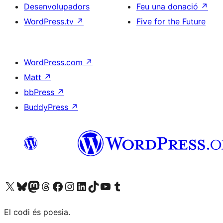
Desenvolupadors
Feu una donació
↗
WordPress.tv
↗
Five for the Future
WordPress.com
↗
Matt
↗
bbPress
↗
BuddyPress
↗
Visiteu el nostre compte X (abans Twitter)
Visiteu el nostre compte de Bluesky
Visiteu el nostre compte al Mastodon
Visiteu el nostre compte de Threads
Visiteu la nostra pàgina al Facebook
Visiteu el nostre compte d'Instagram
Visiteu el nostre compte de LinkedIn
Visiteu el nostre compte de TikTok
Visiteu el nostre canal al YouTube
Visiteu el nostre compte de Tumblr
El codi és poesia.