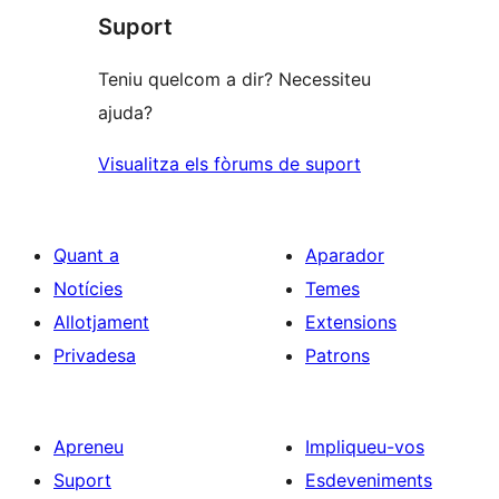
Suport
Teniu quelcom a dir? Necessiteu
ajuda?
Visualitza els fòrums de suport
Quant a
Aparador
Notícies
Temes
Allotjament
Extensions
Privadesa
Patrons
Apreneu
Impliqueu-vos
Suport
Esdeveniments