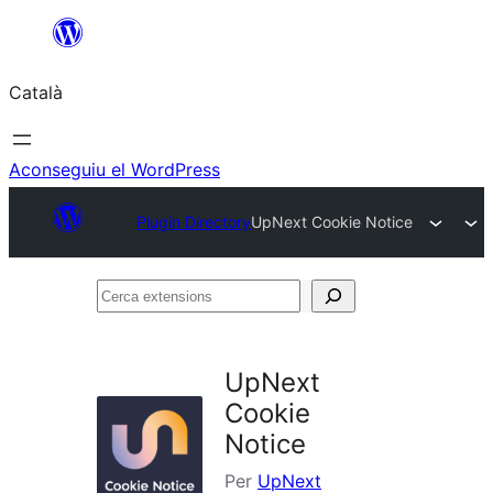
Vés
al
Català
contingut
Aconseguiu el WordPress
Plugin Directory
UpNext Cookie Notice
Cerca
extensions
UpNext
Cookie
Notice
Per
UpNext