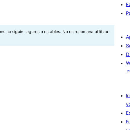
E
P
ons no siguin segures o estables. No es recomana utilitzar-
A
S
D
W
I
v
E
F