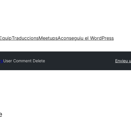
Equip
Traduccions
Meetups
Aconseguiu el WordPress
ry
User Comment Delete
Envieu 
e