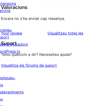
xtensions
Valoracions
atrons
Encara no s'ha enviat cap ressenya.
preneu
ressenyes
Your review
Visualitzeu totes les
uport
Suport
esenvolupadors
ordPress.tv
Teniu quelcom a dir? Necessiteu ajuda?
↗
Visualitza els fòrums de suport
mpliqueu-
os
sdeveniments
eu