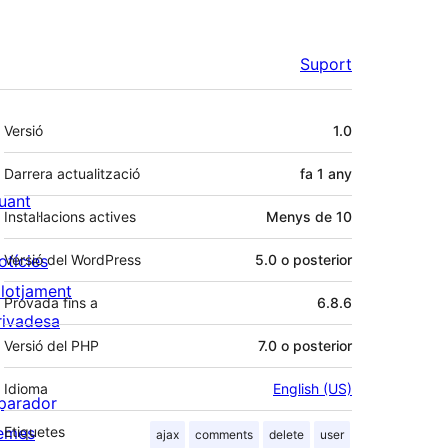
Suport
Meta
Versió
1.0
Darrera actualització
fa
1 any
uant
Instal·lacions actives
Menys de 10
otícies
Versió del WordPress
5.0 o posterior
llotjament
Provada fins a
6.8.6
rivadesa
Versió del PHP
7.0 o posterior
Idioma
English (US)
parador
emes
Etiquetes
ajax
comments
delete
user