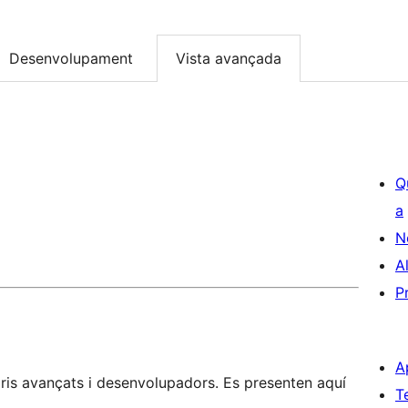
Desenvolupament
Vista avançada
Q
a
N
A
P
A
is avançats i desenvolupadors. Es presenten aquí
T