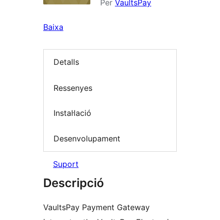
Per
VaultsPay
Baixa
Detalls
Ressenyes
Instal·lació
Desenvolupament
Suport
Descripció
VaultsPay Payment Gateway