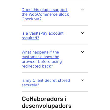
Does this plugin support
the WooCommerce Block
Checkout?
Is a VaultsPay account
required?
What happens if the
customer closes the
browser before being
redirected back?
Is my Client Secret stored
securely?
Col·laboradors i
desenvolupadors