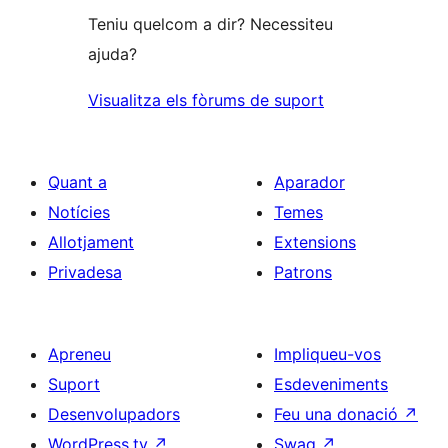
Teniu quelcom a dir? Necessiteu
ajuda?
Visualitza els fòrums de suport
Quant a
Aparador
Notícies
Temes
Allotjament
Extensions
Privadesa
Patrons
Apreneu
Impliqueu-vos
Suport
Esdeveniments
Desenvolupadors
Feu una donació
↗
WordPress.tv
↗
Swag
↗