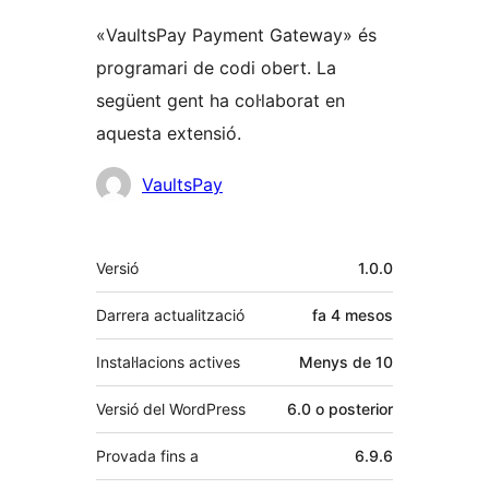
«VaultsPay Payment Gateway» és
programari de codi obert. La
següent gent ha col·laborat en
aquesta extensió.
Col·laboradors
VaultsPay
Meta
Versió
1.0.0
Darrera actualització
fa
4 mesos
Instal·lacions actives
Menys de 10
Versió del WordPress
6.0 o posterior
Provada fins a
6.9.6