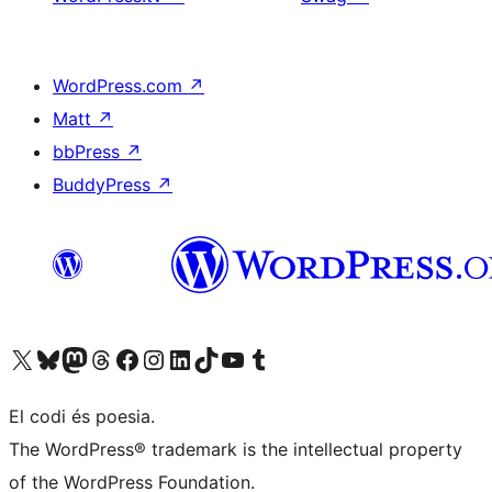
WordPress.com
↗
Matt
↗
bbPress
↗
BuddyPress
↗
Visiteu el nostre compte X (abans Twitter)
Visiteu el nostre compte de Bluesky
Visiteu el nostre compte al Mastodon
Visiteu el nostre compte de Threads
Visiteu la nostra pàgina al Facebook
Visiteu el nostre compte d'Instagram
Visiteu el nostre compte de LinkedIn
Visiteu el nostre compte de TikTok
Visiteu el nostre canal al YouTube
Visiteu el nostre compte de Tumblr
El codi és poesia.
The WordPress® trademark is the intellectual property
of the WordPress Foundation.