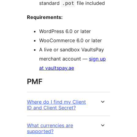
standard
file included
.pot
Requirements:
WordPress 6.0 or later
WooCommerce 6.0 or later
A live or sandbox VaultsPay
merchant account —
sign up
at vaultspay.ae
PMF
Where do I find my Client
ID and Client Secret?
What currencies are
supported?