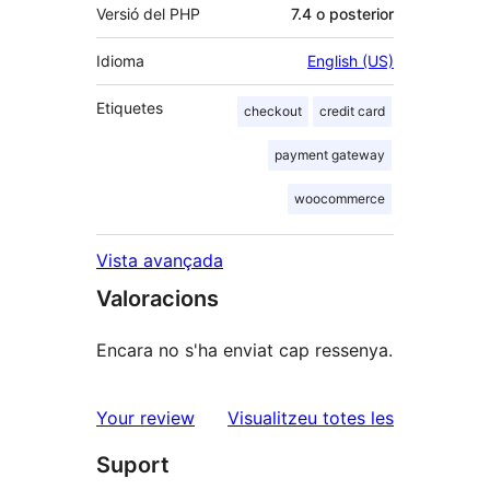
Versió del PHP
7.4 o posterior
Idioma
English (US)
Etiquetes
checkout
credit card
payment gateway
woocommerce
Vista avançada
Valoracions
Encara no s'ha enviat cap ressenya.
ressenyes
Your review
Visualitzeu totes les
Suport