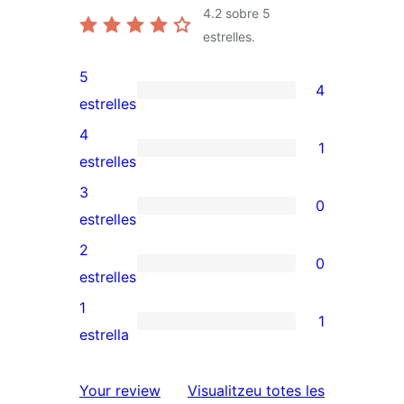
4.2
sobre 5
estrelles.
5
4
4
estrelles
valoracions
4
1
de
1
estrelles
5
valoració
3
0
estrelles
de
0
estrelles
4
valoracions
2
0
estrelles
de
0
estrelles
3
valoracions
1
1
estrelles
de
1
estrella
2
valoració
estrelles
de
ressenyes
Your review
Visualitzeu totes les