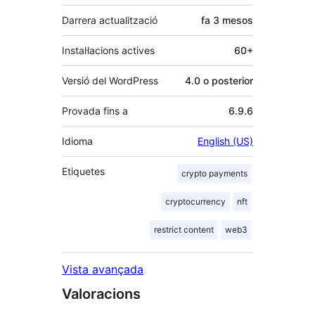
Darrera actualització
fa
3 mesos
Instal·lacions actives
60+
Versió del WordPress
4.0 o posterior
Provada fins a
6.9.6
Idioma
English (US)
Etiquetes
crypto payments
cryptocurrency
nft
restrict content
web3
Vista avançada
Valoracions