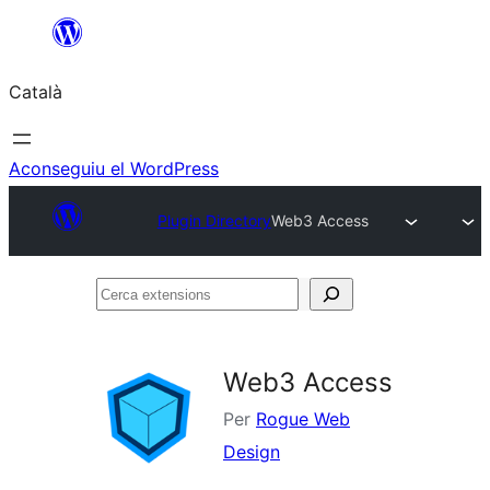
Vés
al
Català
contingut
Aconseguiu el WordPress
Plugin Directory
Web3 Access
Cerca
extensions
Web3 Access
Per
Rogue Web
Design