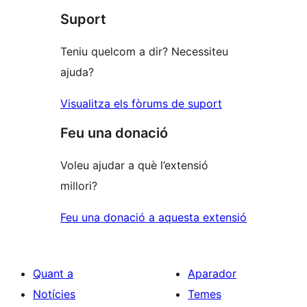
1
Suport
estrelles
Teniu quelcom a dir? Necessiteu
ajuda?
Visualitza els fòrums de suport
Feu una donació
Voleu ajudar a què l’extensió
millori?
Feu una donació a aquesta extensió
Quant a
Aparador
Notícies
Temes