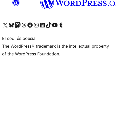
Visiteu el nostre compte X (abans Twitter)
Visiteu el nostre compte de Bluesky
Visiteu el nostre compte al Mastodon
Visiteu el nostre compte de Threads
Visiteu la nostra pàgina al Facebook
Visiteu el nostre compte d'Instagram
Visiteu el nostre compte de LinkedIn
Visiteu el nostre compte de TikTok
Visiteu el nostre canal al YouTube
Visiteu el nostre compte de Tumblr
El codi és poesia.
The WordPress® trademark is the intellectual property
of the WordPress Foundation.