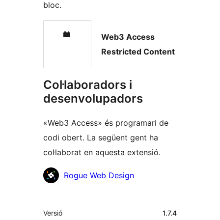
bloc.
Web3 Access
Restricted Content
Col·laboradors i
desenvolupadors
«Web3 Access» és programari de
codi obert. La següent gent ha
col·laborat en aquesta extensió.
Col·laboradors
Rogue Web Design
Meta
Versió
1.7.4