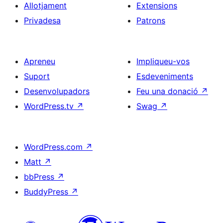
Allotjament
Extensions
Privadesa
Patrons
Apreneu
Impliqueu-vos
Suport
Esdeveniments
Desenvolupadors
Feu una donació
↗
WordPress.tv
↗
Swag
↗
WordPress.com
↗
Matt
↗
bbPress
↗
BuddyPress
↗