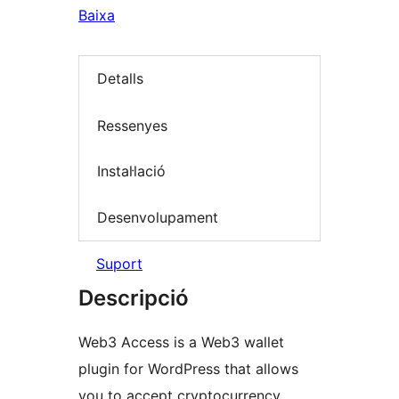
Baixa
Detalls
Ressenyes
Instal·lació
Desenvolupament
Suport
Descripció
Web3 Access is a Web3 wallet
plugin for WordPress that allows
you to accept cryptocurrency