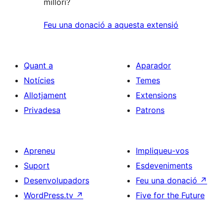
millori?
Feu una donació a aquesta extensió
Quant a
Aparador
Notícies
Temes
Allotjament
Extensions
Privadesa
Patrons
Apreneu
Impliqueu-vos
Suport
Esdeveniments
Desenvolupadors
Feu una donació
↗
WordPress.tv
↗
Five for the Future