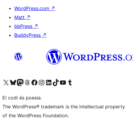
WordPress.com
↗
Matt
↗
bbPress
↗
BuddyPress
↗
Visiteu el nostre compte X (abans Twitter)
Visiteu el nostre compte de Bluesky
Visiteu el nostre compte al Mastodon
Visiteu el nostre compte de Threads
Visiteu la nostra pàgina al Facebook
Visiteu el nostre compte d'Instagram
Visiteu el nostre compte de LinkedIn
Visiteu el nostre compte de TikTok
Visiteu el nostre canal al YouTube
Visiteu el nostre compte de Tumblr
El codi és poesia.
The WordPress® trademark is the intellectual property
of the WordPress Foundation.