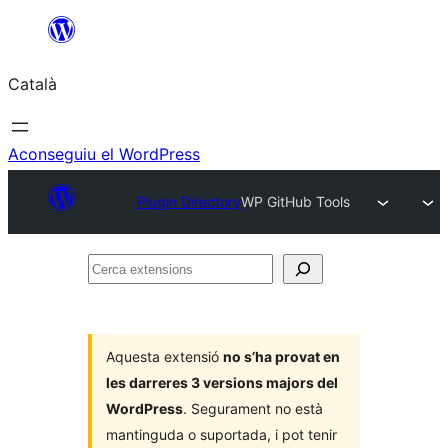
Vés
al
Català
contingut
Aconseguiu el WordPress
Plugin Directory
WP GitHub Tools
Cerca
extensions
Aquesta extensió
no s’ha provat en
les darreres 3 versions majors del
WordPress
. Segurament no està
mantinguda o suportada, i pot tenir