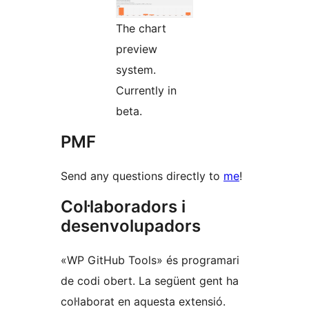
The chart
preview
system.
Currently in
beta.
PMF
Send any questions directly to
me
!
Col·laboradors i
desenvolupadors
«WP GitHub Tools» és programari
de codi obert. La següent gent ha
col·laborat en aquesta extensió.