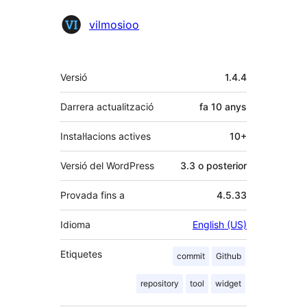
Col·laboradors
vilmosioo
Meta
Versió
1.4.4
Darrera actualització
fa
10 anys
Instal·lacions actives
10+
Versió del WordPress
3.3 o posterior
Provada fins a
4.5.33
Idioma
English (US)
Etiquetes
commit
Github
repository
tool
widget