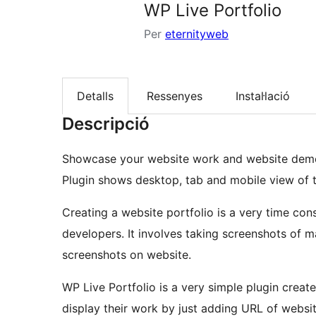
WP Live Portfolio
Per
eternityweb
Detalls
Ressenyes
Instal·lació
Descripció
Showcase your website work and website demos
Plugin shows desktop, tab and mobile view of th
Creating a website portfolio is a very time co
developers. It involves taking screenshots of 
screenshots on website.
WP Live Portfolio is a very simple plugin crea
display their work by just adding URL of websi