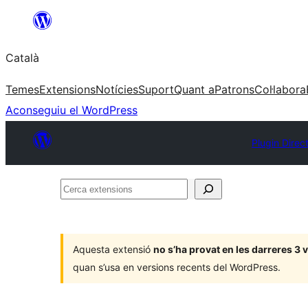
Vés
al
Català
contingut
Temes
Extensions
Notícies
Suport
Quant a
Patrons
Col·labora
Aconseguiu el WordPress
Plugin Direc
Cerca
extensions
Aquesta extensió
no s’ha provat en les darreres 3
quan s’usa en versions recents del WordPress.