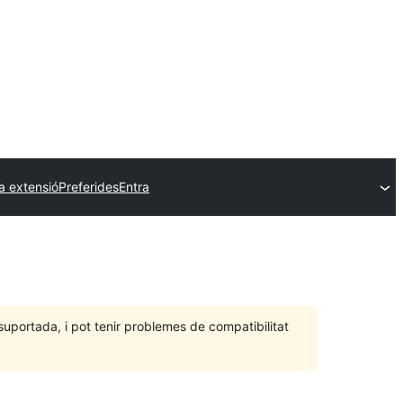
a extensió
Preferides
Entra
portada, i pot tenir problemes de compatibilitat