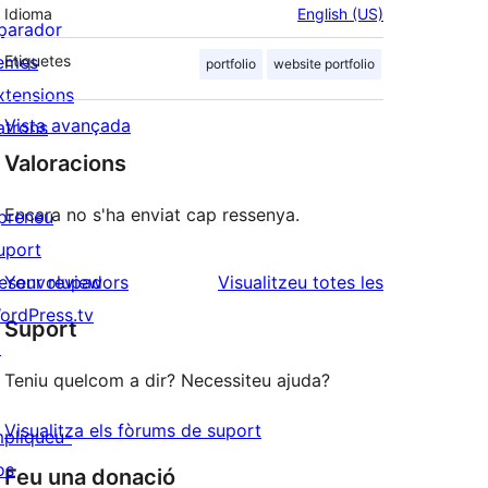
Idioma
English (US)
parador
emes
Etiquetes
portfolio
website portfolio
xtensions
Vista avançada
atrons
Valoracions
Encara no s'ha enviat cap ressenya.
preneu
uport
ressenyes
esenvolupadors
Your review
Visualitzeu totes les
ordPress.tv
Suport
↗
Teniu quelcom a dir? Necessiteu ajuda?
Visualitza els fòrums de suport
mpliqueu-
os
Feu una donació