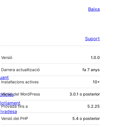
Baixa
Suport
Meta
Versió
1.0.0
Darrera actualització
fa
7 anys
uant
Instal·lacions actives
10+
otícies
Versió del WordPress
3.0.1 o posterior
llotjament
Provada fins a
5.2.25
rivadesa
Versió del PHP
5.4 o posterior