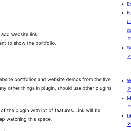
E
F
u
d
 add website link.
t to show the portfolio.
S
website portfolios and website demos from the live
W
any other things in plugin, should use other plugins.
M
 the plugin with lot of features. Link will be
b
p watching this space.