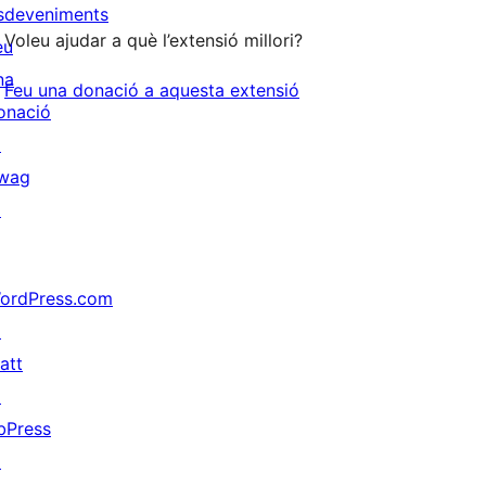
sdeveniments
Voleu ajudar a què l’extensió millori?
eu
na
Feu una donació a aquesta extensió
onació
↗
wag
↗
ordPress.com
↗
att
↗
bPress
↗