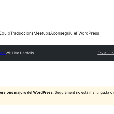
Equip
Traduccions
Meetups
Aconseguiu el WordPress
tory
WP Live Portfolio
Envieu un
 versions majors del WordPress
. Segurament no està mantinguda o su