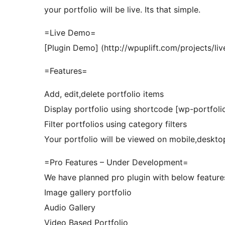
your portfolio will be live. Its that simple.
=Live Demo=
[Plugin Demo] (http://wpuplift.com/projects/liv
=Features=
Add, edit,delete portfolio items
Display portfolio using shortcode [wp-portfoli
Filter portfolios using category filters
Your portfolio will be viewed on mobile,deskto
=Pro Features – Under Development=
We have planned pro plugin with below feature
Image gallery portfolio
Audio Gallery
Video Based Portfolio