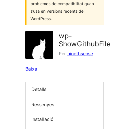
problemes de compatibilitat quan
s’usa en versions recents del
WordPress.
wp-
ShowGithubFile
Per
ninethsense
Baixa
Detalls
Ressenyes
Instal·lació