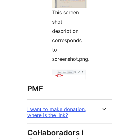
This screen
shot
description
corresponds
to
screenshot.png.
PMF
I want to make donation,
where is the link?
Col·laboradors i