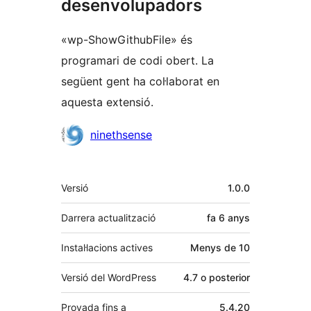
desenvolupadors
«wp-ShowGithubFile» és
programari de codi obert. La
següent gent ha col·laborat en
aquesta extensió.
Col·laboradors
ninethsense
Meta
Versió
1.0.0
Darrera actualització
fa
6 anys
Instal·lacions actives
Menys de 10
Versió del WordPress
4.7 o posterior
Provada fins a
5.4.20