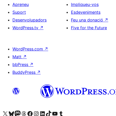
Apreneu
Impliqueu-vos
Suport
Esdeveniments
Desenvolupadors
Feu una donació
↗
WordPress.tv
↗
Five for the Future
WordPress.com
↗
Matt
↗
bbPress
↗
BuddyPress
↗
Visiteu el nostre compte X (abans Twitter)
Visiteu el nostre compte de Bluesky
Visiteu el nostre compte al Mastodon
Visiteu el nostre compte de Threads
Visiteu la nostra pàgina al Facebook
Visiteu el nostre compte d'Instagram
Visiteu el nostre compte de LinkedIn
Visiteu el nostre compte de TikTok
Visiteu el nostre canal al YouTube
Visiteu el nostre compte de Tumblr