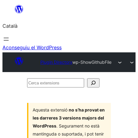
Vés
al
Català
contingut
Aconseguiu el WordPress
Plugin Directory
wp-ShowGithubFile
Cerca
extensions
Aquesta extensió
no s’ha provat en
les darreres 3 versions majors del
WordPress
. Segurament no està
mantinguda o suportada, i pot tenir