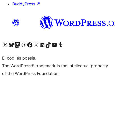
BuddyPress
↗
Visiteu el nostre compte X (abans Twitter)
Visiteu el nostre compte de Bluesky
Visiteu el nostre compte al Mastodon
Visiteu el nostre compte de Threads
Visiteu la nostra pàgina al Facebook
Visiteu el nostre compte d'Instagram
Visiteu el nostre compte de LinkedIn
Visiteu el nostre compte de TikTok
Visiteu el nostre canal al YouTube
Visiteu el nostre compte de Tumblr
El codi és poesia.
The WordPress® trademark is the intellectual property
of the WordPress Foundation.