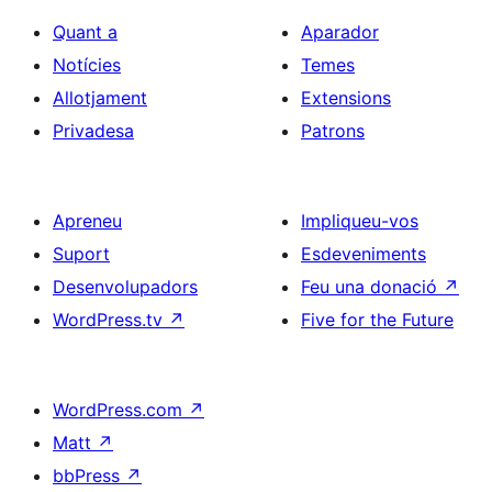
Quant a
Aparador
Notícies
Temes
Allotjament
Extensions
Privadesa
Patrons
Apreneu
Impliqueu-vos
Suport
Esdeveniments
Desenvolupadors
Feu una donació
↗
WordPress.tv
↗
Five for the Future
WordPress.com
↗
Matt
↗
bbPress
↗