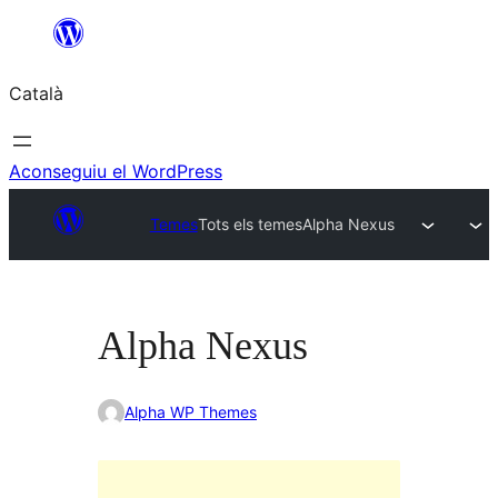
Vés
al
Català
contingut
Aconseguiu el WordPress
Temes
Tots els temes
Alpha Nexus
Alpha Nexus
Alpha WP Themes