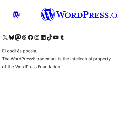
Visiteu el nostre compte X (abans Twitter)
Visiteu el nostre compte de Bluesky
Visiteu el nostre compte al Mastodon
Visiteu el nostre compte de Threads
Visiteu la nostra pàgina al Facebook
Visiteu el nostre compte d'Instagram
Visiteu el nostre compte de LinkedIn
Visiteu el nostre compte de TikTok
Visiteu el nostre canal al YouTube
Visiteu el nostre compte de Tumblr
El codi és poesia.
The WordPress® trademark is the intellectual property
of the WordPress Foundation.