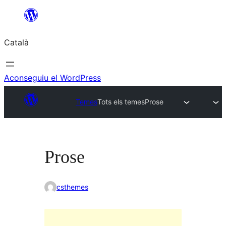
Vés
al
Català
contingut
Aconseguiu el WordPress
Temes
Tots els temes
Prose
Prose
csthemes