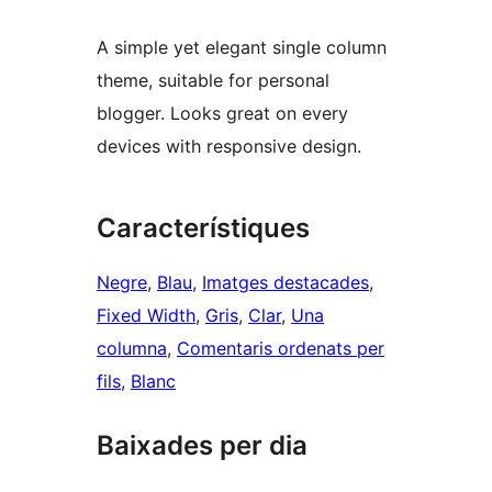
A simple yet elegant single column
theme, suitable for personal
blogger. Looks great on every
devices with responsive design.
Característiques
Negre
, 
Blau
, 
Imatges destacades
, 
Fixed Width
, 
Gris
, 
Clar
, 
Una
columna
, 
Comentaris ordenats per
fils
, 
Blanc
Baixades per dia