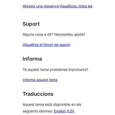
estrelles
de
ressenyes
Afegeix una ressenya
Visualitzeu totes les
1
estrelles
Suport
Alguna cosa a dir? Necessiteu ajuda?
Visualitza el fòrum de suport
Informa
Té aquest tema problemes importants?
Informa aquest tema
Traduccions
Aquest tema està disponible en els
següents idiomes:
English (US)
.