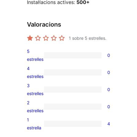
Instal·lacions actives:
500+
Valoracions
1
sobre 5 estrelles.
5
0
0
estrelles
valoracions
4
0
de
0
estrelles
5
valoracions
3
0
estrelles
de
0
estrelles
4
valoracions
2
0
estrelles
de
0
estrelles
3
valoracions
1
4
estrelles
de
4
estrella
2
valoracions