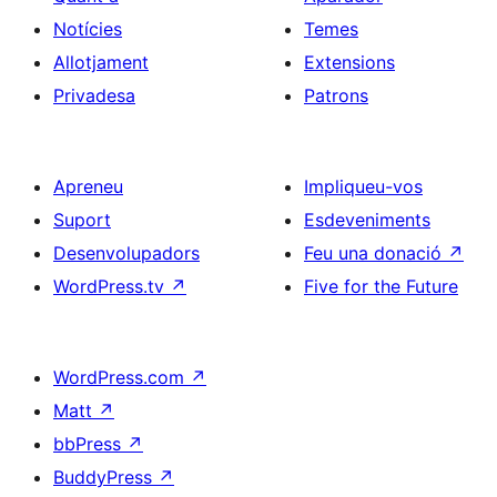
Notícies
Temes
Allotjament
Extensions
Privadesa
Patrons
Apreneu
Impliqueu-vos
Suport
Esdeveniments
Desenvolupadors
Feu una donació
↗
WordPress.tv
↗
Five for the Future
WordPress.com
↗
Matt
↗
bbPress
↗
BuddyPress
↗