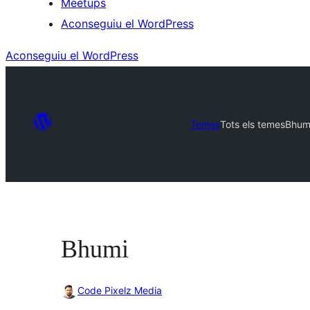
Meetups
Aconseguiu el WordPress
Aconseguiu el WordPress
Temes
Tots els temes
Bhum
Bhumi
Code Pixelz Media