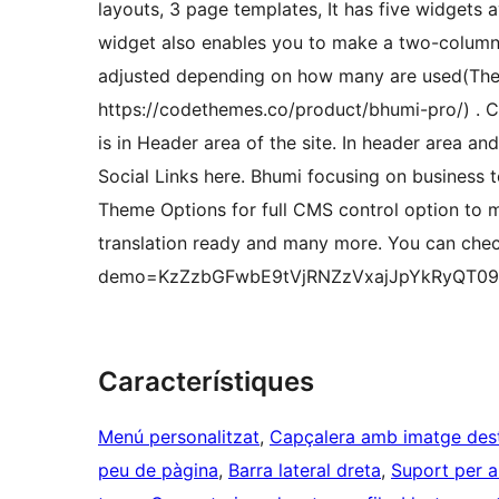
layouts, 3 page templates, It has five widgets a
widget also enables you to make a two-column d
adjusted depending on how many are used(These
https://codethemes.co/product/bhumi-pro/) . 
is in Header area of the site. In header area a
Social Links here. Bhumi focusing on business 
Theme Options for full CMS control option to ma
translation ready and many more. You can ch
demo=KzZzbGFwbE9tVjRNZzVxajJpYkRyQT09
Característiques
Menú personalitzat
, 
Capçalera amb imatge des
peu de pàgina
, 
Barra lateral dreta
, 
Suport per a