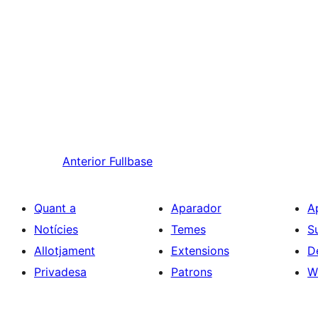
Anterior
Fullbase
Quant a
Aparador
A
Notícies
Temes
S
Allotjament
Extensions
D
Privadesa
Patrons
W