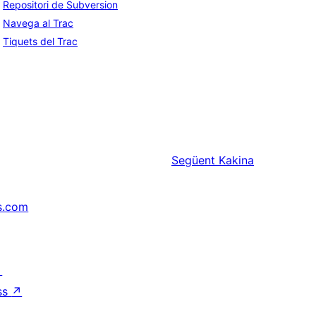
Repositori de Subversion
Navega al Trac
Tiquets del Trac
Següent
Kakina
s.com
↗
ss
↗