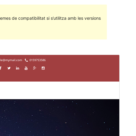
emes de compatibilitat si s’utilitza amb les versions
Previsualitza
Baixa
Versió
1.2.1
Darrera actualització
9 de gener de 2018
Instal·lacions actives
30+
Pàgina d’inici del tema