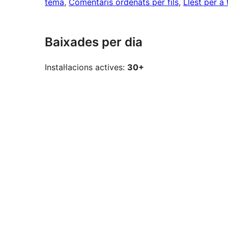
tema
, 
Comentaris ordenats per fils
, 
Llest per a
Baixades per dia
Instal·lacions actives:
30+