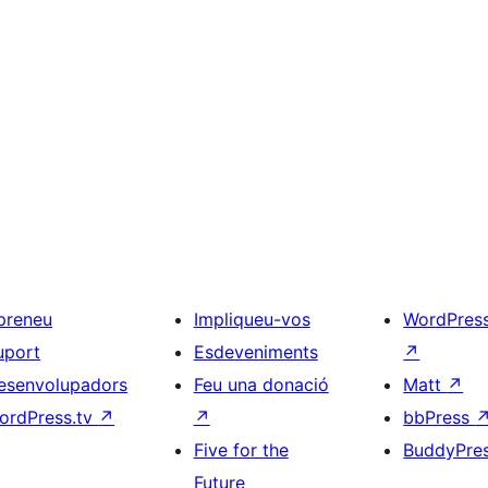
preneu
Impliqueu-vos
WordPres
uport
Esdeveniments
↗
esenvolupadors
Feu una donació
Matt
↗
ordPress.tv
↗
↗
bbPress
Five for the
BuddyPre
Future