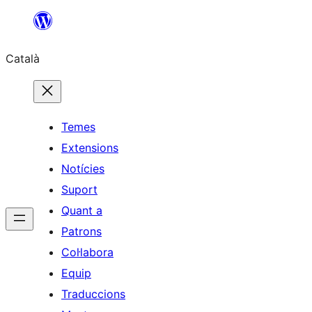
Vés
al
Català
contingut
Temes
Extensions
Notícies
Suport
Quant a
Patrons
Col·labora
Equip
Traduccions