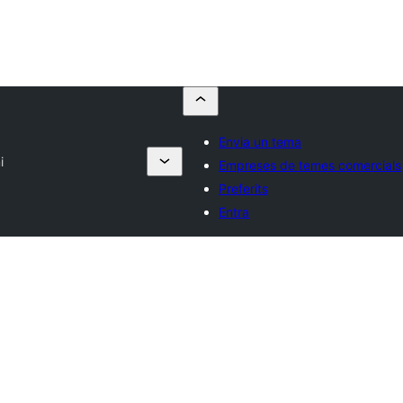
Envia un tema
i
Empreses de temes comercials
Preferits
Entra