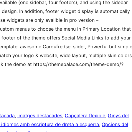
vailable (one sidebar, four footers), and using the sidebar
esign. In addition, footer widget display is automatically
 widgets are only avalible in pro version –
Custom menus to choose the menu in Primary Location that
nd footer of the theme offers Social Media Links to add your
template, awesome Caroufredsel slider, Powerful but simpl
tch your logo & website, wide layout, multiple skin colors
eck the demo at https://themepalace.com/theme-demo/?
tacada
, 
Imatges destacades
, 
Capçalera flexible
, 
Ginys del
 idiomes amb escriptura de dreta a esquerra
, 
Opcions del