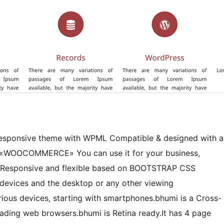
 responsive theme with WPML Compatible & designed with a
f «WOOCOMMERCE» You can use it for your business,
 is Responsive and flexible based on BOOTSTRAP CSS
devices and the desktop or any other viewing
ious devices, starting with smartphones.bhumi is a Cross-
ading web browsers.bhumi is Retina ready.It has 4 page