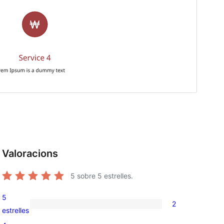
Valoracions
5
sobre 5 estrelles.
5
2
2
estrelles
valoracions