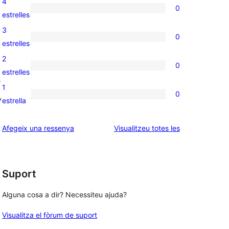
4
0
de
0
estrelles
5
valoracions
3
0
estrelles
de
0
estrelles
4
valoracions
2
0
estrelles
de
0
estrelles
e
3
valoracions
1
0
,
estrelles
de
0
estrella
2
valoracions
estrelles
de
ressenyes
Afegeix una ressenya
Visualitzeu totes les
1
estrelles
Suport
Alguna cosa a dir? Necessiteu ajuda?
Visualitza el fòrum de suport