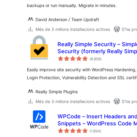
backups or run manually. Migrate in minutes.
David Anderson / Team Updraft
Més de 3 milions instal·lacions actives
S'ha pr
Really Simple Security – Simp
Security (formerly Really Sim
puntuacions
(8.858
)
totals
Easily improve site security with WordPress Hardening,
Login Protection, Vulnerability Detection and SSL certif
Really Simple Plugins
Més de 3 milions instal·lacions actives
S'ha pr
WPCode – Insert Headers an
Snippets – WordPress Code 
puntuacions
(1.854
)
totals