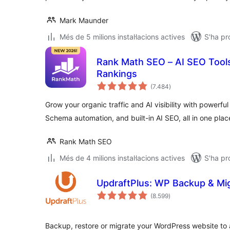
Mark Maunder
Més de 5 milions instal·lacions actives
S'ha pr
Rank Math SEO – AI SEO Tool
Rankings
puntuacions
(7.484
)
totals
Grow your organic traffic and AI visibility with powerf
Schema automation, and built-in AI SEO, all in one plac
Rank Math SEO
Més de 4 milions instal·lacions actives
S'ha pr
UpdraftPlus: WP Backup & Mig
puntuacions
(8.599
)
totals
Backup, restore or migrate your WordPress website to