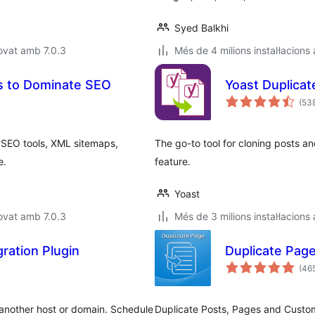
Syed Balkhi
ovat amb 7.0.3
Més de 4 milions instal·lacions
s to Dominate SEO
Yoast Duplicat
(53
ul SEO tools, XML sitemaps,
The go-to tool for cloning posts a
e.
feature.
Yoast
ovat amb 7.0.3
Més de 3 milions instal·lacions
ration Plugin
Duplicate Pag
(46
 another host or domain. Schedule
Duplicate Posts, Pages and Custom 