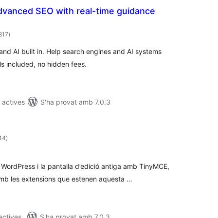
dvanced SEO with real-time guidance
puntuacions
817
)
totals
nd AI built in. Help search engines and AI systems
ls included, no hidden fees.
s actives
S'ha provat amb 7.0.3
puntuacions
244
)
totals
el WordPress i la pantalla d’edició antiga amb TinyMCE,
amb les extensions que estenen aquesta …
 actives
S'ha provat amb 7.0.3