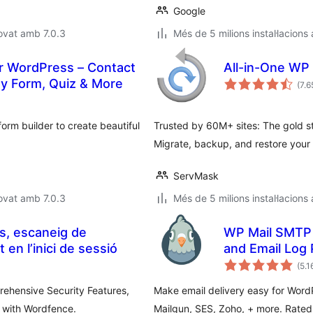
Google
ovat amb 7.0.3
Més de 5 milions instal·lacions
r WordPress – Contact
All-in-One WP
y Form, Quiz & More
(7.6
rm builder to create beautiful
Trusted by 60M+ sites: The gold s
Migrate, backup, and restore your 
ServMask
ovat amb 7.0.3
Més de 5 milions instal·lacions
s, escaneig de
WP Mail SMTP
 en l’inici de sessió
and Email Log 
(5.1
rehensive Security Features,
Make email delivery easy for Word
y with Wordfence.
Mailgun, SES, Zoho, + more. Rate