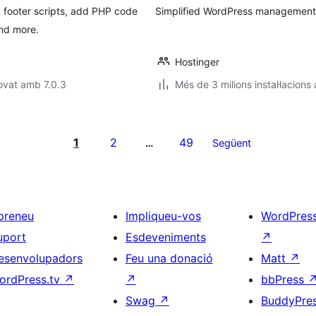
& footer scripts, add PHP code
Simplified WordPress management. 
and more.
Hostinger
ovat amb 7.0.3
Més de 3 milions instal·lacions
1
2
49
…
Següent
preneu
Impliqueu-vos
WordPres
uport
Esdeveniments
↗
esenvolupadors
Feu una donació
Matt
↗
ordPress.tv
↗
↗
bbPress
Swag
↗
BuddyPre