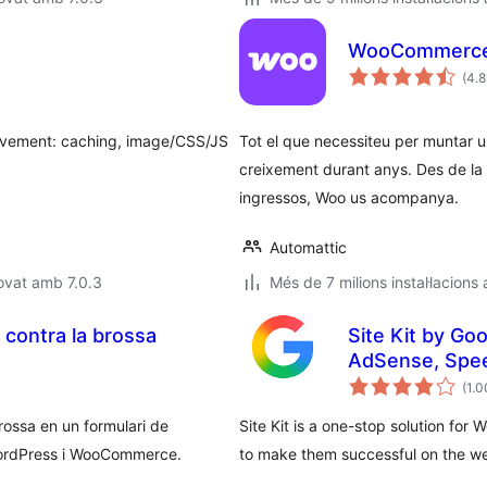
WooCommerc
(4.
ovement: caching, image/CSS/JS
Tot el que necessiteu per muntar un
creixement durant anys. Des de la 
ingressos, Woo us acompanya.
Automattic
ovat amb 7.0.3
Més de 7 milions instal·lacions 
 contra la brossa
Site Kit by Go
AdSense, Spe
(1.
rossa en un formulari de
Site Kit is a one-stop solution for
 WordPress i WooCommerce.
to make them successful on the w