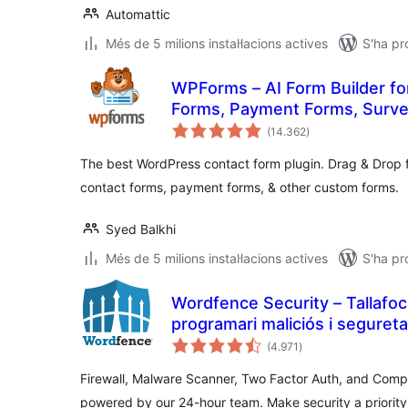
Automattic
Més de 5 milions instal·lacions actives
S'ha pr
WPForms – AI Form Builder fo
Forms, Payment Forms, Surve
puntuacions
(14.362
)
totals
The best WordPress contact form plugin. Drag & Drop fo
contact forms, payment forms, & other custom forms.
Syed Balkhi
Més de 5 milions instal·lacions actives
S'ha pr
Wordfence Security – Tallafoc
programari maliciós i seguretat
puntuacions
(4.971
)
totals
Firewall, Malware Scanner, Two Factor Auth, and Comp
powered by our 24-hour team. Make security a priorit