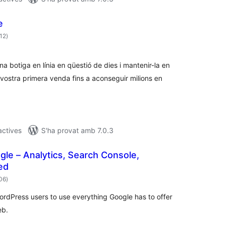
e
puntuacions
812
)
totals
a botiga en línia en qüestió de dies i mantenir-la en
vostra primera venda fins a aconseguir milions en
actives
S'ha provat amb 7.0.3
ogle – Analytics, Search Console,
ed
puntuacions
006
)
totals
 WordPress users to use everything Google has to offer
eb.