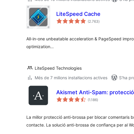
LiteSpeed Cache
puntuacions
(2.763
)
totals
All-in-one unbeatable acceleration & PageSpeed impr
optimization…
LiteSpeed Technologies
Més de 7 milions instal·lacions actives
S'ha pr
Akismet Anti-Spam: protecció
puntuacions
(1.186
)
totals
La millor protecció anti-brossa per blocar comentaris b
contacte. La solució anti-brossa de confiança per al