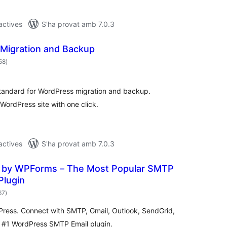
 actives
S'ha provat amb 7.0.3
 Migration and Backup
puntuacions
58
)
totals
tandard for WordPress migration and backup.
WordPress site with one click.
 actives
S'ha provat amb 7.0.3
 by WPForms – The Most Popular SMTP
Plugin
puntuacions
67
)
totals
Press. Connect with SMTP, Gmail, Outlook, SendGrid,
d #1 WordPress SMTP Email plugin.