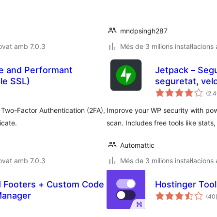
mndpsingh287
ovat amb 7.0.3
Més de 3 milions instal·lacions
le and Performant
Jetpack – Segu
ple SSL)
seguretat, velo
(2.
 Two-Factor Authentication (2FA),
Improve your WP security with pow
icate.
scan. Includes free tools like stats
Automattic
ovat amb 7.0.3
Més de 3 milions instal·lacions
d Footers + Custom Code
Hostinger Tool
Manager
(40