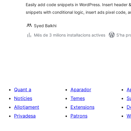
Easily add code snippets in WordPress. Insert header 
snippets with conditional logic, insert ads pixel code, 
Syed Balkhi
Més de 3 milions instal·lacions actives
S'ha pr
Paginació
de
les
entrades
Quant a
Aparador
A
Notícies
Temes
S
Allotjament
Extensions
D
Privadesa
Patrons
W