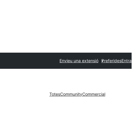
Envieu una extensió
Preferides
Entra
Totes
Community
Commercial