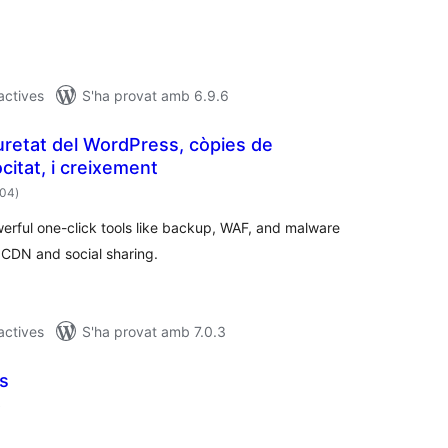
 actives
S'ha provat amb 6.9.6
retat del WordPress, còpies de
citat, i creixement
puntuacions
404
)
totals
erful one-click tools like backup, WAF, and malware
, CDN and social sharing.
 actives
S'ha provat amb 7.0.3
s
puntuacions
)
totals