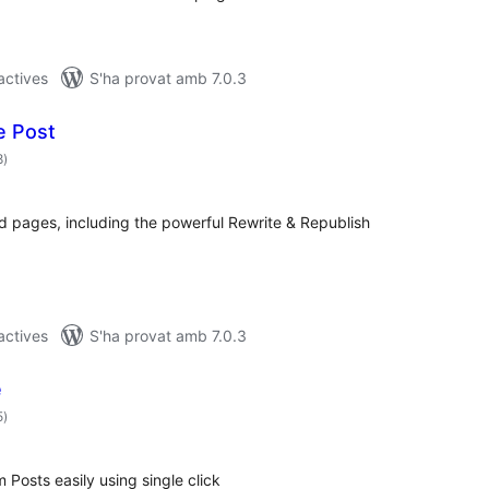
 actives
S'ha provat amb 7.0.3
e Post
puntuacions
8
)
totals
nd pages, including the powerful Rewrite & Republish
 actives
S'ha provat amb 7.0.3
e
puntuacions
5
)
totals
Posts easily using single click