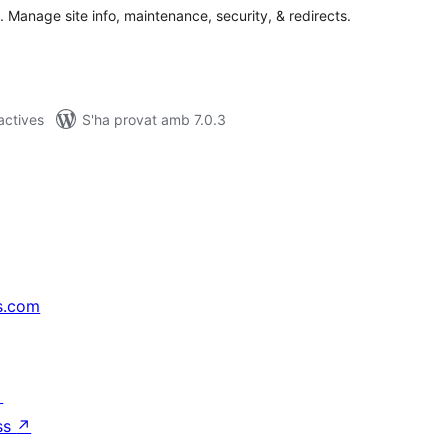
Manage site info, maintenance, security, & redirects.
 actives
S'ha provat amb 7.0.3
s.com
↗
ss
↗