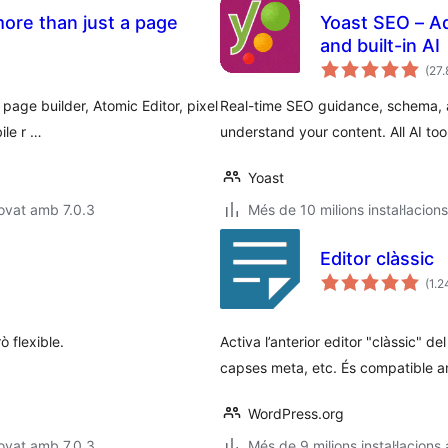
ore than just a page
Yoast SEO – A
and built-in AI
(27.
page builder, Atomic Editor, pixel
Real-time SEO guidance, schema, a
ile r …
understand your content. All AI too
Yoast
ovat amb 7.0.3
Més de 10 milions instal·lacion
Editor clàssic
(1.
 flexible.
Activa l’anterior editor "clàssic" d
capses meta, etc. És compatible 
WordPress.org
ovat amb 7.0.3
Més de 9 milions instal·lacions