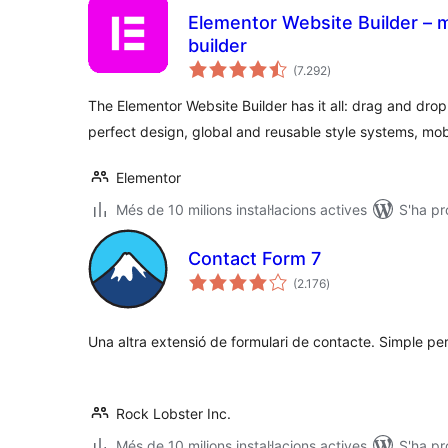
Elementor Website Builder – m
builder
puntuacions
(7.292
)
totals
The Elementor Website Builder has it all: drag and drop 
perfect design, global and reusable style systems, mob
Elementor
Més de 10 milions instal·lacions actives
S'ha pr
Contact Form 7
puntuacions
(2.176
)
totals
Una altra extensió de formulari de contacte. Simple però
Rock Lobster Inc.
Més de 10 milions instal·lacions actives
S'ha pr