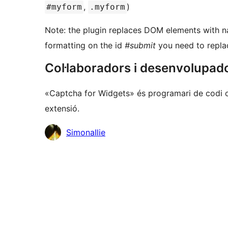
,
)
#myform
.myform
Note: the plugin replaces DOM elements with 
formatting on the id
#submit
you need to replac
Col·laboradors i desenvolupad
«Captcha for Widgets» és programari de codi o
extensió.
Col·laboradors
SimonaIlie