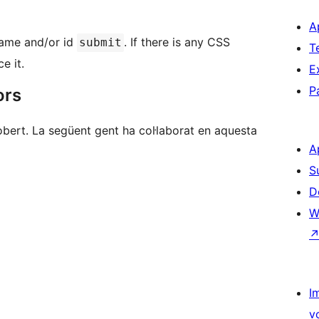
A
name and/or id
. If there is any CSS
submit
T
e it.
E
P
ors
bert. La següent gent ha col·laborat en aquesta
A
S
D
W
I
v