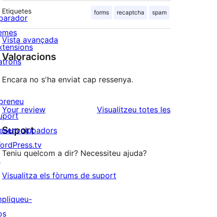
Etiquetes
forms
recaptcha
spam
parador
emes
Vista avançada
xtensions
Valoracions
atrons
Encara no s'ha enviat cap ressenya.
preneu
ressenyes
Your review
Visualitzeu totes les
uport
Suport
esenvolupadors
ordPress.tv
Teniu quelcom a dir? Necessiteu ajuda?
↗
Visualitza els fòrums de suport
mpliqueu-
os