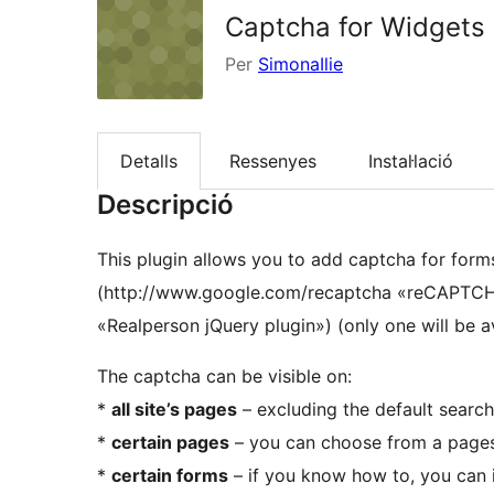
Captcha for Widgets
Per
SimonaIlie
Detalls
Ressenyes
Instal·lació
Descripció
This plugin allows you to add captcha for form
(http://www.google.com/recaptcha «reCAPTCHA
«Realperson jQuery plugin») (only one will be av
The captcha can be visible on:
*
all site’s pages
– excluding the default searc
*
certain pages
– you can choose from a pages’
*
certain forms
– if you know how to, you can i