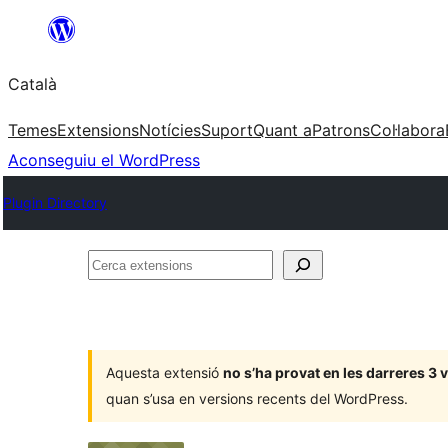
Vés
al
Català
contingut
Temes
Extensions
Notícies
Suport
Quant a
Patrons
Col·labora
Aconseguiu el WordPress
Plugin Directory
Cerca
extensions
Aquesta extensió
no s’ha provat en les darreres 3
quan s’usa en versions recents del WordPress.