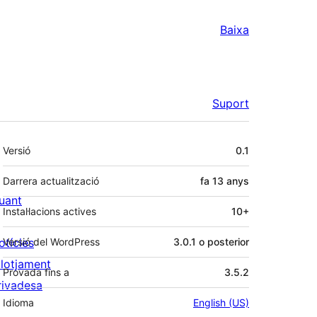
Baixa
Suport
Meta
Versió
0.1
Darrera actualització
fa
13 anys
uant
Instal·lacions actives
10+
otícies
Versió del WordPress
3.0.1 o posterior
llotjament
Provada fins a
3.5.2
rivadesa
Idioma
English (US)