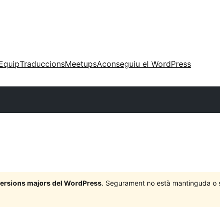
Equip
Traduccions
Meetups
Aconseguiu el WordPress
 versions majors del WordPress
. Segurament no està mantinguda o su