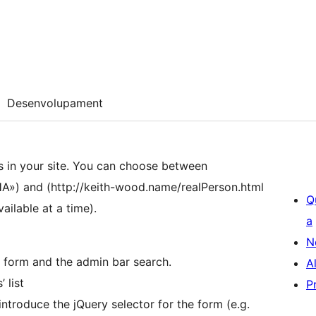
Desenvolupament
s in your site. You can choose between
») and (http://keith-wood.name/realPerson.html
Q
ailable at a time).
a
N
h form and the admin bar search.
A
 list
P
ntroduce the jQuery selector for the form (e.g.